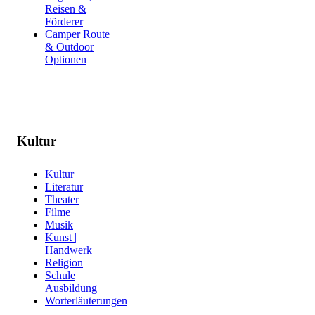
Reisen &
Förderer
Camper Route
& Outdoor
Optionen
Kultur
Kultur
Literatur
Theater
Filme
Musik
Kunst |
Handwerk
Religion
Schule
Ausbildung
Worterläuterungen