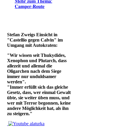
𝐌𝐞𝐡𝐫 𝐳𝐮𝐦 𝐓𝐡𝐞𝐦𝐚:
𝐂𝐚𝐦𝐩𝐞𝐫-𝐑𝐨𝐮𝐭𝐞
Stefan Zweigs Einsicht in
"Castellio gegen Calvin" im
Umgang mit Autokraten:
"Wir wissen seit Thukydides,
Xenophon und Plutarch, dass
allezeit und allemal die
Oligarchen nach dem Siege
immer nur unduldsamer
werden".
"Immer erfüllt sich das gleiche
Gesetz, dass, wer einmal Gewalt
übte, sie weiter üben muss, und
wer mit Terror begonnen, keine
andere Möglichkeit hat, als ihn
zu steigern."