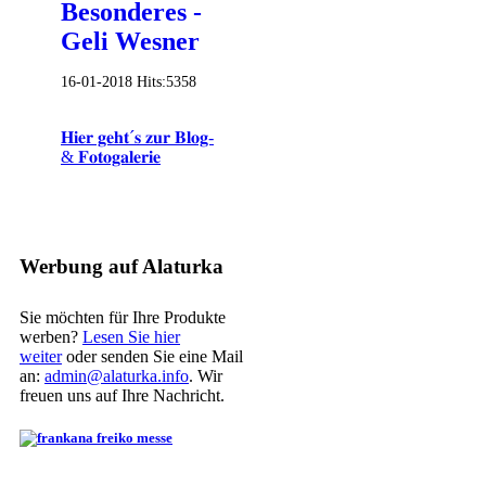
Besonderes -
Geli Wesner
16-01-2018
Hits:
5358
𝐇𝐢𝐞𝐫 𝐠𝐞𝐡𝐭´𝐬 𝐳𝐮𝐫 𝐁𝐥𝐨𝐠-
& 𝐅𝐨𝐭𝐨𝐠𝐚𝐥𝐞𝐫𝐢𝐞
Werbung auf Alaturka
Sie möchten für Ihre Produkte
werben?
Lesen Sie hier
weiter
oder senden Sie eine Mail
an:
admin@alaturka.info
. Wir
freuen uns auf Ihre Nachricht.