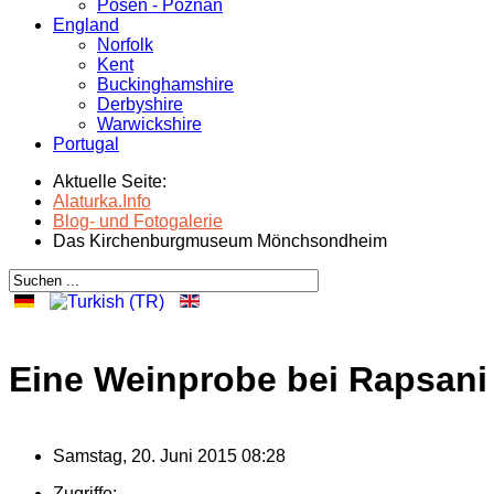
Posen - Poznań
England
Norfolk
Kent
Buckinghamshire
Derbyshire
Warwickshire
Portugal
Aktuelle Seite:
Alaturka.Info
Blog- und Fotogalerie
Das Kirchenburgmuseum Mönchsondheim
Eine Weinprobe bei Rapsani 
Samstag, 20. Juni 2015 08:28
Zugriffe: