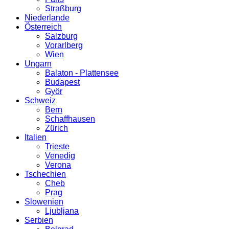
Straßburg
Niederlande
Österreich
Salzburg
Vorarlberg
Wien
Ungarn
Balaton - Plattensee
Budapest
Györ
Schweiz
Bern
Schaffhausen
Zürich
Italien
Trieste
Venedig
Verona
Tschechien
Cheb
Prag
Slowenien
Ljubljana
Serbien