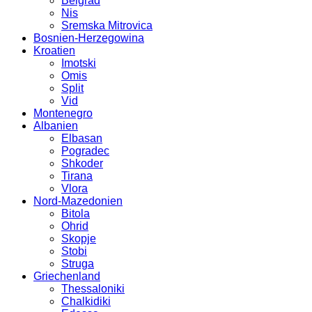
Belgrad
Nis
Sremska Mitrovica
Bosnien-Herzegowina
Kroatien
Imotski
Omis
Split
Vid
Montenegro
Albanien
Elbasan
Pogradec
Shkoder
Tirana
Vlora
Nord-Mazedonien
Bitola
Ohrid
Skopje
Stobi
Struga
Griechenland
Thessaloniki
Chalkidiki