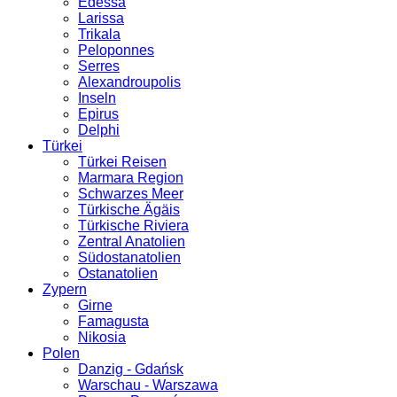
Edessa
Larissa
Trikala
Peloponnes
Serres
Alexandroupolis
Inseln
Epirus
Delphi
Türkei
Türkei Reisen
Marmara Region
Schwarzes Meer
Türkische Ägäis
Türkische Riviera
Zentral Anatolien
Südostanatolien
Ostanatolien
Zypern
Girne
Famagusta
Nikosia
Polen
Danzig - Gdańsk
Warschau - Warszawa