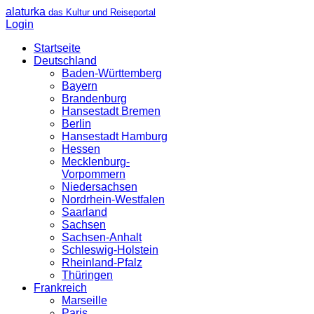
alaturka
das Kultur und Reiseportal
Login
Startseite
Deutschland
Baden-Württemberg
Bayern
Brandenburg
Hansestadt Bremen
Berlin
Hansestadt Hamburg
Hessen
Mecklenburg-
Vorpommern
Niedersachsen
Nordrhein-Westfalen
Saarland
Sachsen
Sachsen-Anhalt
Schleswig-Holstein
Rheinland-Pfalz
Thüringen
Frankreich
Marseille
Paris