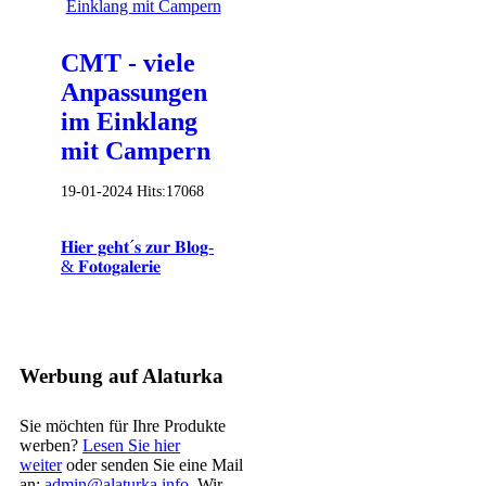
CMT - viele
Anpassungen
im Einklang
mit Campern
19-01-2024
Hits:
17068
𝐇𝐢𝐞𝐫 𝐠𝐞𝐡𝐭´𝐬 𝐳𝐮𝐫 𝐁𝐥𝐨𝐠-
& 𝐅𝐨𝐭𝐨𝐠𝐚𝐥𝐞𝐫𝐢𝐞
Werbung auf Alaturka
Sie möchten für Ihre Produkte
werben?
Lesen Sie hier
weiter
oder senden Sie eine Mail
an:
admin@alaturka.info
. Wir