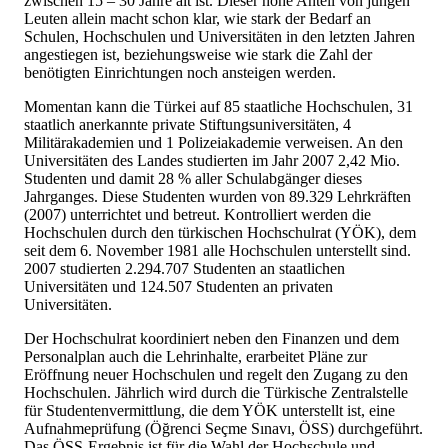
zwischen 15 – 30 Jahre alt ist. Dieser hohe Anteil von jungen
Leuten allein macht schon klar, wie stark der Bedarf an
Schulen, Hochschulen und Universitäten in den letzten Jahren
angestiegen ist, beziehungsweise wie stark die Zahl der
benötigten Einrichtungen noch ansteigen werden.
Momentan kann die Türkei auf 85 staatliche Hochschulen, 31
staatlich anerkannte private Stiftungsuniversitäten, 4
Militärakademien und 1 Polizeiakademie verweisen. An den
Universitäten des Landes studierten im Jahr 2007 2,42 Mio.
Studenten und damit 28 % aller Schulabgänger dieses
Jahrganges. Diese Studenten wurden von 89.329 Lehrkräften
(2007) unterrichtet und betreut. Kontrolliert werden die
Hochschulen durch den türkischen Hochschulrat (YÖK), dem
seit dem 6. November 1981 alle Hochschulen unterstellt sind.
2007 studierten 2.294.707 Studenten an staatlichen
Universitäten und 124.507 Studenten an privaten
Universitäten.
Der Hochschulrat koordiniert neben den Finanzen und dem
Personalplan auch die Lehrinhalte, erarbeitet Pläne zur
Eröffnung neuer Hochschulen und regelt den Zugang zu den
Hochschulen. Jährlich wird durch die Türkische Zentralstelle
für Studentenvermittlung, die dem YÖK unterstellt ist, eine
Aufnahmeprüfung (Öğrenci Seçme Sınavı, ÖSS) durchgeführt.
Das ÖSS-Ergebnis ist für die Wahl der Hochschule und