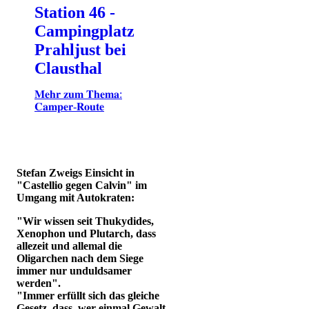
Station 46 -
Campingplatz
Prahljust bei
Clausthal
𝐌𝐞𝐡𝐫 𝐳𝐮𝐦 𝐓𝐡𝐞𝐦𝐚:
𝐂𝐚𝐦𝐩𝐞𝐫-𝐑𝐨𝐮𝐭𝐞
Stefan Zweigs Einsicht in
"Castellio gegen Calvin" im
Umgang mit Autokraten:
"Wir wissen seit Thukydides,
Xenophon und Plutarch, dass
allezeit und allemal die
Oligarchen nach dem Siege
immer nur unduldsamer
werden".
"Immer erfüllt sich das gleiche
Gesetz, dass, wer einmal Gewalt