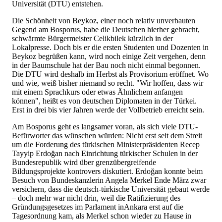
Universität (DTU) entstehen.
Die Schönheit von Beykoz, einer noch relativ unverbauten
Gegend am Bosporus, habe die Deutschen hierher gebracht,
schwärmte Bürgermeister Celikbilek kürzlich in der
Lokalpresse. Doch bis er die ersten Studenten und Dozenten in
Beykoz begrüßen kann, wird noch einige Zeit vergehen, denn
in der Baumschule hat der Bau noch nicht einmal begonnen.
Die DTU wird deshalb im Herbst als Provisorium eröffnet. Wo
und wie, weiß bisher niemand so recht. "Wir hoffen, dass wir
mit einem Sprachkurs oder etwas Ähnlichem anfangen
können", heißt es von deutschen Diplomaten in der Türkei.
Erst in drei bis vier Jahren werde der Vollbetrieb erreicht sein.
Am Bosporus geht es langsamer voran, als sich viele DTU-
Befürworter das wünschen würden: Nicht erst seit dem Streit
um die Forderung des türkischen Ministerpräsidenten Recep
Tayyip Erdoğan nach Einrichtung türkischer Schulen in der
Bundesrepublik wird über grenzübergreifende
Bildungsprojekte kontrovers diskutiert. Erdoğan konnte beim
Besuch von Bundeskanzlerin Angela Merkel Ende März zwar
versichern, dass die deutsch-türkische Universität gebaut werde
– doch mehr war nicht drin, weil die Ratifizierung des
Gründungsgesetzes im Parlament inAnkara erst auf die
Tagesordnung kam, als Merkel schon wieder zu Hause in