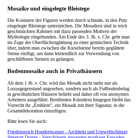
Mosaike und eingelegte Bleistege
Die Konturen der Figuren werden durch schmale, in den Putz
eingelegte Bleistege unterstrichen. Die Mosaiken sind in reich
geschmückten Rahmen mit dazu passenden Motiven der
Mythologie eingebunden. Am Ende des 3. Jh. v. Chr. geht man
im Zuge der Oberflächenglättung zu einer gemischten Technik
über, indem man zwischen die Kieselsteine bereits geglättete
Steine einfügt, um dann letztendlich zur Verwendung von
geschliffenen Steinen zu gelangen.
Bodenmosaike auch in Privathäusern
Ab dem 1 Jh. v. Chr. wird das Mosaik nicht mehr nur als
Luxusgegenstand angesehen, sondern auch als Fußbodenbelag
in gewöhnlichen Häusern beliebt und daher oft von anonymen
Arbeitern ausgeführt. Berühmten Künstlern hingegen bleibt das
Vorrecht ihr „Emblem", ein Mosaik mit ihrer Signatur, in die
Gesamtdekoration einzufügen.
Bitte lesen Sie auch:
Friedensreich Hundertwasser - Architekt und Umweltschützer
Streetart Durres - Verschönern ansonsten trostloser Fassaden