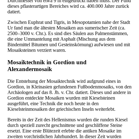
Durchmesser von etwa 9 m eingedrückt haben muss. Der Fund
dieses pflasterartigen Bereiches wird ca. 400.000 Jahre zurück
datiert.
Zwischen Euphrat und Tigris, in Mesopotamien nahe der Stadt
Ur fand man die ältesten Mosaiken aus sumerischer Zeit (ca.
2500–3000 v. Chr.). Es sind dies Säulen aus Palmenstämmen,
die eine Ummantelung mit Asphalt (Mischung aus dem
Bindemittel Bitumen und Gesteinskörnung) aufwiesen und mit
Mosaiksteinen verziert waren.
Mosaiktechnik in Gordion und
Alexandermosaik
Die Entstehung der Mosaiktechnik wird aufgrund eines in
Gordion, in Kleinasien gefundenen Fußbodenmosaiks, von den
Archäologen auf das 8. Jh. v. Chr. datiert. Dieses und andere in
Gordion entdeckte Mosaiken wurden mit Kieselsteinen
ausgeführt, eine Technik die noch heute in den
Kieselsteinmosaiken der griechischen Inseln weiterlebt.
Bereits in der Zeit des Hellenismus wurden die runden Kiesel
durch speziell zurecht geschnittene und geschliffene Steine
ersetzt. Eine erste Blütezeit erlebte die antiken Mosaike im
zweiten vorchristlichen Jahrhundert. In dieser Zeit wurden