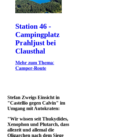
Station 46 -
Campingplatz
Prahljust bei
Clausthal
𝐌𝐞𝐡𝐫 𝐳𝐮𝐦 𝐓𝐡𝐞𝐦𝐚:
𝐂𝐚𝐦𝐩𝐞𝐫-𝐑𝐨𝐮𝐭𝐞
Stefan Zweigs Einsicht in
"Castellio gegen Calvin" im
Umgang mit Autokraten:
"Wir wissen seit Thukydides,
Xenophon und Plutarch, dass
allezeit und allemal die
Oligarchen nach dem Siege