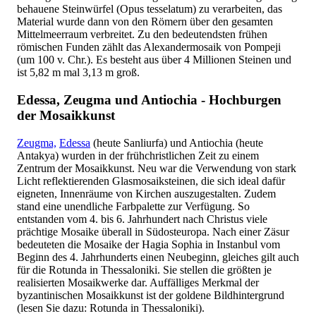
behauene Steinwürfel (Opus tesselatum) zu verarbeiten, das
Material wurde dann von den Römern über den gesamten
Mittelmeerraum verbreitet. Zu den bedeutendsten frühen
römischen Funden zählt das Alexandermosaik von Pompeji
(um 100 v. Chr.). Es besteht aus über 4 Millionen Steinen und
ist 5,82 m mal 3,13 m groß.
Edessa, Zeugma und Antiochia - Hochburgen
der Mosaikkunst
Zeugma,
Edessa
(heute Sanliurfa) und Antiochia (heute
Antakya) wurden in der frühchristlichen Zeit zu einem
Zentrum der Mosaikkunst. Neu war die Verwendung von stark
Licht reflektierenden Glasmosaiksteinen, die sich ideal dafür
eigneten, Innenräume von Kirchen auszugestalten. Zudem
stand eine unendliche Farbpalette zur Verfügung. So
entstanden vom 4. bis 6. Jahrhundert nach Christus viele
prächtige Mosaike überall in Südosteuropa. Nach einer Zäsur
bedeuteten die Mosaike der Hagia Sophia in Instanbul vom
Beginn des 4. Jahrhunderts einen Neubeginn, gleiches gilt auch
für die Rotunda in Thessaloniki. Sie stellen die größten je
realisierten Mosaikwerke dar. Auffälliges Merkmal der
byzantinischen Mosaikkunst ist der goldene Bildhintergrund
(lesen Sie dazu: Rotunda in Thessaloniki).