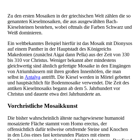
Zu den ersten Mosaiken in der griechischen Welt zählen die so
genannten Kieselmosaiken, die aus ausgewählten Bach-
Kieselsteinen bestehen, wobei oftmals die Farben Schwarz und
Weiß dominieren.
Ein weltbekanntes Beispiel hierfür ist das Mosaik mit Dionysos
auf einem Panther in der Hauptstadt des Königreichs
Makedonien (zunächst Aigai dann Pella) aus der Zeit von 330
bis 310 vor Christus. Weniger bekannt aber mindestens
gleichwertig sind ähnlich gefertigte Mosaike in den Eingängen
von Atriumhäusern mit ihren großen Innenhöfen, die man
selbst in
Antalya
antrifft. Die Kiesel werden in Mörtel gebettet
und hauptsächlich für Bodenmosaike verwendet. Die Zeit des
antiken Kieselmosaiks begann ab dem 5. Jahrhundert vor
Christus und dauerte etwa drei Jahrhunderte an.
Vorchristliche Mosaikkunst
Die bisher wahrscheinlich älteste nachgewiesene humanoid
mosaizierte Fläche stammt vom Homo erectus, der
offensichtlich dafür teilweise ortsfremde Steine und Knochen
in den Löss eines fast kreisrunden Platzes mit einem