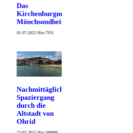
Das
Kirchenburgmuseum
Mönchsondheim
01-07-2022
Hits:
7931
Nachmittäglicher
Spaziergang
durch die
Altstadt von
Ohrid
22-07-2015
Hits:
588906