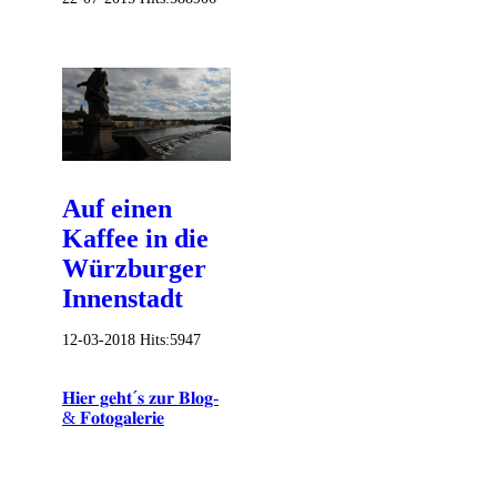
Auf einen
Kaffee in die
Würzburger
Innenstadt
12-03-2018
Hits:
5947
𝐇𝐢𝐞𝐫 𝐠𝐞𝐡𝐭´𝐬 𝐳𝐮𝐫 𝐁𝐥𝐨𝐠-
& 𝐅𝐨𝐭𝐨𝐠𝐚𝐥𝐞𝐫𝐢𝐞