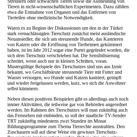
Streunern oder schwachen Tieren sowie die Ausbeutung von
Tieren in nicht-wissenschaftlichen Experimenten. Dazu zählten
etwa die Entnahme von Organen und das Entfernen von
Tierteilen ohne medizinische Notwendigkeit.
Waren es zu Beginn der Diskussionen um den in der Türkei
stark vernachlässigten Tierschutz zunächst meist ausländische
Neuansiedler, die sich um streunende Hunde, das Kastrieren
von Katzen oder die Eröffnung von Tierheimen gekümmert
haben, ist im Jahr 2012 sogar eine Partei gegründet worden, die
sich dem Tierschutz verschrieben hat. Die Sensibilisierung
schreitet, wenn auch nur in kleinen Schritten, voran.
Mustergültige Beispiele des Tierschutzes sind uns aus Izmir
bekannt, wo Geschäftsleute streunende Tiere mit Futter und
Wasser versorgen, wo Hunde und Katzen kastriert, geimpft
und wieder freigelassen werden, kurz, wo sich die Anwohner
selbst kümmern.
Neben diesen positiven Beispielen gibt es allerdings auch noch
immer Aktivitäten, die teilweise gar von Behörden angeordnet
werden. Im Rahmen des Tierschutzes will man zukünftig auch
das Fernsehen mit einbinden, so soll der staatliche TV-Sender
TRT zukünftig mindestens zwei Stunden im Monat
Bildungsprogramme zum Thema Tierrechte ausstrahlen. Den
Zuschauern soll auf diese Weise ein gewisses Tierschutz-