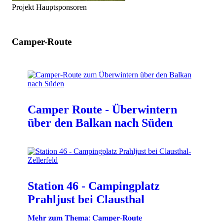
Projekt Hauptsponsoren
Camper-Route
Camper Route - Überwintern
über den Balkan nach Süden
Station 46 - Campingplatz
Prahljust bei Clausthal
𝐌𝐞𝐡𝐫 𝐳𝐮𝐦 𝐓𝐡𝐞𝐦𝐚: 𝐂𝐚𝐦𝐩𝐞𝐫-𝐑𝐨𝐮𝐭𝐞