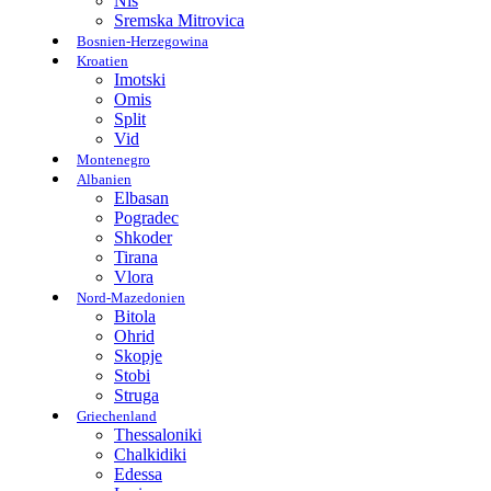
Nis
Sremska Mitrovica
Bosnien-Herzegowina
Kroatien
Imotski
Omis
Split
Vid
Montenegro
Albanien
Elbasan
Pogradec
Shkoder
Tirana
Vlora
Nord-Mazedonien
Bitola
Ohrid
Skopje
Stobi
Struga
Griechenland
Thessaloniki
Chalkidiki
Edessa