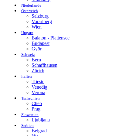
Niederlande
Österreich
Salzburg
Vorarlberg
Wien
Ungarn
Balaton - Plattensee
Budapest
Györ
Schweiz
Bern
Schaffhausen
Zürich
Italien
Trieste
Venedig
Verona
Tschechien
Cheb
Prag
Slowenien
Ljubljana
Serbien
Belgrad