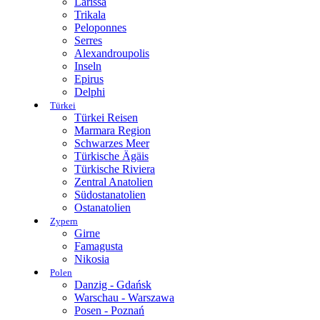
Larissa
Trikala
Peloponnes
Serres
Alexandroupolis
Inseln
Epirus
Delphi
Türkei
Türkei Reisen
Marmara Region
Schwarzes Meer
Türkische Ägäis
Türkische Riviera
Zentral Anatolien
Südostanatolien
Ostanatolien
Zypern
Girne
Famagusta
Nikosia
Polen
Danzig - Gdańsk
Warschau - Warszawa
Posen - Poznań