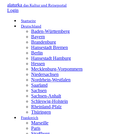
alaturka
das Kultur und Reiseportal
Login
Startseite
Deutschland
Baden-Württemberg
Bayern
Brandenburg
Hansestadt Bremen
Berlin
Hansestadt Hamburg
Hessen
Mecklenburg-Vorpommern
Niedersachsen
Nordrhein-Westfalen
Saarland
Sachsen
Sachsen-Anhalt
Schleswig-Holstein
Rheinland-Pfalz
Thüringen
Frankreich
Marseille
Paris
Straßburg