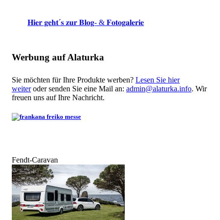
𝐇𝐢𝐞𝐫 𝐠𝐞𝐡𝐭´𝐬 𝐳𝐮𝐫 𝐁𝐥𝐨𝐠- & 𝐅𝐨𝐭𝐨𝐠𝐚𝐥𝐞𝐫𝐢𝐞
Werbung auf Alaturka
Sie möchten für Ihre Produkte werben?
Lesen Sie hier
weiter
oder senden Sie eine Mail an:
admin@alaturka.info
. Wir
freuen uns auf Ihre Nachricht.
Fendt-Caravan