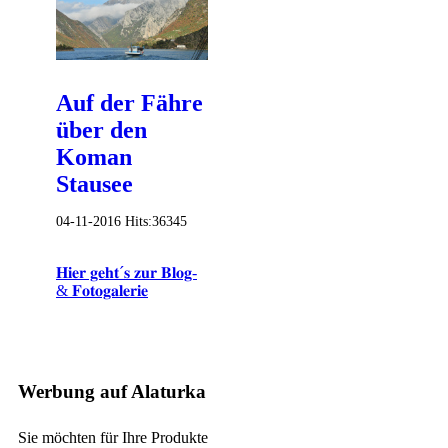
Auf der Fähre
über den
Koman
Stausee
04-11-2016
Hits:
36345
𝐇𝐢𝐞𝐫 𝐠𝐞𝐡𝐭´𝐬 𝐳𝐮𝐫 𝐁𝐥𝐨𝐠-
& 𝐅𝐨𝐭𝐨𝐠𝐚𝐥𝐞𝐫𝐢𝐞
Werbung auf Alaturka
Sie möchten für Ihre Produkte