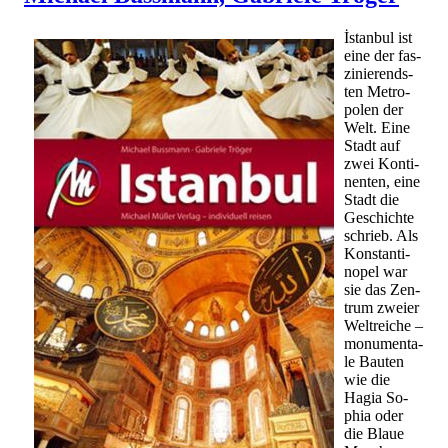
İstan­bul ist
eine der fas­
zi­nie­rends­
ten Me­tro­
po­len der
Welt. Eine
Stadt auf
zwei Kon­ti­
nen­ten, eine
Stadt die
Ge­schich­te
schrieb. Als
Kon­stan­ti­
no­pel war
sie das Zen­
trum zwei­er
Welt­rei­che –
mo­nu­men­ta­
le Bau­ten
wie die
Hagia So­
phia oder
die Blaue