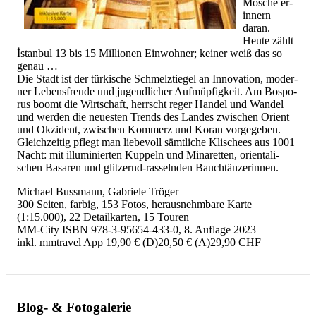
Mo­sche er­
in­nern
daran.
Heute zählt
İstan­bul 13 bis 15 Mil­lio­nen Ein­woh­ner; kei­ner weiß das so
genau …
Die Stadt ist der tür­ki­sche Schmelz­tie­gel an In­no­va­ti­on, mo­der­
ner Le­bens­freu­de und ju­gend­li­cher Auf­müp­fig­keit. Am Bo­spo­
rus boomt die Wirt­schaft, herrscht reger Han­del und Wan­del
und wer­den die neu­es­ten Trends des Lan­des zwi­schen Ori­ent
und Ok­zi­dent, zwi­schen Kom­merz und Koran vor­ge­ge­ben.
Gleich­zei­tig pflegt man lie­be­voll sämt­li­che Kli­schees aus 1001
Nacht: mit il­lu­mi­nier­ten Kup­peln und Mi­na­ret­ten, ori­en­ta­li­
schen Basa­ren und glit­zernd-ras­seln­den Bauch­tän­ze­rin­nen.
Michael Bussmann, Gabriele Tröger
300 Seiten, farbig, 153 Fotos, herausnehmbare Karte
(1:15.000), 22 Detailkarten, 15 Touren
MM-City ISBN 978-3-95654-433-0, 8. Auflage 2023
inkl. mmtravel App 19,90 € (D)20,50 € (A)29,90 CHF
Blog- & Fotogalerie