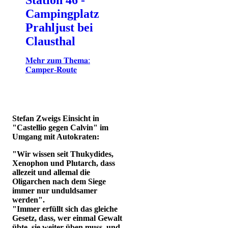
Campingplatz
Prahljust bei
Clausthal
𝐌𝐞𝐡𝐫 𝐳𝐮𝐦 𝐓𝐡𝐞𝐦𝐚:
𝐂𝐚𝐦𝐩𝐞𝐫-𝐑𝐨𝐮𝐭𝐞
Stefan Zweigs Einsicht in
"Castellio gegen Calvin" im
Umgang mit Autokraten:
"Wir wissen seit Thukydides,
Xenophon und Plutarch, dass
allezeit und allemal die
Oligarchen nach dem Siege
immer nur unduldsamer
werden".
"Immer erfüllt sich das gleiche
Gesetz, dass, wer einmal Gewalt
übte, sie weiter üben muss, und