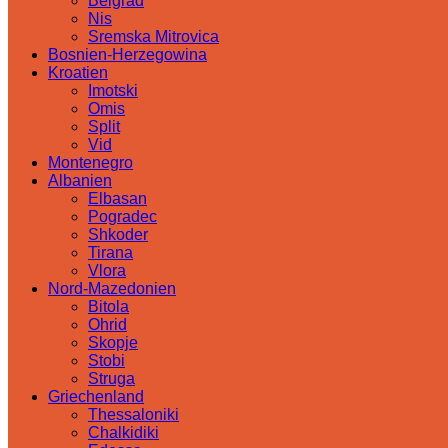
Belgrad
Nis
Sremska Mitrovica
Bosnien-Herzegowina
Kroatien
Imotski
Omis
Split
Vid
Montenegro
Albanien
Elbasan
Pogradec
Shkoder
Tirana
Vlora
Nord-Mazedonien
Bitola
Ohrid
Skopje
Stobi
Struga
Griechenland
Thessaloniki
Chalkidiki