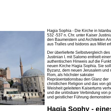
Hagia Sophia - Die Kirche in Istanb
532 -537 n. Chr. unter Kaiser Justini
den Baumeistern und Architekten A
aus Tralles und Isidoros aus Milet e
Der überlieferte Selbstvergleich des
Justinian I. mit Salomo enthielt eine
authentischen Hinweis auf die Funkt
neuen Kirche Hagia Sophia. Sie soll
Byzanz, dem neuen Jerusalem und
Rom, als höchster sakraler
Repräsentationsbau den Glanz der
christlichen Religion und das von göt
Weisheit geleiteten Kaisertums verh
und die unlösbare Verbindung von po
und geistlicher Führung demonstrier
Hagia Sophy - eine