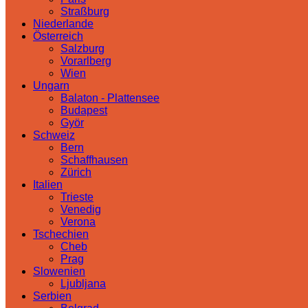
Straßburg
Niederlande
Österreich
Salzburg
Vorarlberg
Wien
Ungarn
Balaton - Plattensee
Budapest
Györ
Schweiz
Bern
Schaffhausen
Zürich
Italien
Trieste
Venedig
Verona
Tschechien
Cheb
Prag
Slowenien
Ljubljana
Serbien