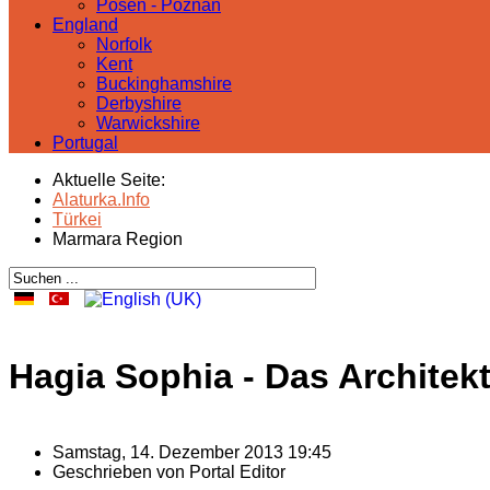
Posen - Poznań
England
Norfolk
Kent
Buckinghamshire
Derbyshire
Warwickshire
Portugal
Aktuelle Seite:
Alaturka.Info
Türkei
Marmara Region
Hagia Sophia - Das Archite
Samstag, 14. Dezember 2013 19:45
Geschrieben von
Portal Editor