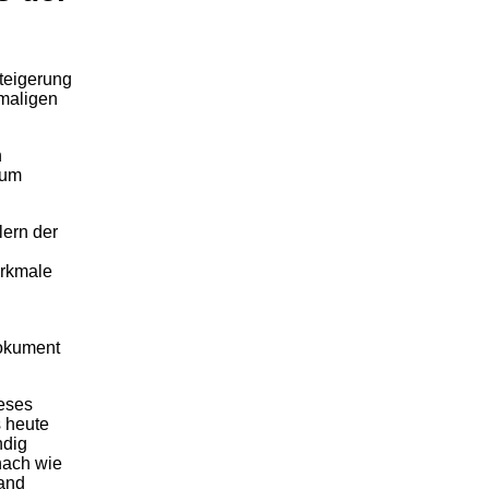
teigerung
amaligen
n
zum
ern der
erkmale
Dokument
ieses
s heute
ndig
nach wie
and