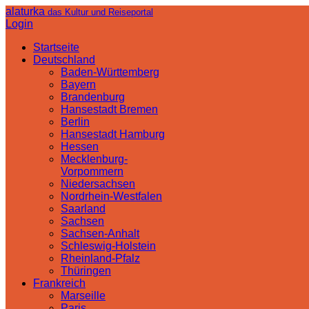
alaturka
das Kultur und Reiseportal
Login
Startseite
Deutschland
Baden-Württemberg
Bayern
Brandenburg
Hansestadt Bremen
Berlin
Hansestadt Hamburg
Hessen
Mecklenburg-
Vorpommern
Niedersachsen
Nordrhein-Westfalen
Saarland
Sachsen
Sachsen-Anhalt
Schleswig-Holstein
Rheinland-Pfalz
Thüringen
Frankreich
Marseille
Paris