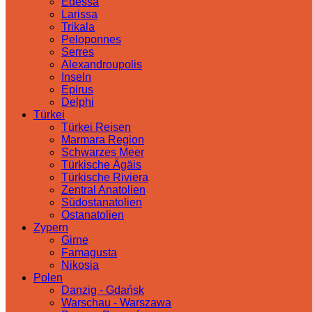
Edessa
Larissa
Trikala
Peloponnes
Serres
Alexandroupolis
Inseln
Epirus
Delphi
Türkei
Türkei Reisen
Marmara Region
Schwarzes Meer
Türkische Ägäis
Türkische Riviera
Zentral Anatolien
Südostanatolien
Ostanatolien
Zypern
Girne
Famagusta
Nikosia
Polen
Danzig - Gdańsk
Warschau - Warszawa