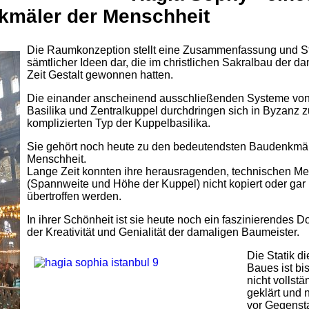
kmäler der Menschheit
Die Raumkonzeption stellt eine Zusammenfassung und S
sämtlicher Ideen dar, die im christlichen Sakralbau der d
Zeit Gestalt gewonnen hatten.
Die einander anscheinend ausschließenden Systeme vo
Basilika und Zentralkuppel durchdringen sich in Byzanz 
komplizierten Typ der Kuppelbasilika.
Sie gehört noch heute zu den bedeutendsten Baudenkmäl
Menschheit.
Lange Zeit konnten ihre herausragenden, technischen M
(Spannweite und Höhe der Kuppel) nicht kopiert oder gar
übertroffen werden.
In ihrer Schönheit ist sie heute noch ein faszinierendes 
der Kreativität und Genialität der damaligen Baumeister.
Die Statik d
Baues ist bi
nicht vollstä
geklärt und 
vor Gegenst