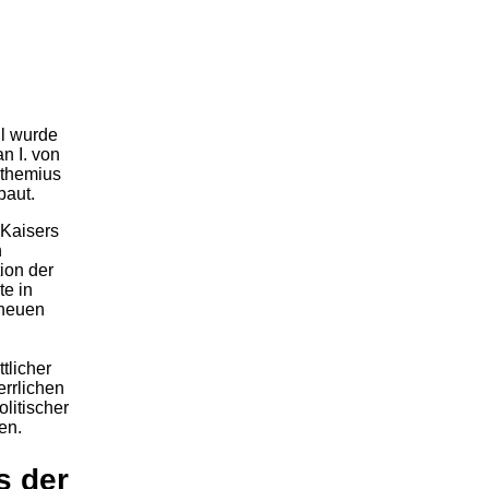
ul wurde
an I. von
nthemius
rbaut.
 Kaisers
n
ion der
te in
 neuen
tlicher
errlichen
litischer
en.
s der