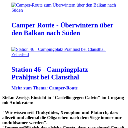
Camper Route - Überwintern über
den Balkan nach Süden
Station 46 - Campingplatz
Prahljust bei Clausthal
𝐌𝐞𝐡𝐫 𝐳𝐮𝐦 𝐓𝐡𝐞𝐦𝐚: 𝐂𝐚𝐦𝐩𝐞𝐫-𝐑𝐨𝐮𝐭𝐞
Stefan Zweigs Einsicht in "Castellio gegen Calvin" im Umgang
mit Autokraten:
"Wir wissen seit Thukydides, Xenophon und Plutarch, dass
allezeit und allemal die Oligarchen nach dem Siege immer nur
unduldsamer werden".
"Immer erfüllt sich das gleiche Gesetz, dass, wer einmal Gewalt