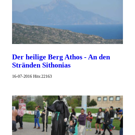
Der heilige Berg Athos - An den
Stränden Sithonias
16-07-2016
Hits:
22163