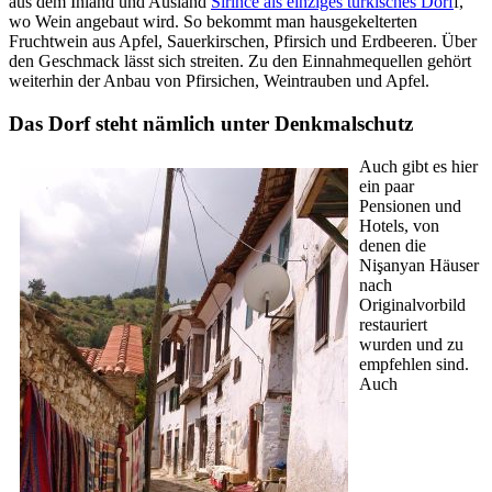
aus dem Inland und Ausland
Sirince als einziges türkisches Dorf
f,
wo Wein angebaut wird. So bekommt man hausgekelterten
Fruchtwein aus Apfel, Sauerkirschen, Pfirsich und Erdbeeren. Über
den Geschmack lässt sich streiten. Zu den Einnahmequellen gehört
weiterhin der Anbau von Pfirsichen, Weintrauben und Apfel.
Das Dorf steht nämlich unter Denkmalschutz
Auch gibt es hier
ein paar
Pensionen und
Hotels, von
denen die
Nişanyan Häuser
nach
Originalvorbild
restauriert
wurden und zu
empfehlen sind.
Auch