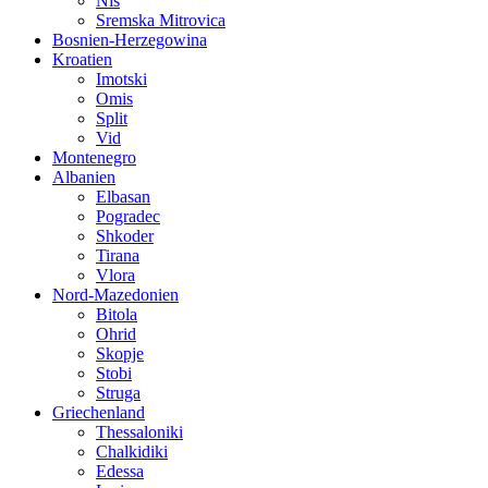
Nis
Sremska Mitrovica
Bosnien-Herzegowina
Kroatien
Imotski
Omis
Split
Vid
Montenegro
Albanien
Elbasan
Pogradec
Shkoder
Tirana
Vlora
Nord-Mazedonien
Bitola
Ohrid
Skopje
Stobi
Struga
Griechenland
Thessaloniki
Chalkidiki
Edessa