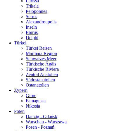
Larissa
Trikala
Peloponnes
Serres
Alexandroupolis
Inseln
Epirus
Delphi
Türkei
Türkei Reisen
Marmara Region
Schwarzes Meer
Türkische Ägäis
Türkische Riviera
Zentral Anatolien
Südostanatolien
Ostanatolien
Zypern
Girne
Famagusta
Nikosia
Polen
Danzig - Gdańsk
Warschau - Warszawa
Posen - Poznań