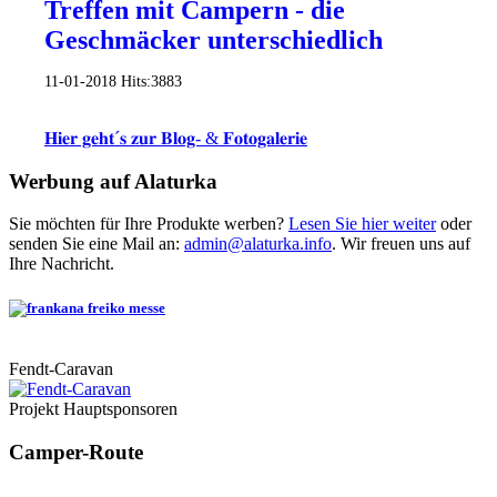
Treffen mit Campern - die
Geschmäcker unterschiedlich
11-01-2018
Hits:
3883
𝐇𝐢𝐞𝐫 𝐠𝐞𝐡𝐭´𝐬 𝐳𝐮𝐫 𝐁𝐥𝐨𝐠- & 𝐅𝐨𝐭𝐨𝐠𝐚𝐥𝐞𝐫𝐢𝐞
Werbung auf Alaturka
Sie möchten für Ihre Produkte werben?
Lesen Sie hier weiter
oder
senden Sie eine Mail an:
admin@alaturka.info
. Wir freuen uns auf
Ihre Nachricht.
Fendt-Caravan
Projekt Hauptsponsoren
Camper-Route