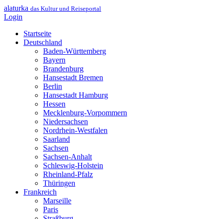
alaturka
das Kultur und Reiseportal
Login
Startseite
Deutschland
Baden-Württemberg
Bayern
Brandenburg
Hansestadt Bremen
Berlin
Hansestadt Hamburg
Hessen
Mecklenburg-Vorpommern
Niedersachsen
Nordrhein-Westfalen
Saarland
Sachsen
Sachsen-Anhalt
Schleswig-Holstein
Rheinland-Pfalz
Thüringen
Frankreich
Marseille
Paris
Straßburg