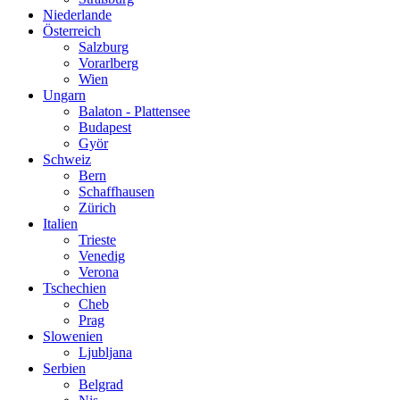
Niederlande
Österreich
Salzburg
Vorarlberg
Wien
Ungarn
Balaton - Plattensee
Budapest
Györ
Schweiz
Bern
Schaffhausen
Zürich
Italien
Trieste
Venedig
Verona
Tschechien
Cheb
Prag
Slowenien
Ljubljana
Serbien
Belgrad