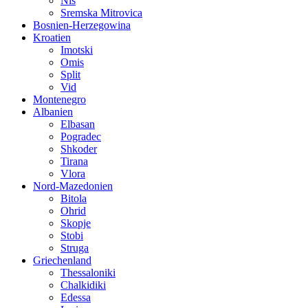
Nis
Sremska Mitrovica
Bosnien-Herzegowina
Kroatien
Imotski
Omis
Split
Vid
Montenegro
Albanien
Elbasan
Pogradec
Shkoder
Tirana
Vlora
Nord-Mazedonien
Bitola
Ohrid
Skopje
Stobi
Struga
Griechenland
Thessaloniki
Chalkidiki
Edessa