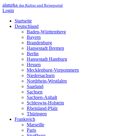
alaturka
das Kultur und Reiseportal
Login
Startseite
Deutschland
Baden-Württemberg
Bayern
Brandenburg
Hansestadt Bremen
Berlin
Hansestadt Hamburg
Hessen
Mecklenburg-Vorpommern
Niedersachsen
Nordrhein-Westfalen
Saarland
Sachsen
Sachsen-Anhalt
Schleswig-Holstein
Rheinland-Pfalz
Thüringen
Frankreich
Marseille
Paris
Straßburg