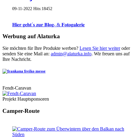
09-11-2022
Hits:
18452
𝐇𝐢𝐞𝐫 𝐠𝐞𝐡𝐭´𝐬 𝐳𝐮𝐫 𝐁𝐥𝐨𝐠- & 𝐅𝐨𝐭𝐨𝐠𝐚𝐥𝐞𝐫𝐢𝐞
Werbung auf Alaturka
Sie möchten für Ihre Produkte werben?
Lesen Sie hier weiter
oder
senden Sie eine Mail an:
admin@alaturka.info
. Wir freuen uns auf
Ihre Nachricht.
Fendt-Caravan
Projekt Hauptsponsoren
Camper-Route