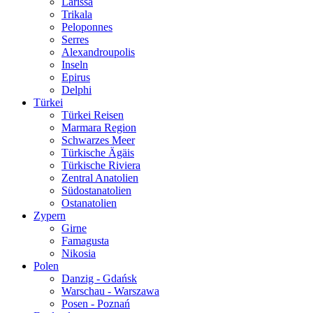
Larissa
Trikala
Peloponnes
Serres
Alexandroupolis
Inseln
Epirus
Delphi
Türkei
Türkei Reisen
Marmara Region
Schwarzes Meer
Türkische Ägäis
Türkische Riviera
Zentral Anatolien
Südostanatolien
Ostanatolien
Zypern
Girne
Famagusta
Nikosia
Polen
Danzig - Gdańsk
Warschau - Warszawa
Posen - Poznań