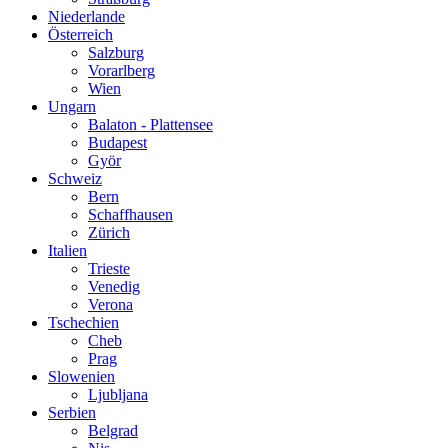
Niederlande
Österreich
Salzburg
Vorarlberg
Wien
Ungarn
Balaton - Plattensee
Budapest
Györ
Schweiz
Bern
Schaffhausen
Zürich
Italien
Trieste
Venedig
Verona
Tschechien
Cheb
Prag
Slowenien
Ljubljana
Serbien
Belgrad