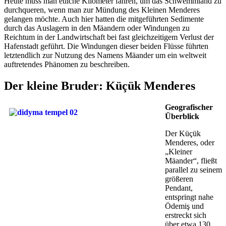
Heute muss man etliche Kilometer fahren, um das Schwemmland zu
durchqueren, wenn man zur Mündung des Kleinen Menderes
gelangen möchte. Auch hier hatten die mitgeführten Sedimente
durch das Auslagern in den Mäandern oder Windungen zu
Reichtum in der Landwirtschaft bei fast gleichzeitigem Verlust der
Hafenstadt geführt. Die Windungen dieser beiden Flüsse führten
letztendlich zur Nutzung des Namens Mäander um ein weltweit
auftretendes Phänomen zu beschreiben.
Der kleine Bruder: Küçük Menderes
Geografischer
Überblick
Der Küçük
Menderes, oder
„Kleiner
Mäander“, fließt
parallel zu seinem
größeren
Pendant,
entspringt nahe
Ödemiş und
erstreckt sich
über etwa 130