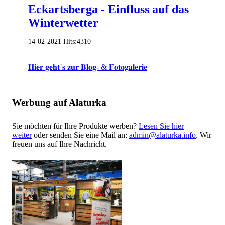
Eckartsberga - Einfluss auf das
Winterwetter
14-02-2021
Hits:
4310
𝐇𝐢𝐞𝐫 𝐠𝐞𝐡𝐭´𝐬 𝐳𝐮𝐫 𝐁𝐥𝐨𝐠- & 𝐅𝐨𝐭𝐨𝐠𝐚𝐥𝐞𝐫𝐢𝐞
Werbung auf Alaturka
Sie möchten für Ihre Produkte werben?
Lesen Sie hier
weiter
oder senden Sie eine Mail an:
admin@alaturka.info
. Wir
freuen uns auf Ihre Nachricht.