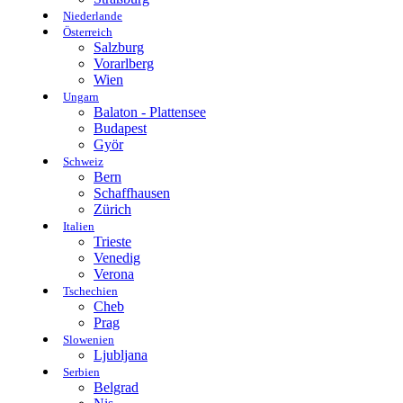
Niederlande
Österreich
Salzburg
Vorarlberg
Wien
Ungarn
Balaton - Plattensee
Budapest
Györ
Schweiz
Bern
Schaffhausen
Zürich
Italien
Trieste
Venedig
Verona
Tschechien
Cheb
Prag
Slowenien
Ljubljana
Serbien
Belgrad