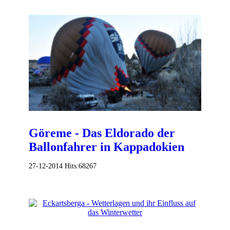
Göreme - Das Eldorado der
Ballonfahrer in Kappadokien
27-12-2014
Hits:
68267