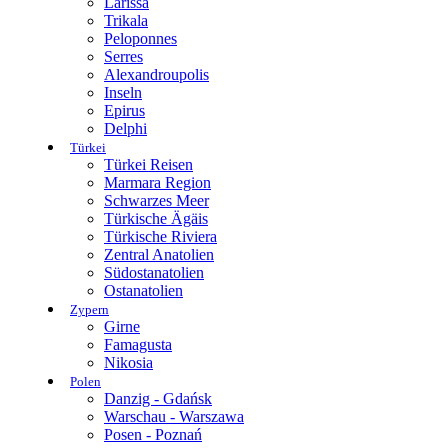
Larissa
Trikala
Peloponnes
Serres
Alexandroupolis
Inseln
Epirus
Delphi
Türkei
Türkei Reisen
Marmara Region
Schwarzes Meer
Türkische Ägäis
Türkische Riviera
Zentral Anatolien
Südostanatolien
Ostanatolien
Zypern
Girne
Famagusta
Nikosia
Polen
Danzig - Gdańsk
Warschau - Warszawa
Posen - Poznań