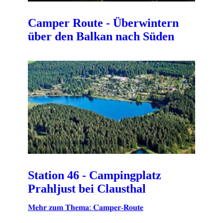
Camper Route - Überwintern
über den Balkan nach Süden
Station 46 - Campingplatz
Prahljust bei Clausthal
𝐌𝐞𝐡𝐫 𝐳𝐮𝐦 𝐓𝐡𝐞𝐦𝐚: 𝐂𝐚𝐦𝐩𝐞𝐫-𝐑𝐨𝐮𝐭𝐞