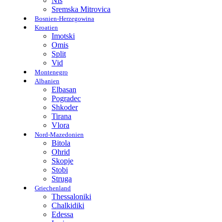
Nis
Sremska Mitrovica
Bosnien-Herzegowina
Kroatien
Imotski
Omis
Split
Vid
Montenegro
Albanien
Elbasan
Pogradec
Shkoder
Tirana
Vlora
Nord-Mazedonien
Bitola
Ohrid
Skopje
Stobi
Struga
Griechenland
Thessaloniki
Chalkidiki
Edessa