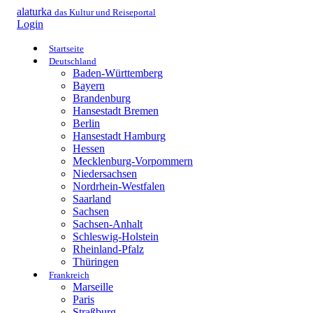
alaturka
das Kultur und Reiseportal
Login
Startseite
Deutschland
Baden-Württemberg
Bayern
Brandenburg
Hansestadt Bremen
Berlin
Hansestadt Hamburg
Hessen
Mecklenburg-Vorpommern
Niedersachsen
Nordrhein-Westfalen
Saarland
Sachsen
Sachsen-Anhalt
Schleswig-Holstein
Rheinland-Pfalz
Thüringen
Frankreich
Marseille
Paris
Straßburg