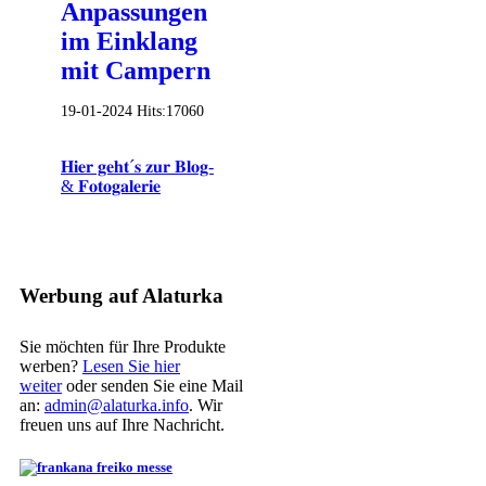
Anpassungen
im Einklang
mit Campern
19-01-2024
Hits:
17060
𝐇𝐢𝐞𝐫 𝐠𝐞𝐡𝐭´𝐬 𝐳𝐮𝐫 𝐁𝐥𝐨𝐠-
& 𝐅𝐨𝐭𝐨𝐠𝐚𝐥𝐞𝐫𝐢𝐞
Werbung auf Alaturka
Sie möchten für Ihre Produkte
werben?
Lesen Sie hier
weiter
oder senden Sie eine Mail
an:
admin@alaturka.info
. Wir
freuen uns auf Ihre Nachricht.