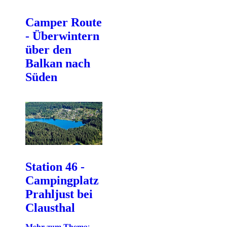
Camper Route
- Überwintern
über den
Balkan nach
Süden
Station 46 -
Campingplatz
Prahljust bei
Clausthal
𝐌𝐞𝐡𝐫 𝐳𝐮𝐦 𝐓𝐡𝐞𝐦𝐚: