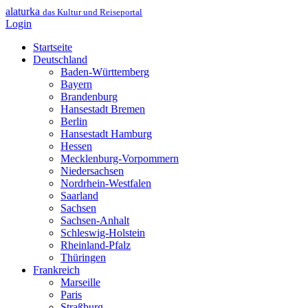
alaturka
das Kultur und Reiseportal
Login
Startseite
Deutschland
Baden-Württemberg
Bayern
Brandenburg
Hansestadt Bremen
Berlin
Hansestadt Hamburg
Hessen
Mecklenburg-Vorpommern
Niedersachsen
Nordrhein-Westfalen
Saarland
Sachsen
Sachsen-Anhalt
Schleswig-Holstein
Rheinland-Pfalz
Thüringen
Frankreich
Marseille
Paris
Straßburg