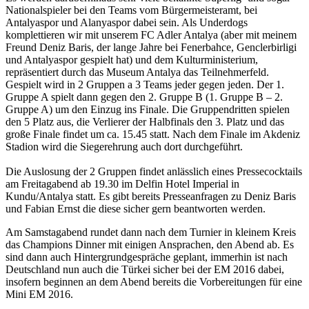
Nationalspieler bei den Teams vom Bürgermeisteramt, bei
Antalyaspor und Alanyaspor dabei sein. Als Underdogs
komplettieren wir mit unserem FC Adler Antalya (aber mit meinem
Freund Deniz Baris, der lange Jahre bei Fenerbahce, Genclerbirligi
und Antalyaspor gespielt hat) und dem Kulturministerium,
repräsentiert durch das Museum Antalya das Teilnehmerfeld.
Gespielt wird in 2 Gruppen a 3 Teams jeder gegen jeden. Der 1.
Gruppe A spielt dann gegen den 2. Gruppe B (1. Gruppe B – 2.
Gruppe A) um den Einzug ins Finale. Die Gruppendritten spielen
den 5 Platz aus, die Verlierer der Halbfinals den 3. Platz und das
große Finale findet um ca. 15.45 statt. Nach dem Finale im Akdeniz
Stadion wird die Siegerehrung auch dort durchgeführt.
Die Auslosung der 2 Gruppen findet anlässlich eines Pressecocktails
am Freitagabend ab 19.30 im Delfin Hotel Imperial in
Kundu/Antalya statt. Es gibt bereits Presseanfragen zu Deniz Baris
und Fabian Ernst die diese sicher gern beantworten werden.
Am Samstagabend rundet dann nach dem Turnier in kleinem Kreis
das Champions Dinner mit einigen Ansprachen, den Abend ab. Es
sind dann auch Hintergrundgespräche geplant, immerhin ist nach
Deutschland nun auch die Türkei sicher bei der EM 2016 dabei,
insofern beginnen an dem Abend bereits die Vorbereitungen für eine
Mini EM 2016.