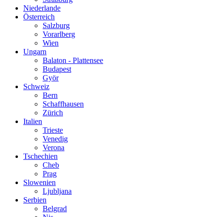
Niederlande
Österreich
Salzburg
Vorarlberg
Wien
Ungarn
Balaton - Plattensee
Budapest
Györ
Schweiz
Bern
Schaffhausen
Zürich
Italien
Trieste
Venedig
Verona
Tschechien
Cheb
Prag
Slowenien
Ljubljana
Serbien
Belgrad