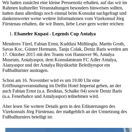
Wir hatten zunächst eine kleine Pressenotiz erhalten, auf das wir im
Rahmen kultureller Veranstaltungen besonders hinweisen sollten,
hatten dann allerdings noch einmal beim Konsulat nachgefragt und
dankenswerter weise weitere Informationen vom Vizekonsul Jörg
Fürstenau erhalten, die wir Ihnen, liebe Leser gern weiter reichen:
Efsaneler Kupasi - Legends Cup Antalya
Menderes Türel, Fabian Ernst, Kuddusi Müftüoglu, Martin Groth,
Savas Koc, Günter Hermann, Tanju Colak, Deniz Baris werden am
17. Oktober 2015 mit den Teams von Hannover 96, Antalya
Museum, Antalyaspor, dem Konsulatsteam FC Adler Antalya,
Alanyaspor und der Antalya Büyüksehir Belediyespor ein
Fußballturnier austragen.
Schon am 16. November wird es um 19.00 Uhr eine
Eröffnungsveranstaltung im Delfin Hotel Imperial geben, an der
auch Fabian Ernst (u.a. Besiktas, Schalke 04) sowie Deniz Baris
(u.a. Fenerbahce und Antalyaspor) teilnehmen wird.
Aber lesen Sie weitere Details gern in den Erläuterungen des
Vizekonsuls Jörg Fürstenau, der maßgeblich an der Umsetzung des
Fußballturniers beteiligt ist: