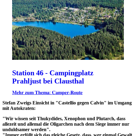
Station 46 - Campingplatz
Prahljust bei Clausthal
𝐌𝐞𝐡𝐫 𝐳𝐮𝐦 𝐓𝐡𝐞𝐦𝐚: 𝐂𝐚𝐦𝐩𝐞𝐫-𝐑𝐨𝐮𝐭𝐞
Stefan Zweigs Einsicht in "Castellio gegen Calvin" im Umgang
mit Autokraten:
"Wir wissen seit Thukydides, Xenophon und Plutarch, dass
allezeit und allemal die Oligarchen nach dem Siege immer nur
unduldsamer werden".
"Immer erfüllt sich das gleiche Gesetz, dass, wer einmal Gewalt