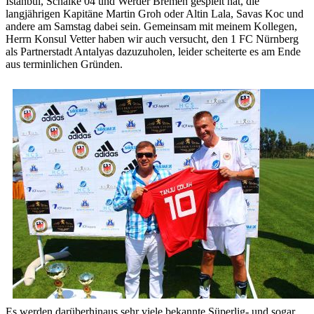
Istanbul, Schalke 04 und Werder Bremen gespielt hat, die
langjährigen Kapitäne Martin Groh oder Altin Lala, Savas Koc und
andere am Samstag dabei sein. Gemeinsam mit meinem Kollegen,
Herrn Konsul Vetter haben wir auch versucht, den 1 FC Nürnberg
als Partnerstadt Antalyas dazuzuholen, leider scheiterte es am Ende
aus terminlichen Gründen.
Es werden darüberhinaus sehr viele bekannte Süperlig- und sogar