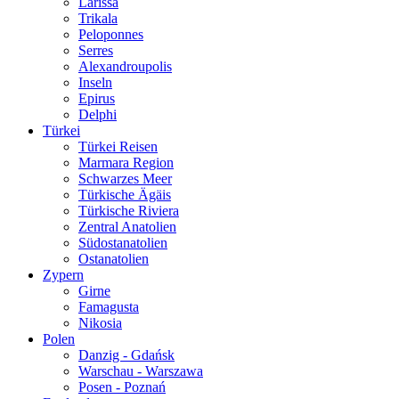
Larissa
Trikala
Peloponnes
Serres
Alexandroupolis
Inseln
Epirus
Delphi
Türkei
Türkei Reisen
Marmara Region
Schwarzes Meer
Türkische Ägäis
Türkische Riviera
Zentral Anatolien
Südostanatolien
Ostanatolien
Zypern
Girne
Famagusta
Nikosia
Polen
Danzig - Gdańsk
Warschau - Warszawa
Posen - Poznań