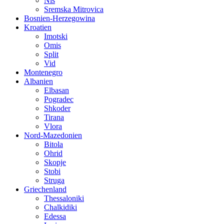
Nis
Sremska Mitrovica
Bosnien-Herzegowina
Kroatien
Imotski
Omis
Split
Vid
Montenegro
Albanien
Elbasan
Pogradec
Shkoder
Tirana
Vlora
Nord-Mazedonien
Bitola
Ohrid
Skopje
Stobi
Struga
Griechenland
Thessaloniki
Chalkidiki
Edessa