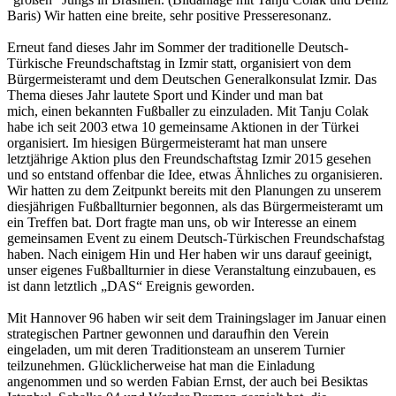
Baris) Wir hatten eine breite, sehr positive Presseresonanz.
Erneut fand dieses Jahr im Sommer der traditionelle Deutsch-
Türkische Freundschaftstag in Izmir statt, organisiert von dem
Bürgermeisteramt und dem Deutschen Generalkonsulat Izmir. Das
Thema dieses Jahr lautete Sport und Kinder und man bat
mich, einen bekannten Fußballer zu einzuladen. Mit Tanju Colak
habe ich seit 2003 etwa 10 gemeinsame Aktionen in der Türkei
organisiert. Im hiesigen Bürgermeisteramt hat man unsere
letztjährige Aktion plus den Freundschaftstag Izmir 2015 gesehen
und so entstand offenbar die Idee, etwas Ähnliches zu organisieren.
Wir hatten zu dem Zeitpunkt bereits mit den Planungen zu unserem
diesjährigen Fußballturnier begonnen, als das Bürgermeisteramt um
ein Treffen bat. Dort fragte man uns, ob wir Interesse an einem
gemeinsamen Event zu einem Deutsch-Türkischen Freundschafstag
haben. Nach einigem Hin und Her haben wir uns darauf geeinigt,
unser eigenes Fußballturnier in diese Veranstaltung einzubauen, es
ist dann letztlich „DAS“ Ereignis geworden.
Mit Hannover 96 haben wir seit dem Trainingslager im Januar einen
strategischen Partner gewonnen und daraufhin den Verein
eingeladen, um mit deren Traditionsteam an unserem Turnier
teilzunehmen. Glücklicherweise hat man die Einladung
angenommen und so werden Fabian Ernst, der auch bei Besiktas