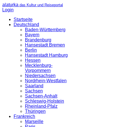
alaturka
das Kultur und Reiseportal
Login
Startseite
Deutschland
Baden-Württemberg
Bayern
Brandenburg
Hansestadt Bremen
Berlin
Hansestadt Hamburg
Hessen
Mecklenburg-
Vorpommern
Niedersachsen
Nordrhein-Westfalen
Saarland
Sachsen
Sachsen-Anhalt
Schleswig-Holstein
Rheinland-Pfalz
Thüringen
Frankreich
Marseille
Paris