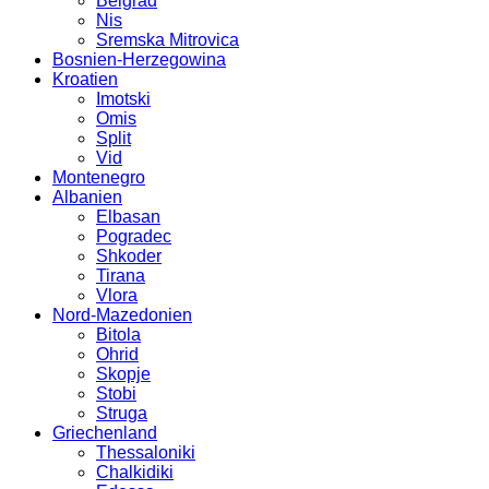
Belgrad
Nis
Sremska Mitrovica
Bosnien-Herzegowina
Kroatien
Imotski
Omis
Split
Vid
Montenegro
Albanien
Elbasan
Pogradec
Shkoder
Tirana
Vlora
Nord-Mazedonien
Bitola
Ohrid
Skopje
Stobi
Struga
Griechenland
Thessaloniki
Chalkidiki