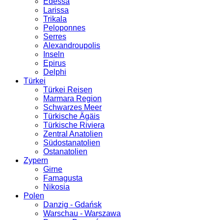
Edessa
Larissa
Trikala
Peloponnes
Serres
Alexandroupolis
Inseln
Epirus
Delphi
Türkei
Türkei Reisen
Marmara Region
Schwarzes Meer
Türkische Ägäis
Türkische Riviera
Zentral Anatolien
Südostanatolien
Ostanatolien
Zypern
Girne
Famagusta
Nikosia
Polen
Danzig - Gdańsk
Warschau - Warszawa