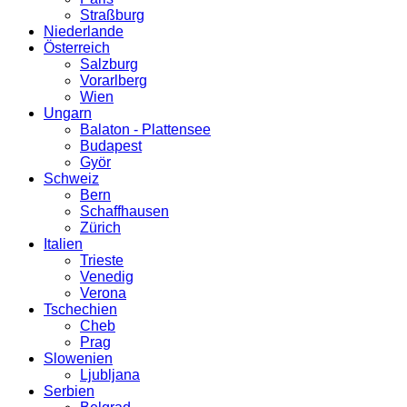
Straßburg
Niederlande
Österreich
Salzburg
Vorarlberg
Wien
Ungarn
Balaton - Plattensee
Budapest
Györ
Schweiz
Bern
Schaffhausen
Zürich
Italien
Trieste
Venedig
Verona
Tschechien
Cheb
Prag
Slowenien
Ljubljana
Serbien