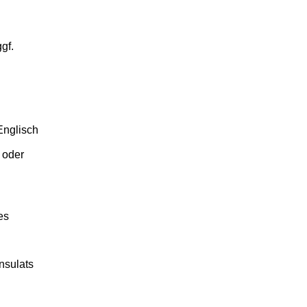
gf.
Englisch
 oder
es
nsulats