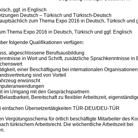
isch, ggf. in Englisch
setzungen Deutsch – Türkisch und Türkisch-Deutsch
auptsächlich zum Thema Expo 2016 in Deutsch, Türkisch und g
zum Thema Expo 2016 in Deutsch, Türkisch und ggf. Englisch
er folgende Qualifikationen verfügen:
luss, abgeschlossene Berufsausbildung
nntnisse in Wort und Schrift, zusätzliche Sprachkenntnisse in 
schenswert
igkeit, einer Beschäftigung bei internationalen Organisationen
andsvertretung sind von Vorteil
Fahrzeug erwünscht
omputeranwendungen
it im Umgang mit den Gesprächspartnern
lastbarkeit, Bereitschaft zu flexibler Arbeitszeit, eigenständig
bei einfachen Übersetzertätigkeiten TÜR-DEU/DEU-TÜR
en Vergütungsschema für örtlich beschäftigte Mitarbeiter des Ko
 nach türkischem Arbeitsrecht. Die wöchentliche Arbeitszeit bei
en.