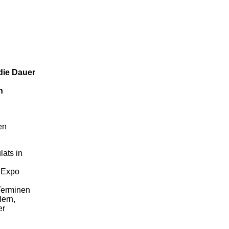
 die Dauer
n
en
ats in
 Expo
Terminen
lern,
er