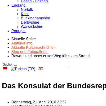
Posen - Poznań
England
Norfolk
Kent
Buckinghamshire
Derbyshire
Warwickshire
Portugal
Aktuelle Seite:
Alaturka.Info
Aktuelle Kulturnachrichten
Blog und Fotogallerie
Rewa – und unser erster Weg führt zum Strand
Das Konsulat der Bundesrep
Donnerstag, 21. April 2016 22:32