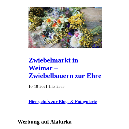
Zwiebelmarkt in
Weimar –
Zwiebelbauern zur Ehre
10-10-2021
Hits:
2585
𝐇𝐢𝐞𝐫 𝐠𝐞𝐡𝐭´𝐬 𝐳𝐮𝐫 𝐁𝐥𝐨𝐠- & 𝐅𝐨𝐭𝐨𝐠𝐚𝐥𝐞𝐫𝐢𝐞
Werbung auf Alaturka