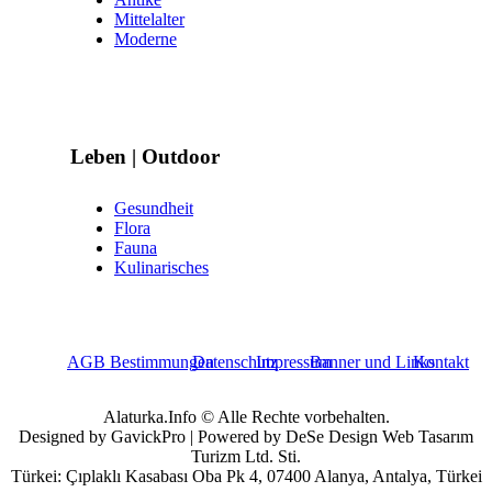
Mittelalter
Moderne
Leben | Outdoor
Gesundheit
Flora
Fauna
Kulinarisches
AGB Bestimmungen
Datenschutz
Impressum
Banner und Links
Kontakt
Alaturka.Info © Alle Rechte vorbehalten.
Designed by GavickPro | Powered by DeSe Design Web Tasarım
Turizm Ltd. Sti.
Türkei: Çıplaklı Kasabası Oba Pk 4, 07400 Alanya, Antalya, Türkei