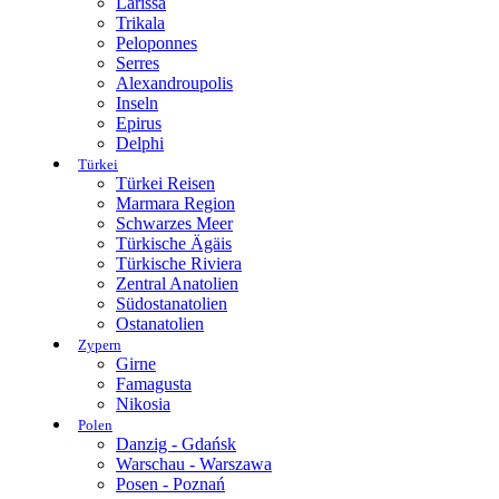
Larissa
Trikala
Peloponnes
Serres
Alexandroupolis
Inseln
Epirus
Delphi
Türkei
Türkei Reisen
Marmara Region
Schwarzes Meer
Türkische Ägäis
Türkische Riviera
Zentral Anatolien
Südostanatolien
Ostanatolien
Zypern
Girne
Famagusta
Nikosia
Polen
Danzig - Gdańsk
Warschau - Warszawa
Posen - Poznań