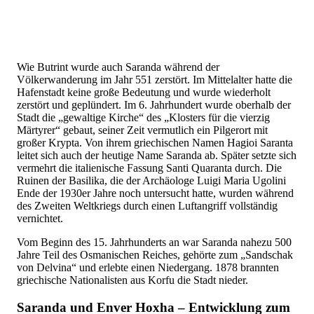
Wie Butrint wurde auch Saranda während der
Völkerwanderung im Jahr 551 zerstört. Im Mittelalter hatte die
Hafenstadt keine große Bedeutung und wurde wiederholt
zerstört und geplündert. Im 6. Jahrhundert wurde oberhalb der
Stadt die „gewaltige Kirche“ des „Klosters für die vierzig
Märtyrer“ gebaut, seiner Zeit vermutlich ein Pilgerort mit
großer Krypta. Von ihrem griechischen Namen Hagioi Saranta
leitet sich auch der heutige Name Saranda ab. Später setzte sich
vermehrt die italienische Fassung Santi Quaranta durch. Die
Ruinen der Basilika, die der Archäologe Luigi Maria Ugolini
Ende der 1930er Jahre noch untersucht hatte, wurden während
des Zweiten Weltkriegs durch einen Luftangriff vollständig
vernichtet.
Vom Beginn des 15. Jahrhunderts an war Saranda nahezu 500
Jahre Teil des Osmanischen Reiches, gehörte zum „Sandschak
von Delvina“ und erlebte einen Niedergang. 1878 brannten
griechische Nationalisten aus Korfu die Stadt nieder.
Saranda und Enver Hoxha – Entwicklung zum