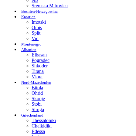
Nis
Sremska Mitrovica
Bosnien-Herzegowina
Kroatien
Imotski
Omis
Split
Vid
Montenegro
Albanien
Elbasan
Pogradec
Shkoder
Tirana
Vlora
Nord-Mazedonien
Bitola
Ohrid
Skopje
Stobi
Struga
Griechenland
Thessaloniki
Chalkidiki
Edessa