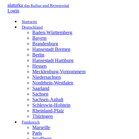
alaturka
das Kultur und Reiseportal
Login
Startseite
Deutschland
Baden-Württemberg
Bayern
Brandenburg
Hansestadt Bremen
Berlin
Hansestadt Hamburg
Hessen
Mecklenburg-Vorpommern
Niedersachsen
Nordrhein-Westfalen
Saarland
Sachsen
Sachsen-Anhalt
Schleswig-Holstein
Rheinland-Pfalz
Thüringen
Frankreich
Marseille
Paris
Straßburg