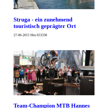
Struga - ein zunehmend
touristisch geprägter Ort
27-06-2015
Hits:
653338
Team-Champion MTB Hannes