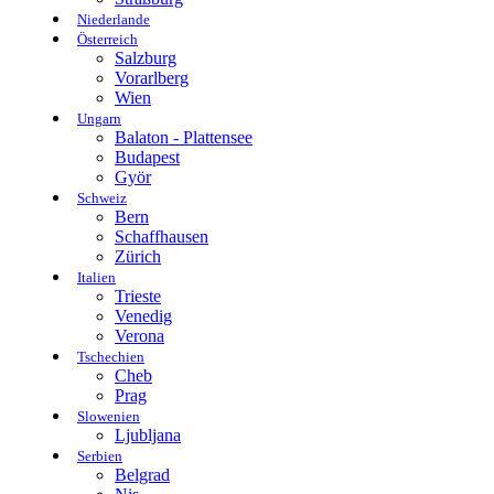
Niederlande
Österreich
Salzburg
Vorarlberg
Wien
Ungarn
Balaton - Plattensee
Budapest
Györ
Schweiz
Bern
Schaffhausen
Zürich
Italien
Trieste
Venedig
Verona
Tschechien
Cheb
Prag
Slowenien
Ljubljana
Serbien
Belgrad