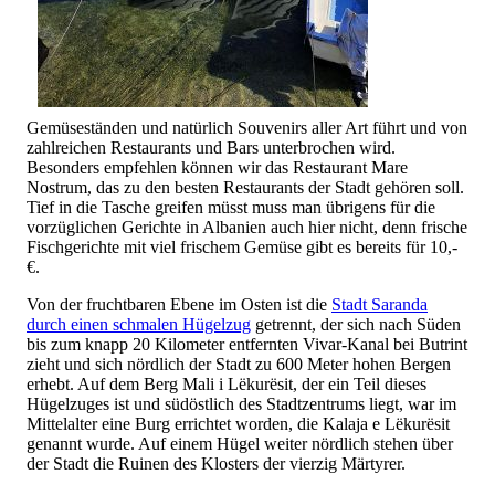
Gemüseständen und natürlich Souvenirs aller Art führt und von
zahlreichen Restaurants und Bars unterbrochen wird.
Besonders empfehlen können wir das Restaurant Mare
Nostrum, das zu den besten Restaurants der Stadt gehören soll.
Tief in die Tasche greifen müsst muss man übrigens für die
vorzüglichen Gerichte in Albanien auch hier nicht, denn frische
Fischgerichte mit viel frischem Gemüse gibt es bereits für 10,-
€.
Von der fruchtbaren Ebene im Osten ist die
Stadt Saranda
durch einen schmalen Hügelzug
getrennt, der sich nach Süden
bis zum knapp 20 Kilometer entfernten Vivar-Kanal bei Butrint
zieht und sich nördlich der Stadt zu 600 Meter hohen Bergen
erhebt. Auf dem Berg Mali i Lëkurësit, der ein Teil dieses
Hügelzuges ist und südöstlich des Stadtzentrums liegt, war im
Mittelalter eine Burg errichtet worden, die Kalaja e Lëkurësit
genannt wurde. Auf einem Hügel weiter nördlich stehen über
der Stadt die Ruinen des Klosters der vierzig Märtyrer.