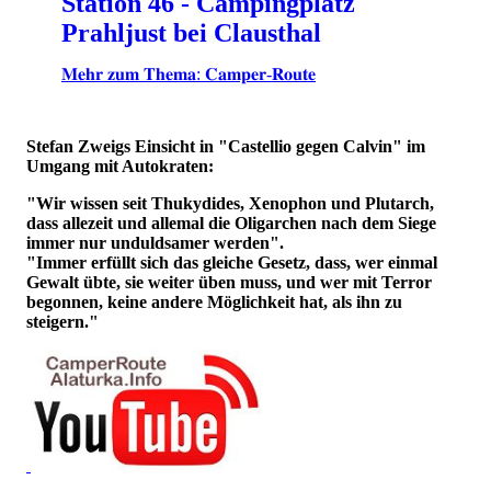
Station 46 - Campingplatz
Prahljust bei Clausthal
𝐌𝐞𝐡𝐫 𝐳𝐮𝐦 𝐓𝐡𝐞𝐦𝐚: 𝐂𝐚𝐦𝐩𝐞𝐫-𝐑𝐨𝐮𝐭𝐞
Stefan Zweigs Einsicht in "Castellio gegen Calvin" im
Umgang mit Autokraten:
"Wir wissen seit Thukydides, Xenophon und Plutarch,
dass allezeit und allemal die Oligarchen nach dem Siege
immer nur unduldsamer werden".
"Immer erfüllt sich das gleiche Gesetz, dass, wer einmal
Gewalt übte, sie weiter üben muss, und wer mit Terror
begonnen, keine andere Möglichkeit hat, als ihn zu
steigern."