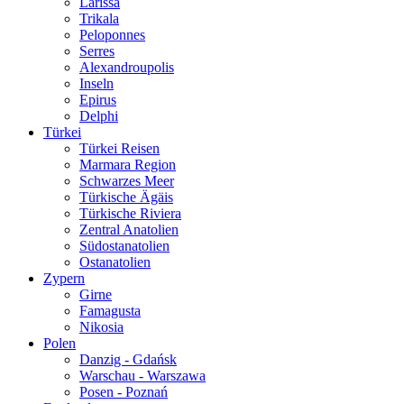
Larissa
Trikala
Peloponnes
Serres
Alexandroupolis
Inseln
Epirus
Delphi
Türkei
Türkei Reisen
Marmara Region
Schwarzes Meer
Türkische Ägäis
Türkische Riviera
Zentral Anatolien
Südostanatolien
Ostanatolien
Zypern
Girne
Famagusta
Nikosia
Polen
Danzig - Gdańsk
Warschau - Warszawa
Posen - Poznań