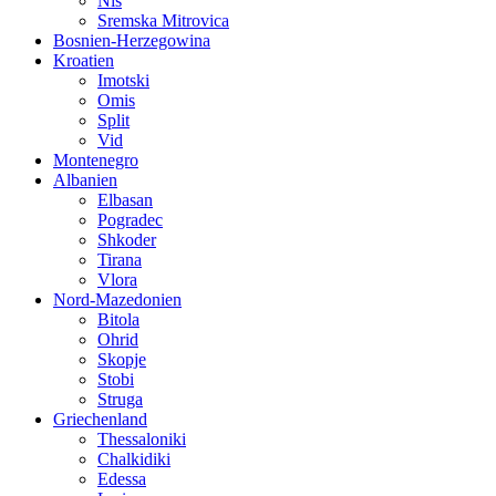
Nis
Sremska Mitrovica
Bosnien-Herzegowina
Kroatien
Imotski
Omis
Split
Vid
Montenegro
Albanien
Elbasan
Pogradec
Shkoder
Tirana
Vlora
Nord-Mazedonien
Bitola
Ohrid
Skopje
Stobi
Struga
Griechenland
Thessaloniki
Chalkidiki
Edessa