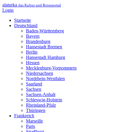
alaturka
das Kultur und Reiseportal
Login
Startseite
Deutschland
Baden-Württemberg
Bayern
Brandenburg
Hansestadt Bremen
Berlin
Hansestadt Hamburg
Hessen
Mecklenburg-Vorpommern
Niedersachsen
Nordrhein-Westfalen
Saarland
Sachsen
Sachsen-Anhalt
Schleswig-Holstein
Rheinland-Pfalz
Thüringen
Frankreich
Marseille
Paris
Straßburg