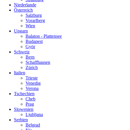
Niederlande
Österreich
Salzburg
Vorarlberg
Wien
Ungarn
Balaton - Plattensee
Budapest
Györ
Schweiz
Bern
Schaffhausen
Zürich
Italien
Trieste
Venedig
Verona
Tschechien
Cheb
Prag
Slowenien
Ljubljana
Serbien
Belgrad