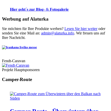
𝐇𝐢𝐞𝐫 𝐠𝐞𝐡𝐭´𝐬 𝐳𝐮𝐫 𝐁𝐥𝐨𝐠- & 𝐅𝐨𝐭𝐨𝐠𝐚𝐥𝐞𝐫𝐢𝐞
Werbung auf Alaturka
Sie möchten für Ihre Produkte werben?
Lesen Sie hier weiter
oder
senden Sie eine Mail an:
admin@alaturka.info
. Wir freuen uns auf
Ihre Nachricht.
Fendt-Caravan
Projekt Hauptsponsoren
Camper-Route