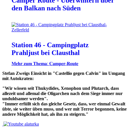
Camper Route - Überwintern über
den Balkan nach Süden
Station 46 - Campingplatz
Prahljust bei Clausthal
𝐌𝐞𝐡𝐫 𝐳𝐮𝐦 𝐓𝐡𝐞𝐦𝐚: 𝐂𝐚𝐦𝐩𝐞𝐫-𝐑𝐨𝐮𝐭𝐞
Stefan Zweigs Einsicht in "Castellio gegen Calvin" im Umgang
mit Autokraten:
"Wir wissen seit Thukydides, Xenophon und Plutarch, dass
allezeit und allemal die Oligarchen nach dem Siege immer nur
unduldsamer werden".
"Immer erfüllt sich das gleiche Gesetz, dass, wer einmal Gewalt
übte, sie weiter üben muss, und wer mit Terror begonnen, keine
andere Möglichkeit hat, als ihn zu steigern."