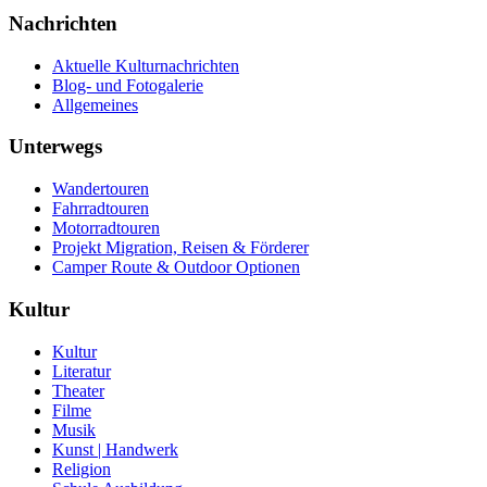
Nachrichten
Aktuelle Kulturnachrichten
Blog- und Fotogalerie
Allgemeines
Unterwegs
Wandertouren
Fahrradtouren
Motorradtouren
Projekt Migration, Reisen & Förderer
Camper Route & Outdoor Optionen
Kultur
Kultur
Literatur
Theater
Filme
Musik
Kunst | Handwerk
Religion