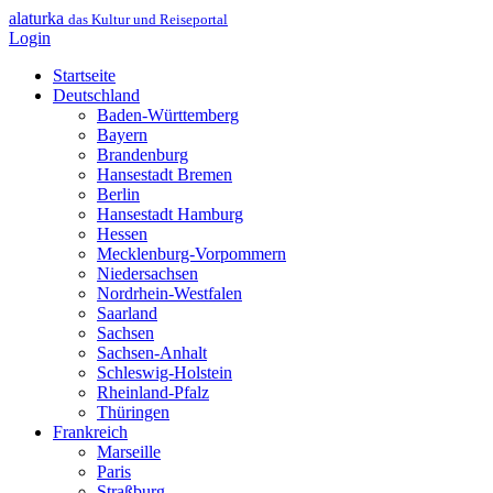
alaturka
das Kultur und Reiseportal
Login
Startseite
Deutschland
Baden-Württemberg
Bayern
Brandenburg
Hansestadt Bremen
Berlin
Hansestadt Hamburg
Hessen
Mecklenburg-Vorpommern
Niedersachsen
Nordrhein-Westfalen
Saarland
Sachsen
Sachsen-Anhalt
Schleswig-Holstein
Rheinland-Pfalz
Thüringen
Frankreich
Marseille
Paris
Straßburg