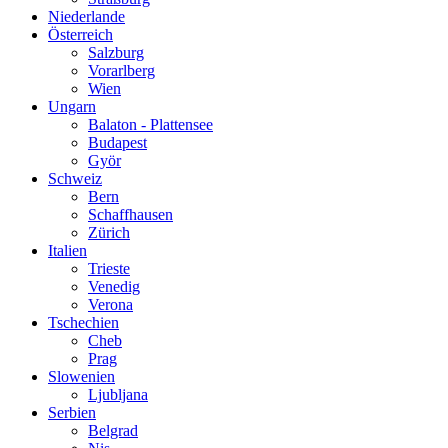
Niederlande
Österreich
Salzburg
Vorarlberg
Wien
Ungarn
Balaton - Plattensee
Budapest
Györ
Schweiz
Bern
Schaffhausen
Zürich
Italien
Trieste
Venedig
Verona
Tschechien
Cheb
Prag
Slowenien
Ljubljana
Serbien
Belgrad