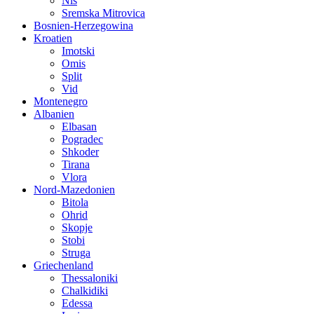
Nis
Sremska Mitrovica
Bosnien-Herzegowina
Kroatien
Imotski
Omis
Split
Vid
Montenegro
Albanien
Elbasan
Pogradec
Shkoder
Tirana
Vlora
Nord-Mazedonien
Bitola
Ohrid
Skopje
Stobi
Struga
Griechenland
Thessaloniki
Chalkidiki
Edessa