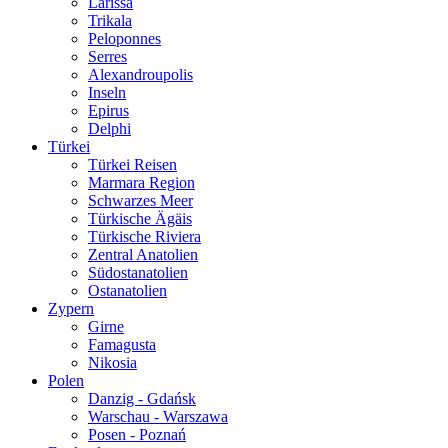
Larissa
Trikala
Peloponnes
Serres
Alexandroupolis
Inseln
Epirus
Delphi
Türkei
Türkei Reisen
Marmara Region
Schwarzes Meer
Türkische Ägäis
Türkische Riviera
Zentral Anatolien
Südostanatolien
Ostanatolien
Zypern
Girne
Famagusta
Nikosia
Polen
Danzig - Gdańsk
Warschau - Warszawa
Posen - Poznań