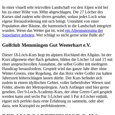
In einer visuell sehr reizvollen Landschaft vor den Alpen wird bei
bis zu einer Höhe von 300m abgeschlagen. Die 27 Löcher des
Kurses sind zudem sehr divers gestaltet, sodass jedes Loch seine
eigene Herausforderung mit sich bringt. Umrahmt von einer
Population alter Bäume, die harmonisch in die Landschaft integriert
wurden. Wenn das Wetter gut ist, wird
ein Alpenpanorama der
Superlative geboten
. Wer schlägt so nicht gerne seine Bälle ab?
Golfclub Memmingen Gut Westerhart e.V.
Dieser 18-Loch-Kurs liegt im alpinen Hochland des Allgäus. Ist der
Kurs allgemein eher flach gehalten, bilden die Löcher 14 und 15 mit
einer anspruchsvollen Ausnahme, die selbst Golfer mit niedrigem
Handicap herausfordern. Gespielt wird das ganze Jahr über ohne
Winter-Greens, eine Regelung, die das Herz vieler Golfer zur kalten
Jahreszeit höherschlagen lassen dürfte. Der Kurs befindet sich
zudem in einem idyllischen Gebiet, voller farbenfroher Wiesen und
Felder, abseits der Metropolregion. Auch Anfänger sind hier gerne
gesehen. Der 9-Loch-Academy-Kurs, der ohne Green Card gespielt
werden kann und sechs Par 3-Löcher und 3 Par 4-Löcher enthält,
eignet sich perfekt dazu erste Erfahrung zu sammeln, oder aber
dazu, sein Kurzspiel zu perfektionieren.