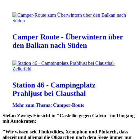
Camper Route - Überwintern über
den Balkan nach Süden
Station 46 - Campingplatz
Prahljust bei Clausthal
𝐌𝐞𝐡𝐫 𝐳𝐮𝐦 𝐓𝐡𝐞𝐦𝐚: 𝐂𝐚𝐦𝐩𝐞𝐫-𝐑𝐨𝐮𝐭𝐞
Stefan Zweigs Einsicht in "Castellio gegen Calvin" im Umgang
mit Autokraten:
"Wir wissen seit Thukydides, Xenophon und Plutarch, dass
allezeit und allemal die Oligarchen nach dem Siege immer nur