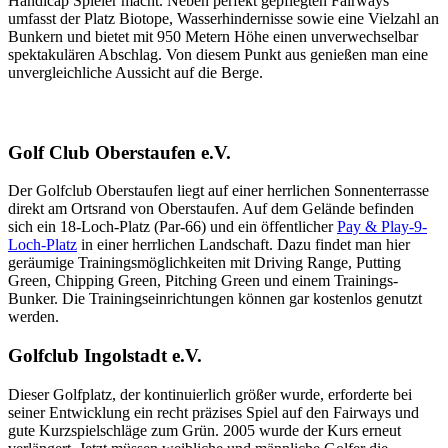
Handicap Spieler macht. Neben perfekt gepflegten Fairways
umfasst der Platz Biotope, Wasserhindernisse sowie eine Vielzahl an
Bunkern und bietet mit 950 Metern Höhe einen unverwechselbar
spektakulären Abschlag. Von diesem Punkt aus genießen man eine
unvergleichliche Aussicht auf die Berge.
Golf Club Oberstaufen e.V.
Der Golfclub Oberstaufen liegt auf einer herrlichen Sonnenterrasse
direkt am Ortsrand von Oberstaufen. Auf dem Gelände befinden
sich ein 18-Loch-Platz (Par-66) und ein öffentlicher
Pay & Play-9-
Loch-Platz
in einer herrlichen Landschaft. Dazu findet man hier
geräumige Trainingsmöglichkeiten mit Driving Range, Putting
Green, Chipping Green, Pitching Green und einem Trainings-
Bunker. Die Trainingseinrichtungen können gar kostenlos genutzt
werden.
Golfclub Ingolstadt e.V.
Dieser Golfplatz, der kontinuierlich größer wurde, erforderte bei
seiner Entwicklung ein recht präzises Spiel auf den Fairways und
gute Kurzspielschläge zum Grün. 2005 wurde der Kurs erneut