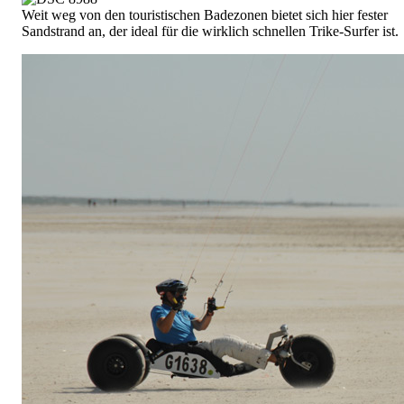
Weit weg von den touristischen Badezonen bietet sich hier fester
Sandstrand an, der ideal für die wirklich schnellen Trike-Surfer ist.