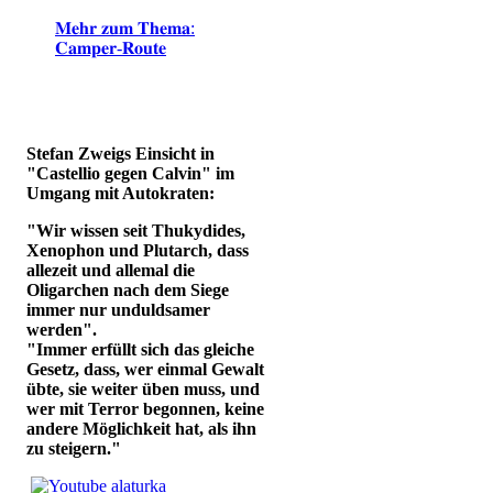
𝐌𝐞𝐡𝐫 𝐳𝐮𝐦 𝐓𝐡𝐞𝐦𝐚:
𝐂𝐚𝐦𝐩𝐞𝐫-𝐑𝐨𝐮𝐭𝐞
Stefan Zweigs Einsicht in
"Castellio gegen Calvin" im
Umgang mit Autokraten:
"Wir wissen seit Thukydides,
Xenophon und Plutarch, dass
allezeit und allemal die
Oligarchen nach dem Siege
immer nur unduldsamer
werden".
"Immer erfüllt sich das gleiche
Gesetz, dass, wer einmal Gewalt
übte, sie weiter üben muss, und
wer mit Terror begonnen, keine
andere Möglichkeit hat, als ihn
zu steigern."