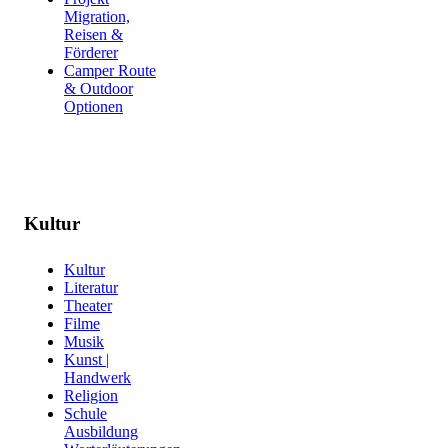
Migration,
Reisen &
Förderer
Camper Route
& Outdoor
Optionen
Kultur
Kultur
Literatur
Theater
Filme
Musik
Kunst |
Handwerk
Religion
Schule
Ausbildung