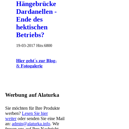
Hängebrücke
Dardanellen -
Ende des
hektischen
Betriebs?
19-03-2017
Hits:
6800
𝐇𝐢𝐞𝐫 𝐠𝐞𝐡𝐭´𝐬 𝐳𝐮𝐫 𝐁𝐥𝐨𝐠-
& 𝐅𝐨𝐭𝐨𝐠𝐚𝐥𝐞𝐫𝐢𝐞
Werbung auf Alaturka
Sie möchten für Ihre Produkte
werben?
Lesen Sie hier
weiter
oder senden Sie eine Mail
an:
admin@alaturka.info
. Wir
freuen uns auf Ihre Nachricht.