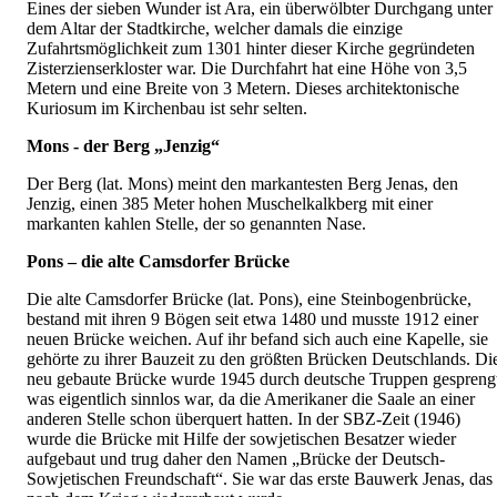
Eines der sieben Wunder ist Ara, ein überwölbter Durchgang unter
dem Altar der Stadtkirche, welcher damals die einzige
Zufahrtsmöglichkeit zum 1301 hinter dieser Kirche gegründeten
Zisterzienserkloster war. Die Durchfahrt hat eine Höhe von 3,5
Metern und eine Breite von 3 Metern. Dieses architektonische
Kuriosum im Kirchenbau ist sehr selten.
Mons - der Berg „Jenzig“
Der Berg (lat. Mons) meint den markantesten Berg Jenas, den
Jenzig, einen 385 Meter hohen Muschelkalkberg mit einer
markanten kahlen Stelle, der so genannten Nase.
Pons – die alte Camsdorfer Brücke
Die alte Camsdorfer Brücke (lat. Pons), eine Steinbogenbrücke,
bestand mit ihren 9 Bögen seit etwa 1480 und musste 1912 einer
neuen Brücke weichen. Auf ihr befand sich auch eine Kapelle, sie
gehörte zu ihrer Bauzeit zu den größten Brücken Deutschlands. Di
neu gebaute Brücke wurde 1945 durch deutsche Truppen gespreng
was eigentlich sinnlos war, da die Amerikaner die Saale an einer
anderen Stelle schon überquert hatten. In der SBZ-Zeit (1946)
wurde die Brücke mit Hilfe der sowjetischen Besatzer wieder
aufgebaut und trug daher den Namen „Brücke der Deutsch-
Sowjetischen Freundschaft“. Sie war das erste Bauwerk Jenas, das