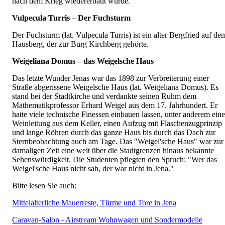
nach dem Krieg wiedererbaut wurde.
Vulpecula Turris – Der Fuchsturm
Der Fuchsturm (lat. Vulpecula Turris) ist ein alter Bergfried auf de
Hausberg, der zur Burg Kirchberg gehörte.
Weigeliana Domus – das Weigelsche Haus
Das letzte Wunder Jenas war das 1898 zur Verbreiterung einer
Straße abgerissene Weigelsche Haus (lat. Weigeliana Domus). Es
stand bei der Stadtkirche und verdankte seinen Ruhm dem
Mathematikprofessor Erhard Weigel aus dem 17. Jahrhundert. Er
hatte viele technische Finessen einbauen lassen, unter anderem eine
Weinleitung aus dem Keller, einen Aufzug mit Flaschenzugprinzip
und lange Röhren durch das ganze Haus bis durch das Dach zur
Sternbeobachtung auch am Tage. Das "Weigel'sche Haus" war zur
damaligen Zeit eine weit über die Stadtgrenzen hinaus bekannte
Sehenswürdigkeit. Die Studenten pflegten den Spruch: "Wer das
Weigel'sche Haus nicht sah, der war nicht in Jena."
Bitte lesen Sie auch:
Mittelalterliche Mauerreste, Türme und Tore in Jena
Caravan-Salon - Airstream Wohnwagen und Sondermodelle