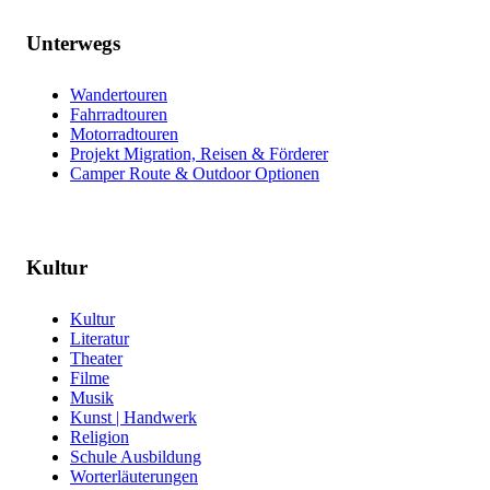
Unterwegs
Wandertouren
Fahrradtouren
Motorradtouren
Projekt Migration, Reisen & Förderer
Camper Route & Outdoor Optionen
Kultur
Kultur
Literatur
Theater
Filme
Musik
Kunst | Handwerk
Religion
Schule Ausbildung
Worterläuterungen