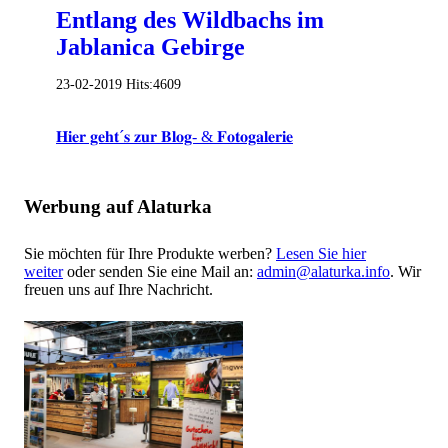
Entlang des Wildbachs im
Jablanica Gebirge
23-02-2019
Hits:
4609
𝐇𝐢𝐞𝐫 𝐠𝐞𝐡𝐭´𝐬 𝐳𝐮𝐫 𝐁𝐥𝐨𝐠- & 𝐅𝐨𝐭𝐨𝐠𝐚𝐥𝐞𝐫𝐢𝐞
Werbung auf Alaturka
Sie möchten für Ihre Produkte werben?
Lesen Sie hier
weiter
oder senden Sie eine Mail an:
admin@alaturka.info
. Wir
freuen uns auf Ihre Nachricht.