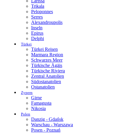
Larissa
Trikala
Peloponnes
Serres
Alexandroupolis
Inseln
Epirus
Delphi
Türkei
Türkei Reisen
Marmara Region
Schwarzes Meer
Türkische Ägäis
Türkische Riviera
Zentral Anatolien
Südostanatolien
Ostanatolien
Zypern
Girne
Famagusta
Nikosia
Polen
Danzig - Gdańsk
Warschau - Warszawa
Posen - Poznań