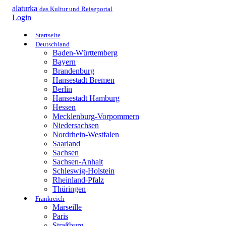
alaturka
das Kultur und Reiseportal
Login
Startseite
Deutschland
Baden-Württemberg
Bayern
Brandenburg
Hansestadt Bremen
Berlin
Hansestadt Hamburg
Hessen
Mecklenburg-Vorpommern
Niedersachsen
Nordrhein-Westfalen
Saarland
Sachsen
Sachsen-Anhalt
Schleswig-Holstein
Rheinland-Pfalz
Thüringen
Frankreich
Marseille
Paris
Straßburg