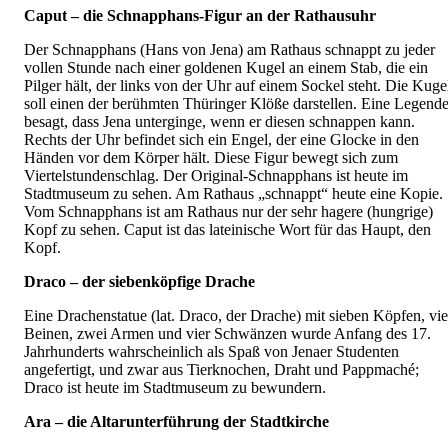
Caput – die Schnapphans-Figur an der Rathausuhr
Der Schnapphans (Hans von Jena) am Rathaus schnappt zu jeder
vollen Stunde nach einer goldenen Kugel an einem Stab, die ein
Pilger hält, der links von der Uhr auf einem Sockel steht. Die Kuge
soll einen der berühmten Thüringer Klöße darstellen. Eine Legend
besagt, dass Jena unterginge, wenn er diesen schnappen kann.
Rechts der Uhr befindet sich ein Engel, der eine Glocke in den
Händen vor dem Körper hält. Diese Figur bewegt sich zum
Viertelstundenschlag. Der Original-Schnapphans ist heute im
Stadtmuseum zu sehen. Am Rathaus „schnappt“ heute eine Kopie.
Vom Schnapphans ist am Rathaus nur der sehr hagere (hungrige)
Kopf zu sehen. Caput ist das lateinische Wort für das Haupt, den
Kopf.
Draco – der siebenköpfige Drache
Eine Drachenstatue (lat. Draco, der Drache) mit sieben Köpfen, vie
Beinen, zwei Armen und vier Schwänzen wurde Anfang des 17.
Jahrhunderts wahrscheinlich als Spaß von Jenaer Studenten
angefertigt, und zwar aus Tierknochen, Draht und Pappmaché;
Draco ist heute im Stadtmuseum zu bewundern.
Ara – die Altarunterführung der Stadtkirche