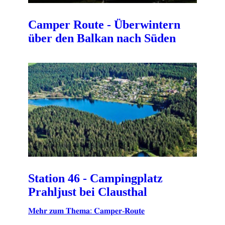
Camper Route - Überwintern
über den Balkan nach Süden
Station 46 - Campingplatz
Prahljust bei Clausthal
𝐌𝐞𝐡𝐫 𝐳𝐮𝐦 𝐓𝐡𝐞𝐦𝐚: 𝐂𝐚𝐦𝐩𝐞𝐫-𝐑𝐨𝐮𝐭𝐞