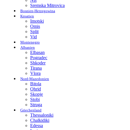
Nis
Sremska Mitrovica
Bosnien-Herzegowina
Kroatien
Imotski
Omis
Split
Vid
Montenegro
Albanien
Elbasan
Pogradec
Shkoder
Tirana
Vlora
Nord-Mazedonien
Bitola
Ohrid
Skopje
Stobi
Struga
Griechenland
Thessaloniki
Chalkidiki
Edessa