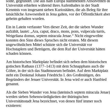
sollte, gegründet. Die aus halb Europa stammenden Absolventen d
Universität erhielten während ihres Aufenthaltes in der Stadt
Kenntnis von insgesamt sieben Kuriositäten, die als Beleg für ihre
tatsächliche Anwesenheit in Jena galten, vor der Öffentlichkeit aber
geheim gehalten wurden.
Ein in Latein verfasster Vers dieser Zeit, der die sieben Wunder
aufzählt, lautet: „Ara, caput, draco, mons, pons, vulpecula turris,
Weigeliana domus, septem miracula Jenae.“ Nicht eingeweihte
konnten den Sinn dieses Spruches nicht erraten. Mit diesem
ungewöhnlichen Mittel schützte sich die Universität vor
Hochstaplern und Betrügern, die dem Ruf der Universität hätten
schaden können.
Am historischen Marktplatz befindet sich neben dem historischen
gotischen Rathaus (1377–1413) mit dem Schnapphans auch die
Göhre, in der sich das Stadtmuseum befindet. Auf dem Marktplatz
steht ein Denkmal Johann Friedrichs I. des Großmütigen, des
Begründers der Jenaer Universität. In Jena wird er auch Hanfried
genannt.
Als die Sieben Wunder von Jena (lateinisch septem miracula Jenae)
werden sieben Sehenswürdigkeiten der thüringischen
Universitätsstadt Jena bezeichnet, von denen fünf immer noch
existieren: