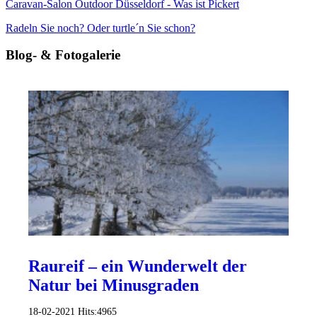
Caravan-Salon Outdoor Düsseldorf - Was ist Pickert
Radeln Sie noch? Oder turtle´n Sie schon?
Blog- & Fotogalerie
Raureif – ein Wunderwelt der
Natur bei Minusgraden
18-02-2021
Hits:
4965