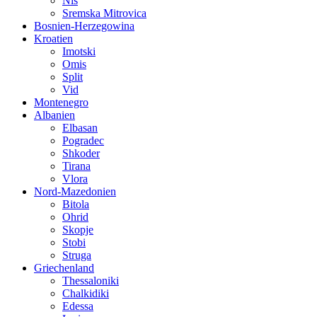
Nis
Sremska Mitrovica
Bosnien-Herzegowina
Kroatien
Imotski
Omis
Split
Vid
Montenegro
Albanien
Elbasan
Pogradec
Shkoder
Tirana
Vlora
Nord-Mazedonien
Bitola
Ohrid
Skopje
Stobi
Struga
Griechenland
Thessaloniki
Chalkidiki
Edessa