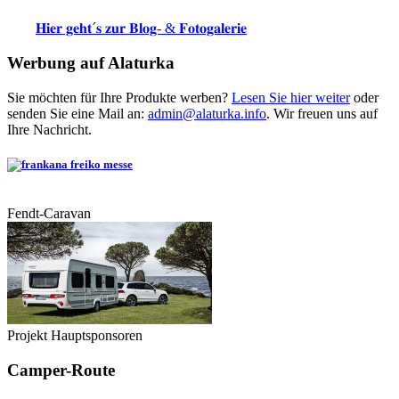
𝐇𝐢𝐞𝐫 𝐠𝐞𝐡𝐭´𝐬 𝐳𝐮𝐫 𝐁𝐥𝐨𝐠- & 𝐅𝐨𝐭𝐨𝐠𝐚𝐥𝐞𝐫𝐢𝐞
Werbung auf Alaturka
Sie möchten für Ihre Produkte werben?
Lesen Sie hier weiter
oder
senden Sie eine Mail an:
admin@alaturka.info
. Wir freuen uns auf
Ihre Nachricht.
Fendt-Caravan
Projekt Hauptsponsoren
Camper-Route