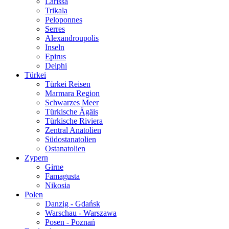
Larissa
Trikala
Peloponnes
Serres
Alexandroupolis
Inseln
Epirus
Delphi
Türkei
Türkei Reisen
Marmara Region
Schwarzes Meer
Türkische Ägäis
Türkische Riviera
Zentral Anatolien
Südostanatolien
Ostanatolien
Zypern
Girne
Famagusta
Nikosia
Polen
Danzig - Gdańsk
Warschau - Warszawa
Posen - Poznań