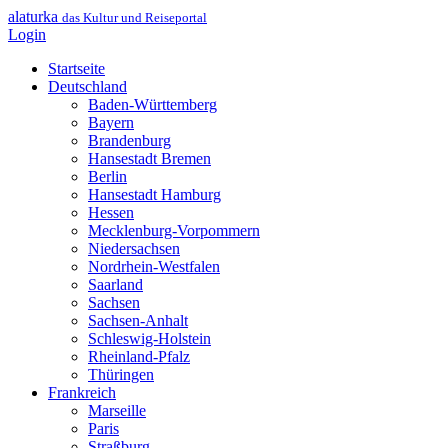
alaturka
das Kultur und Reiseportal
Login
Startseite
Deutschland
Baden-Württemberg
Bayern
Brandenburg
Hansestadt Bremen
Berlin
Hansestadt Hamburg
Hessen
Mecklenburg-Vorpommern
Niedersachsen
Nordrhein-Westfalen
Saarland
Sachsen
Sachsen-Anhalt
Schleswig-Holstein
Rheinland-Pfalz
Thüringen
Frankreich
Marseille
Paris
Straßburg