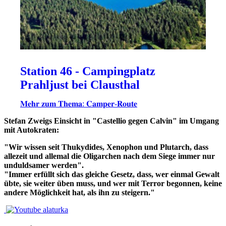
Station 46 - Campingplatz
Prahljust bei Clausthal
𝐌𝐞𝐡𝐫 𝐳𝐮𝐦 𝐓𝐡𝐞𝐦𝐚: 𝐂𝐚𝐦𝐩𝐞𝐫-𝐑𝐨𝐮𝐭𝐞
Stefan Zweigs Einsicht in "Castellio gegen Calvin" im Umgang
mit Autokraten:
"Wir wissen seit Thukydides, Xenophon und Plutarch, dass
allezeit und allemal die Oligarchen nach dem Siege immer nur
unduldsamer werden".
"Immer erfüllt sich das gleiche Gesetz, dass, wer einmal Gewalt
übte, sie weiter üben muss, und wer mit Terror begonnen, keine
andere Möglichkeit hat, als ihn zu steigern."