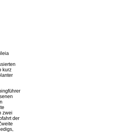
leia
sierten
o kurz
lanter
pingführer
ssenen
n
te
h zwei
bfahrt der
Zweite
edigs,