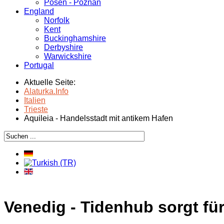
Posen - Poznań
England
Norfolk
Kent
Buckinghamshire
Derbyshire
Warwickshire
Portugal
Aktuelle Seite:
Alaturka.Info
Italien
Trieste
Aquileia - Handelsstadt mit antikem Hafen
Venedig - Tidenhub sorgt fü