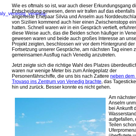
Wie es oftmals so ist, war auch dieser Erkundungsgang di
Entscheidung gewesen, denn wir trafen auf das ebenfalls
angereiste Ehepaar Silvia und Anselm aus Norddeutschla
von Sizilien kommend auch hier einen Zwischenstopp ein
hatten. Schnell waren wir in ein Gespräch vertieft, erfuhre
diese Weise auch, das die Beiden schon häufiger in Vene
gewesen waren und beide auch großes Interesse an uns
Projekt zeigten, beschlossen wir vor dem Hintergrund der
Fortsetzung unserer Gespräche, am nächsten Tag einen 
gemeinsamen Ausflug nach Venedig anzutreten.
Jetzt zeigte sich die richtige Wahl des Platzes überdeutli
waren nur wenige Meter bis zum Anlegeplatz der
Personenfährschiffe, die uns bis nach Zattere
neben dem 
Trovaso ins Zentrum von Venedig brachte
, das Tagesticke
hin und zurück. Besser konnte es nicht gehen.
Am nächsten
Anselm unmi
bei Ankunft 
Wasserstan
aufgefallen, 
Teilen schon
Uferpromen
überflutete 