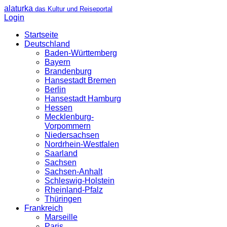
alaturka
das Kultur und Reiseportal
Login
Startseite
Deutschland
Baden-Württemberg
Bayern
Brandenburg
Hansestadt Bremen
Berlin
Hansestadt Hamburg
Hessen
Mecklenburg-
Vorpommern
Niedersachsen
Nordrhein-Westfalen
Saarland
Sachsen
Sachsen-Anhalt
Schleswig-Holstein
Rheinland-Pfalz
Thüringen
Frankreich
Marseille
Paris