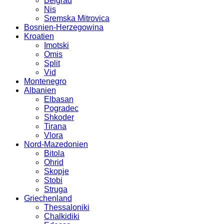
Belgrad
Nis
Sremska Mitrovica
Bosnien-Herzegowina
Kroatien
Imotski
Omis
Split
Vid
Montenegro
Albanien
Elbasan
Pogradec
Shkoder
Tirana
Vlora
Nord-Mazedonien
Bitola
Ohrid
Skopje
Stobi
Struga
Griechenland
Thessaloniki
Chalkidiki