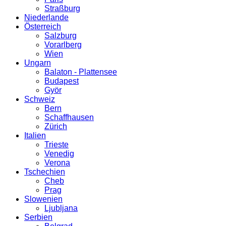
Straßburg
Niederlande
Österreich
Salzburg
Vorarlberg
Wien
Ungarn
Balaton - Plattensee
Budapest
Györ
Schweiz
Bern
Schaffhausen
Zürich
Italien
Trieste
Venedig
Verona
Tschechien
Cheb
Prag
Slowenien
Ljubljana
Serbien