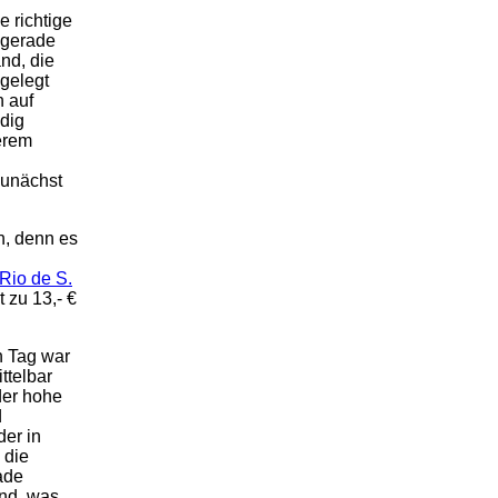
e richtige
 gerade
nd, die
gelegt
n auf
dig
erem
zunächst
ch, denn es
Rio de S.
t zu 13,- €
 Tag war
ttelbar
der hohe
d
der in
 die
ade
und, was