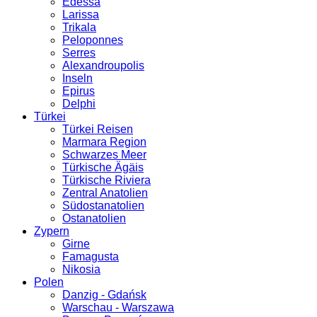
Edessa
Larissa
Trikala
Peloponnes
Serres
Alexandroupolis
Inseln
Epirus
Delphi
Türkei
Türkei Reisen
Marmara Region
Schwarzes Meer
Türkische Ägäis
Türkische Riviera
Zentral Anatolien
Südostanatolien
Ostanatolien
Zypern
Girne
Famagusta
Nikosia
Polen
Danzig - Gdańsk
Warschau - Warszawa