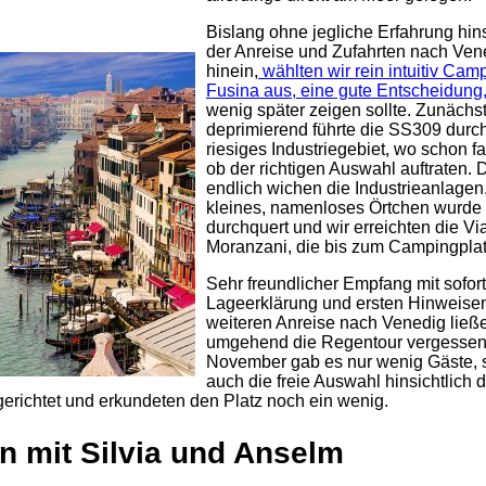
Bislang ohne jegliche Erfahrung hins
der Anreise und Zufahrten nach Ven
hinein,
wählten wir rein intuitiv Cam
Fusina aus, eine gute Entscheidung
wenig später zeigen sollte. Zunächs
deprimierend führte die SS309 durch
riesiges Industriegebiet, wo schon fa
ob der richtigen Auswahl auftraten.
endlich wichen die Industrieanlagen,
kleines, namenloses Örtchen wurde
durchquert und wir erreichten die Vi
Moranzani, die bis zum Campingplatz
Sehr freundlicher Empfang mit sofort
Lageerklärung und ersten Hinweisen
weiteren Anreise nach Venedig ließ
umgehend die Regentour vergessen, 
November gab es nur wenig Gäste, 
auch die freie Auswahl hinsichtlich 
gerichtet und erkundeten den Platz noch ein wenig.
 mit Silvia und Anselm