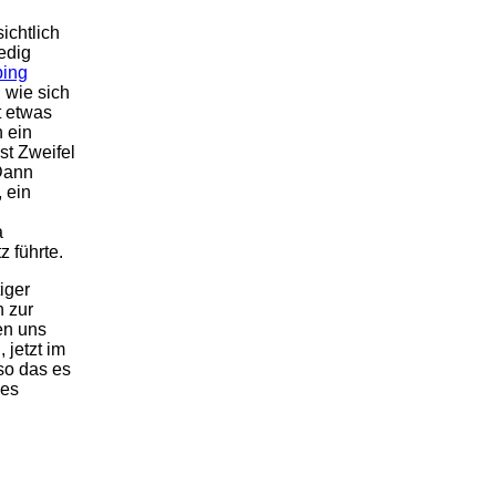
ichtlich
edig
ping
,
wie sich
t etwas
 ein
st Zweifel
 Dann
 ein
a
 führte.
iger
 zur
en uns
jetzt im
so das es
des