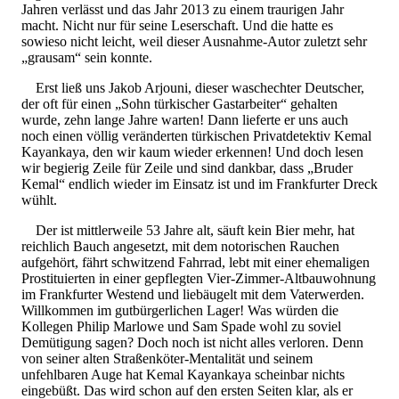
Jahren verlässt und das Jahr 2013 zu einem traurigen Jahr
macht. Nicht nur für seine Leserschaft. Und die hatte es
sowieso nicht leicht, weil dieser Ausnahme-Autor zuletzt sehr
„grausam“ sein konnte.
Erst ließ uns Jakob Arjouni, dieser waschechter Deutscher,
der oft für einen „Sohn türkischer Gastarbeiter“ gehalten
wurde, zehn lange Jahre warten! Dann lieferte er uns auch
noch einen völlig veränderten türkischen Privatdetektiv Kemal
Kayankaya, den wir kaum wieder erkennen! Und doch lesen
wir begierig Zeile für Zeile und sind dankbar, dass „Bruder
Kemal“ endlich wieder im Einsatz ist und im Frankfurter Dreck
wühlt.
Der ist mittlerweile 53 Jahre alt, säuft kein Bier mehr, hat
reichlich Bauch angesetzt, mit dem notorischen Rauchen
aufgehört, fährt schwitzend Fahrrad, lebt mit einer ehemaligen
Prostituierten in einer gepflegten Vier-Zimmer-Altbauwohnung
im Frankfurter Westend und liebäugelt mit dem Vaterwerden.
Willkommen im gutbürgerlichen Lager! Was würden die
Kollegen Philip Marlowe und Sam Spade wohl zu soviel
Demütigung sagen? Doch noch ist nicht alles verloren. Denn
von seiner alten Straßenköter-Mentalität und seinem
unfehlbaren Auge hat Kemal Kayankaya scheinbar nichts
eingebüßt. Das wird schon auf den ersten Seiten klar, als er