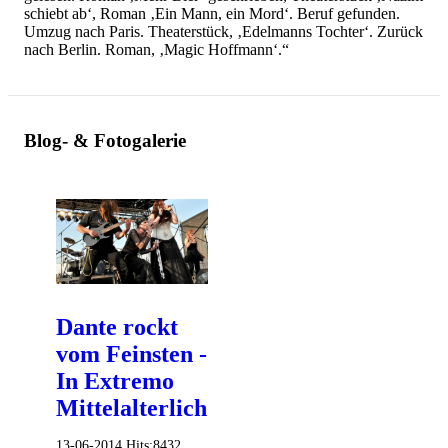
schiebt ab‘, Roman ‚Ein Mann, ein Mord‘. Beruf gefunden.
Umzug nach Paris. Theaterstück, ‚Edelmanns Tochter‘. Zurück
nach Berlin. Roman, ‚Magic Hoffmann‘.“
Blog- & Fotogalerie
Dante rockt
vom Feinsten -
In Extremo
Mittelalterlich!
13-06-2014
Hits:
8432