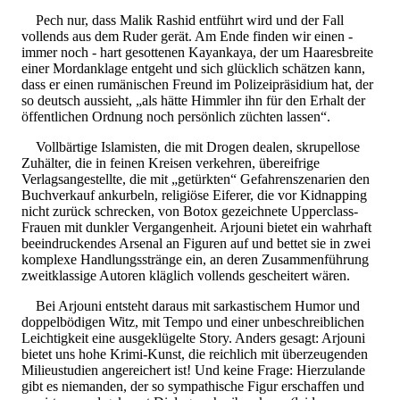
Pech nur, dass Malik Rashid entführt wird und der Fall
vollends aus dem Ruder gerät. Am Ende finden wir einen -
immer noch - hart gesottenen Kayankaya, der um Haaresbreite
einer Mordanklage entgeht und sich glücklich schätzen kann,
dass er einen rumänischen Freund im Polizeipräsidium hat, der
so deutsch aussieht, „als hätte Himmler ihn für den Erhalt der
öffentlichen Ordnung noch persönlich züchten lassen“.
Vollbärtige Islamisten, die mit Drogen dealen, skrupellose
Zuhälter, die in feinen Kreisen verkehren, übereifrige
Verlagsangestellte, die mit „getürkten“ Gefahrenszenarien den
Buchverkauf ankurbeln, religiöse Eiferer, die vor Kidnapping
nicht zurück schrecken, von Botox gezeichnete Upperclass-
Frauen mit dunkler Vergangenheit. Arjouni bietet ein wahrhaft
beeindruckendes Arsenal an Figuren auf und bettet sie in zwei
komplexe Handlungsstränge ein, an deren Zusammenführung
zweitklassige Autoren kläglich vollends gescheitert wären.
Bei Arjouni entsteht daraus mit sarkastischem Humor und
doppelbödigen Witz, mit Tempo und einer unbeschreiblichen
Leichtigkeit eine ausgeklügelte Story. Anders gesagt: Arjouni
bietet uns hohe Krimi-Kunst, die reichlich mit überzeugenden
Milieustudien angereichert ist! Und keine Frage: Hierzulande
gibt es niemanden, der so sympathische Figur erschaffen und