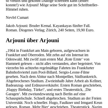
so virtuos und gekonnt Dialoge schreiben kann (leider:
konnte!) wie Arjouni! Möge seine Seele gut im Schriftsteller-
Himmel ruhen.
Nevfel Cumart
Jakob Arjouni: Bruder Kemal. Kayankayas fünfter Fall.
Roman. Diogenes Verlag; Zürich, 240 Seiten, 19,90 Euro.
Arjouni über Arjouni
„1964 in Frankfurt am Main geboren, aufgewachsen in
Frankfurt und Oberroden. Mit zehn auf ein Internat im
Odenwald. Mit zwölf zum ersten Mal ‚Rote Ernte‘ von
Hammett gelesen – nicht alles verstanden, aber begeistert. Von
vierzehn bis achtzehn regelmäßige Fahrten ins Frankfurter
Bahnhofsviertel zum Pool-Billard. Sergio-Leone-Filme
gesehen. Nach dem Abitur nach Montpellier, Südfrankreich.
Abgebrochenes Studium. Zweieinhalb Jahre Arbeit als Kellner,
Badeanzug- und Erdnussverkäufer. Ersten Roman geschrieben,
‚Happy Birthday, Türke!‘, und erstes Theaterstück, ‚Die
Garagen‘. Mit zweiundzwanzig nach Berlin auf eine
Schauspielschule. Schnell abgebrochen. Studium an der Freien
Universität. Noch schneller. Hugo, Faulkner und Irmgard Keun
gelesen. Roman ‚Mehr Bier‘ geschrieben, Theaterstück ‚Nazim