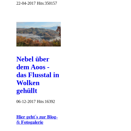
22-04-2017
Hits:
350157
Nebel über
dem Aoos -
das Flusstal in
Wolken
gehüllt
06-12-2017
Hits:
16392
𝐇𝐢𝐞𝐫 𝐠𝐞𝐡𝐭´𝐬 𝐳𝐮𝐫 𝐁𝐥𝐨𝐠-
& 𝐅𝐨𝐭𝐨𝐠𝐚𝐥𝐞𝐫𝐢𝐞