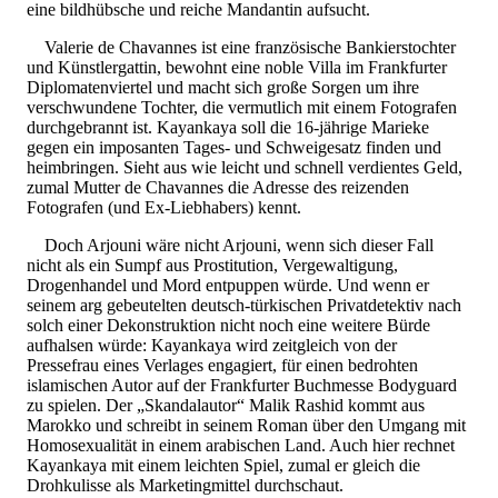
eine bildhübsche und reiche Mandantin aufsucht.
Valerie de Chavannes ist eine französische Bankierstochter
und Künstlergattin, bewohnt eine noble Villa im Frankfurter
Diplomatenviertel und macht sich große Sorgen um ihre
verschwundene Tochter, die vermutlich mit einem Fotografen
durchgebrannt ist. Kayankaya soll die 16-jährige Marieke
gegen ein imposanten Tages- und Schweigesatz finden und
heimbringen. Sieht aus wie leicht und schnell verdientes Geld,
zumal Mutter de Chavannes die Adresse des reizenden
Fotografen (und Ex-Liebhabers) kennt.
Doch Arjouni wäre nicht Arjouni, wenn sich dieser Fall
nicht als ein Sumpf aus Prostitution, Vergewaltigung,
Drogenhandel und Mord entpuppen würde. Und wenn er
seinem arg gebeutelten deutsch-türkischen Privatdetektiv nach
solch einer Dekonstruktion nicht noch eine weitere Bürde
aufhalsen würde: Kayankaya wird zeitgleich von der
Pressefrau eines Verlages engagiert, für einen bedrohten
islamischen Autor auf der Frankfurter Buchmesse Bodyguard
zu spielen. Der „Skandalautor“ Malik Rashid kommt aus
Marokko und schreibt in seinem Roman über den Umgang mit
Homosexualität in einem arabischen Land. Auch hier rechnet
Kayankaya mit einem leichten Spiel, zumal er gleich die
Drohkulisse als Marketingmittel durchschaut.