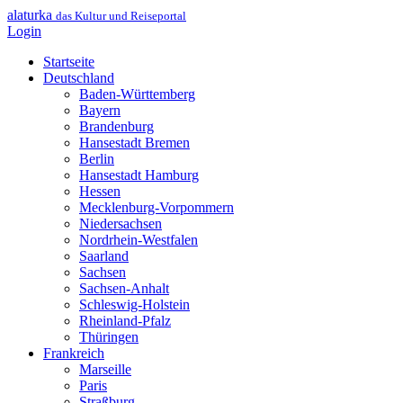
alaturka
das Kultur und Reiseportal
Login
Startseite
Deutschland
Baden-Württemberg
Bayern
Brandenburg
Hansestadt Bremen
Berlin
Hansestadt Hamburg
Hessen
Mecklenburg-Vorpommern
Niedersachsen
Nordrhein-Westfalen
Saarland
Sachsen
Sachsen-Anhalt
Schleswig-Holstein
Rheinland-Pfalz
Thüringen
Frankreich
Marseille
Paris
Straßburg