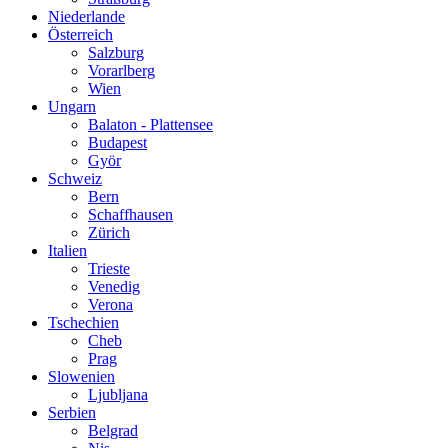
Niederlande
Österreich
Salzburg
Vorarlberg
Wien
Ungarn
Balaton - Plattensee
Budapest
Györ
Schweiz
Bern
Schaffhausen
Zürich
Italien
Trieste
Venedig
Verona
Tschechien
Cheb
Prag
Slowenien
Ljubljana
Serbien
Belgrad