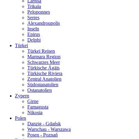
Larissa
Trikala
Peloponnes
Serres
Alexandroupolis
Inseln
Epirus
Delphi
Türkei
Türkei Reisen
Marmara Region
Schwarzes Meer
Türkische Ägäis
Türkische Riviera
Zentral Anatolien
Südostanatolien
Ostanatolien
Zypern
Girne
Famagusta
Nikosia
Polen
Danzig - Gdańsk
Warschau - Warszawa
Posen - Poznań