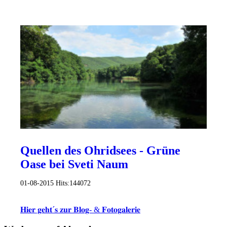
Quellen des Ohridsees - Grüne
Oase bei Sveti Naum
01-08-2015
Hits:
144072
𝐇𝐢𝐞𝐫 𝐠𝐞𝐡𝐭´𝐬 𝐳𝐮𝐫 𝐁𝐥𝐨𝐠- & 𝐅𝐨𝐭𝐨𝐠𝐚𝐥𝐞𝐫𝐢𝐞