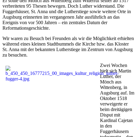
Er sollte den Mönch aus Wittenberg zum Widerruf seiner ab 1517
verbreiteten 95 Thesen bewegen. Doch Luther widerstand. Die
Fuggerhäuser, St. Anna und die Lutherstiege sowie weitere Orte in
Augsburg erinnerten im vergangenen Jahr ausführlich an das
Ereignis von vor 500 Jahren – ein zentrales Datum der
Reformationsgeschichte.
Wir waren zu Besuch bei Freunden als wir die Möglichkeit erhielten
während eines kleinen Stadtbummels die Kirche bzw. das Kloster
St. Anna mit der bekannten Lutherstiege im Zentrum von Augsburg
zu besuchen.
Zwei Wochen
hielt sich Martin
Luther, der
Mönch aus
Wittenberg, in
Augsburg auf. Im
Oktober 1518
verweigerte er
beim dreitägigen
Disput mit
Kardinal Cajetan
in den
Fuggerhäusern
todesmutig – den