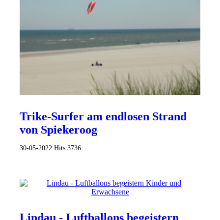
Trike-Surfer am endlosen Strand
von Spiekeroog
30-05-2022
Hits:
3736
Lindau - Luftballons begeistern