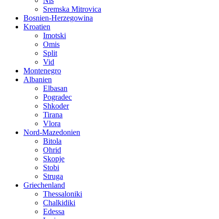
Nis
Sremska Mitrovica
Bosnien-Herzegowina
Kroatien
Imotski
Omis
Split
Vid
Montenegro
Albanien
Elbasan
Pogradec
Shkoder
Tirana
Vlora
Nord-Mazedonien
Bitola
Ohrid
Skopje
Stobi
Struga
Griechenland
Thessaloniki
Chalkidiki
Edessa