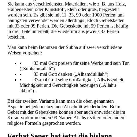
Sie kann aus verschiedensten Materialien, wie z. B. aus Holz,
Halbedelstein oder Kunststoff, klein oder groß, hergestellt
worden sein. Es gibt sie mit 11, 33, 99 oder 1000 Perlen; am
häufigsten verwendet werden allerdings jedoch Gebetsketten
mit 33 oder 99 Perlen. Die Gebetskette mit 99 Perlen ist häufig
in drei Teile unterteilt, die wiederum aus jeweils 33 Perlen
bestehen.
Man kann beim Benutzen der Subha auf zwei verschiedene
Weisen vorgehen:
• 33-mal Gott preisen für seine Werke und sein Tun
(„Subhann-allah“)
• 33-mal Gott danken („Alhamdulillah“)
• 33-mal Gott seine Großartigkeit, Allwissenheit,
Mächtigkeit und Gerechtigkeit bezeugen („Allahu-
akbar“).
Bei der zweiten Variante kann man die oben genannten
Aspekte bei jedem einzelnen Abschnitt wiederholen. Beim
Gebet mit der Gebetskette können aber auch entweder die im
Koran vorkommenden 99 Namen Allahs rezitiert oder andere
religiöse Formeln gesprochen werden.
Ferhat Sener hat jetzt die bislang