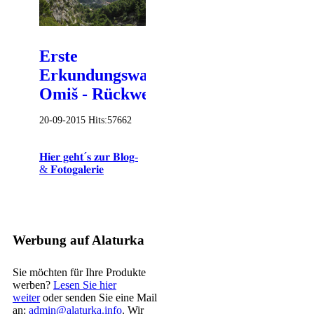
Erste
Erkundungswanderung
Omiš - Rückweg
20-09-2015
Hits:
57662
𝐇𝐢𝐞𝐫 𝐠𝐞𝐡𝐭´𝐬 𝐳𝐮𝐫 𝐁𝐥𝐨𝐠-
& 𝐅𝐨𝐭𝐨𝐠𝐚𝐥𝐞𝐫𝐢𝐞
Werbung auf Alaturka
Sie möchten für Ihre Produkte
werben?
Lesen Sie hier
weiter
oder senden Sie eine Mail
an:
admin@alaturka.info
. Wir