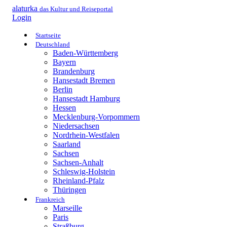
alaturka
das Kultur und Reiseportal
Login
Startseite
Deutschland
Baden-Württemberg
Bayern
Brandenburg
Hansestadt Bremen
Berlin
Hansestadt Hamburg
Hessen
Mecklenburg-Vorpommern
Niedersachsen
Nordrhein-Westfalen
Saarland
Sachsen
Sachsen-Anhalt
Schleswig-Holstein
Rheinland-Pfalz
Thüringen
Frankreich
Marseille
Paris
Straßburg