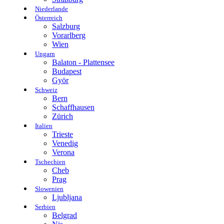
Niederlande
Österreich
Salzburg
Vorarlberg
Wien
Ungarn
Balaton - Plattensee
Budapest
Györ
Schweiz
Bern
Schaffhausen
Zürich
Italien
Trieste
Venedig
Verona
Tschechien
Cheb
Prag
Slowenien
Ljubljana
Serbien
Belgrad