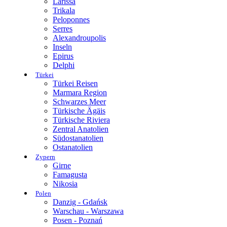
Larissa
Trikala
Peloponnes
Serres
Alexandroupolis
Inseln
Epirus
Delphi
Türkei
Türkei Reisen
Marmara Region
Schwarzes Meer
Türkische Ägäis
Türkische Riviera
Zentral Anatolien
Südostanatolien
Ostanatolien
Zypern
Girne
Famagusta
Nikosia
Polen
Danzig - Gdańsk
Warschau - Warszawa
Posen - Poznań