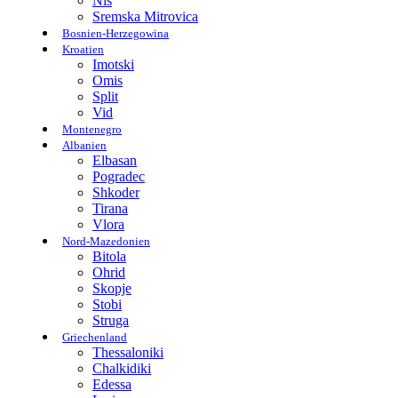
Nis
Sremska Mitrovica
Bosnien-Herzegowina
Kroatien
Imotski
Omis
Split
Vid
Montenegro
Albanien
Elbasan
Pogradec
Shkoder
Tirana
Vlora
Nord-Mazedonien
Bitola
Ohrid
Skopje
Stobi
Struga
Griechenland
Thessaloniki
Chalkidiki
Edessa