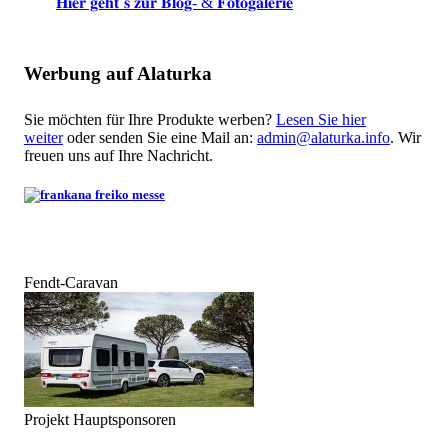
𝐇𝐢𝐞𝐫 𝐠𝐞𝐡𝐭´𝐬 𝐳𝐮𝐫 𝐁𝐥𝐨𝐠- & 𝐅𝐨𝐭𝐨𝐠𝐚𝐥𝐞𝐫𝐢𝐞
Werbung auf Alaturka
Sie möchten für Ihre Produkte werben?
Lesen Sie hier
weiter
oder senden Sie eine Mail an:
admin@alaturka.info
. Wir
freuen uns auf Ihre Nachricht.
Fendt-Caravan
Projekt Hauptsponsoren