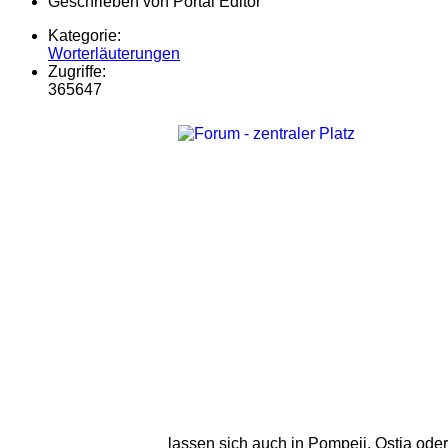
Geschrieben von
Portal Editor
Kategorie:
Worterläuterungen
Zugriffe:
365647
lassen sich auch in Pompeji, Ostia oder