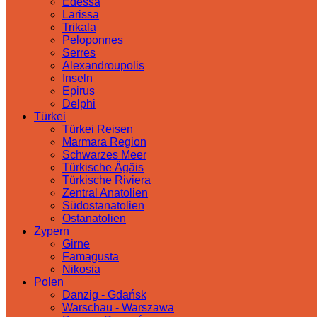
Edessa
Larissa
Trikala
Peloponnes
Serres
Alexandroupolis
Inseln
Epirus
Delphi
Türkei
Türkei Reisen
Marmara Region
Schwarzes Meer
Türkische Ägäis
Türkische Riviera
Zentral Anatolien
Südostanatolien
Ostanatolien
Zypern
Girne
Famagusta
Nikosia
Polen
Danzig - Gdańsk
Warschau - Warszawa