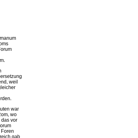
Romanum
Roms
 Forum
m.
m
bersetzung
end, weil
leicher
urden.
uten war
Rom, wo
 das vor
Forum
r Foren
kreich gab