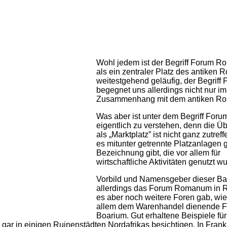
Wohl jedem ist der Begriff Forum 
als ein zentraler Platz des antiken 
weitestgehend geläufig, der Begriff
begegnet uns allerdings nicht nur im
Zusammenhang mit dem antiken Ro
Was aber ist unter dem Begriff Foru
eigentlich zu verstehen, denn die Ü
als „Marktplatz” ist nicht ganz zutreff
es mitunter getrennte Platzanlagen g
Bezeichnung gibt, die vor allem für
wirtschaftliche Aktivitäten genutzt w
Vorbild und Namensgeber dieser Ba
allerdings das Forum Romanum in 
es aber noch weitere Foren gab, wie
allem dem Warenhandel dienende 
Boarium. Gut erhaltene Beispiele fü
 gar in einigen Ruinenstädten Nordafrikas besichtigen. In Fran