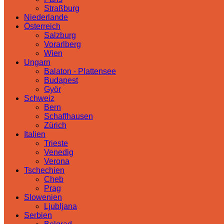
Straßburg
Niederlande
Österreich
Salzburg
Vorarlberg
Wien
Ungarn
Balaton - Plattensee
Budapest
Györ
Schweiz
Bern
Schaffhausen
Zürich
Italien
Trieste
Venedig
Verona
Tschechien
Cheb
Prag
Slowenien
Ljubljana
Serbien