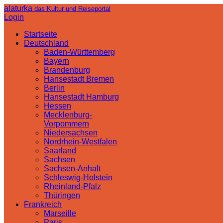
alaturka
das Kultur und Reiseportal
Login
Startseite
Deutschland
Baden-Württemberg
Bayern
Brandenburg
Hansestadt Bremen
Berlin
Hansestadt Hamburg
Hessen
Mecklenburg-
Vorpommern
Niedersachsen
Nordrhein-Westfalen
Saarland
Sachsen
Sachsen-Anhalt
Schleswig-Holstein
Rheinland-Pfalz
Thüringen
Frankreich
Marseille
Paris