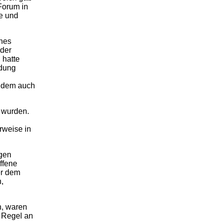
Forum in
he und
ines
oder
 hatte
ldung
an dem auch
n wurden.
rweise in
ngen
ffene
er dem
n,
n, waren
r Regel an