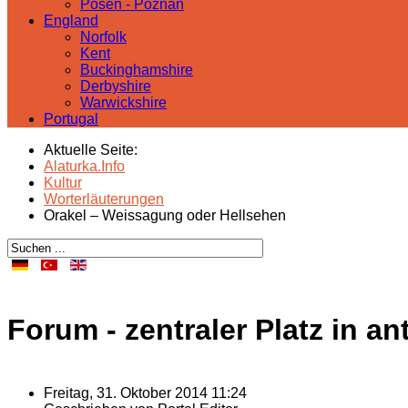
Posen - Poznań
England
Norfolk
Kent
Buckinghamshire
Derbyshire
Warwickshire
Portugal
Aktuelle Seite:
Alaturka.Info
Kultur
Worterläuterungen
Orakel – Weissagung oder Hellsehen
Forum - zentraler Platz in a
Freitag, 31. Oktober 2014 11:24