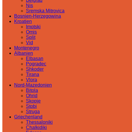
Belgrad
Nis
Sremska Mitrovica
Bosnien-Herzegowina
Kroatien
Imotski
Omis
Split
Vid
Montenegro
Albanien
Elbasan
Pogradec
Shkoder
Tirana
Vlora
Nord-Mazedonien
Bitola
Ohrid
Skopje
Stobi
Struga
Griechenland
Thessaloniki
Chalkidiki