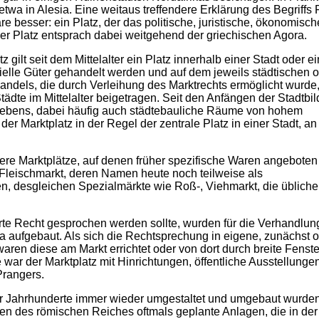
twa in Alesia. Eine weitaus treffendere Erklärung des Begriffs 
 besser: ein Platz, der das politische, juristische, ökonomisc
eser Platz entsprach dabei weitgehend der griechischen Agora.
 gilt seit dem Mittelalter ein Platz innerhalb einer Stadt oder e
ielle Güter gehandelt werden und auf dem jeweils städtischen 
andels, die durch Verleihung des Marktrechts ermöglicht wurde,
dte im Mittelalter beigetragen. Seit den Anfängen der Stadtbi
 Lebens, dabei häufig auch städtebauliche Räume von hohem
der Marktplatz in der Regel der zentrale Platz in einer Stadt, 
hrere Marktplätze, auf denen früher spezifische Waren angebote
 Fleischmarkt, deren Namen heute noch teilweise als
 desgleichen Spezialmärkte wie Roß-, Viehmarkt, die übliche
te Recht gesprochen werden sollte, wurden für die Verhandlu
a aufgebaut. Als sich die Rechtsprechung in eigene, zunächst o
aren diese am Markt errichtet oder von dort durch breite Fenst
te war der Marktplatz mit Hinrichtungen, öffentliche Ausstellunge
rangers.
r Jahrhunderte immer wieder umgestaltet und umgebaut wurde
en des römischen Reiches oftmals geplante Anlagen, die in de