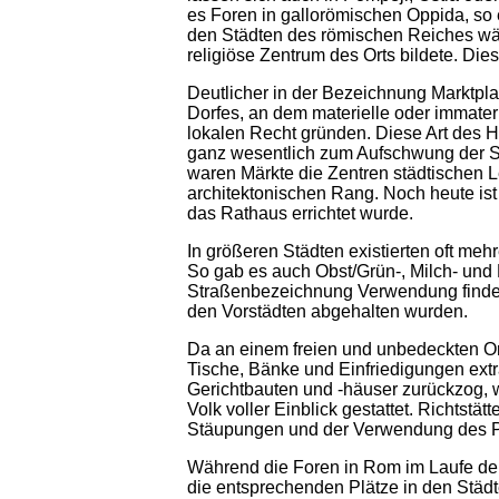
es Foren in gallorömischen Oppida, so e
den Städten des römischen Reiches wäre
religiöse Zentrum des Orts bildete. Di
Deutlicher in der Bezeichnung Marktplatz
Dorfes, an dem materielle oder immater
lokalen Recht gründen. Diese Art des H
ganz wesentlich zum Aufschwung der Stä
waren Märkte die Zentren städtischen
architektonischen Rang. Noch heute ist 
das Rathaus errichtet wurde.
In größeren Städten existierten oft me
So gab es auch Obst/Grün-, Milch- und
Straßenbezeichnung Verwendung finden,
den Vorstädten abgehalten wurden.
Da an einem freien und unbedeckten Or
Tische, Bänke und Einfriedigungen extr
Gerichtbauten und -häuser zurückzog, w
Volk voller Einblick gestattet. Richtstät
Stäupungen und der Verwendung des P
Während die Foren in Rom im Laufe de
die entsprechenden Plätze in den Städt