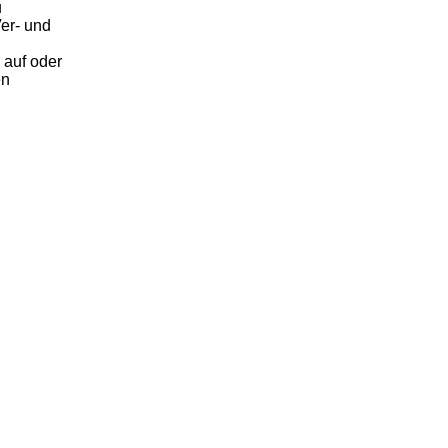
u
er- und
 auf oder
en