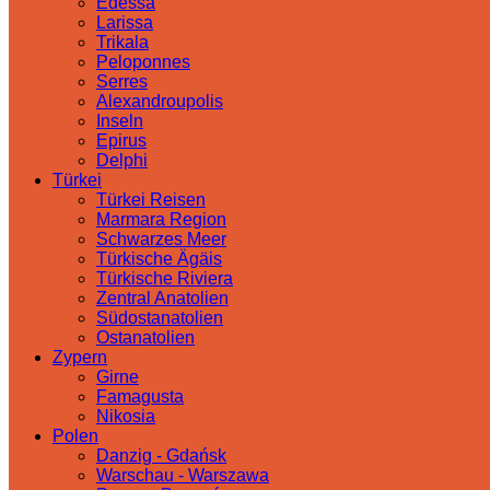
Edessa
Larissa
Trikala
Peloponnes
Serres
Alexandroupolis
Inseln
Epirus
Delphi
Türkei
Türkei Reisen
Marmara Region
Schwarzes Meer
Türkische Ägäis
Türkische Riviera
Zentral Anatolien
Südostanatolien
Ostanatolien
Zypern
Girne
Famagusta
Nikosia
Polen
Danzig - Gdańsk
Warschau - Warszawa