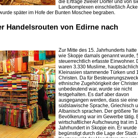
die Erträge zweier Dörfer und von s
Landkomplexen einschließlich Äcke
 wurde später im Hofe der Bunten Moschee begraben.
er Handelsrouten von Edirne nach
Zur Mitte des 15. Jahrhunderts hatte
wie Skopje damals genannt wurde, 
steuerrechtlich erfasste Einwohner.
waren 3.330 Muslime, hauptsächlic
Kleinasien stammende Türken und 
Christen. Da für Besteuerungszweck
ethnische Zugehörigkeit der Christe
unbedeutend war, wurde sie nicht
festgehalten. Es darf aber davon
ausgegangen werden, dass sie eine
südslawische Sprache, Griechisch u
Albanisch sprachen. Der größere Tei
Bevölkerung war im Gewerbe tätig. 
wirtschaftlicher Aufschwung trat im 1
Jahrhundert in Skopje ein. Er wurde
begünstigt durch die Lage der Stadt