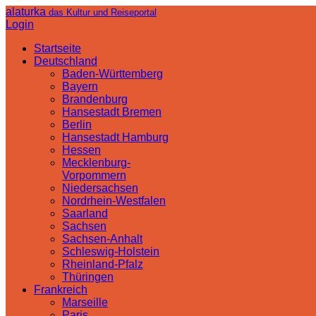
alaturka
das Kultur und Reiseportal
Login
Startseite
Deutschland
Baden-Württemberg
Bayern
Brandenburg
Hansestadt Bremen
Berlin
Hansestadt Hamburg
Hessen
Mecklenburg-
Vorpommern
Niedersachsen
Nordrhein-Westfalen
Saarland
Sachsen
Sachsen-Anhalt
Schleswig-Holstein
Rheinland-Pfalz
Thüringen
Frankreich
Marseille
Paris