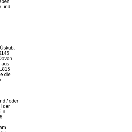
ieben
r und
 Üskub,
5145
 Davon
h aus
1.815
e die
n
nd / oder
l der
Ein
6.
 am