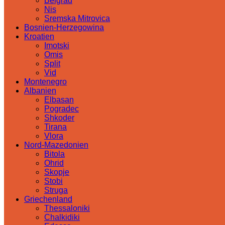
Belgrad
Nis
Sremska Mitrovica
Bosnien-Herzegowina
Kroatien
Imotski
Omis
Split
Vid
Montenegro
Albanien
Elbasan
Pogradec
Shkoder
Tirana
Vlora
Nord-Mazedonien
Bitola
Ohrid
Skopje
Stobi
Struga
Griechenland
Thessaloniki
Chalkidiki