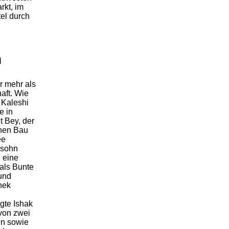
rkt, im
el durch
n
r mehr als
aft. Wie
 Kaleshi
e in
t Bey, der
chen Bau
ee
vsohn
n eine
als Bunte
und
hek
gte Ishak
 von zwei
n sowie