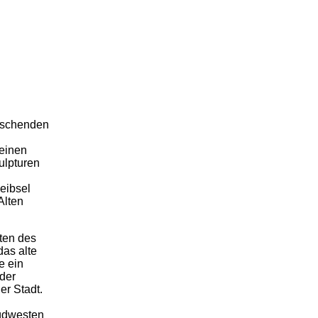
äuschenden
seinen
kulpturen
leibsel
Alten
dten des
as alte
e ein
 der
r Stadt.
üdwesten