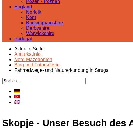
Posen - Poznań
England
Norfolk
Kent
Buckinghamshire
Derbyshire
Warwickshire
Portugal
Aktuelle Seite:
Alaturka.Info
Nord-Mazedonien
Blog und Fotogallerie
Fahrradwege- und Naturerkundung in Struga
Skopje - Unser Besuch des 