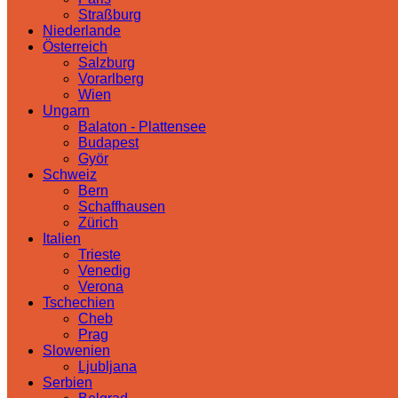
Straßburg
Niederlande
Österreich
Salzburg
Vorarlberg
Wien
Ungarn
Balaton - Plattensee
Budapest
Györ
Schweiz
Bern
Schaffhausen
Zürich
Italien
Trieste
Venedig
Verona
Tschechien
Cheb
Prag
Slowenien
Ljubljana
Serbien