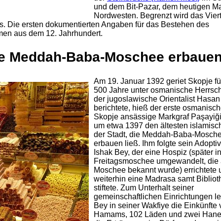
und dem Bit-Pazar, dem heutigen Ma
Nordwesten. Begrenzt wird das Viert
s. Die ersten dokumentierten Angaben für das Bestehen des
men aus dem 12. Jahrhundert.
die Meddah-Baba-Moschee erbaue
Am 19. Januar 1392 geriet Skopje fü
500 Jahre unter osmanische Herrsch
der jugoslawische Orientalist Hasan
berichtete, hieß der erste osmanisch
Skopje ansässige Markgraf Paşayiği
um etwa 1397 den ältesten islamis
der Stadt, die Meddah-Baba-Mosch
erbauen ließ. Ihm folgte sein Adopti
Ishak Bey, der eine Hospiz (später i
Freitagsmoschee umgewandelt, die 
Moschee bekannt wurde) errichtete 
weiterhin eine Madrasa samt Bibliot
stiftete. Zum Unterhalt seiner
gemeinschaftlichen Einrichtungen le
Bey in seiner Wakfiye die Einkünfte
Hamams, 102 Läden und zwei Hane