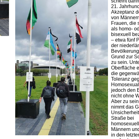
scheint dan
21. Jahrhund
Akzeptanz d
von Männer
Frauen, die 
als homo- o
bisexuell b
– etwa fünf 
der niederlä
Bevölkerung 
Grund zur S
zu sein. Unt
Oberfläche 
die gegenwä
Toleranz ge
Homosexuali
jedoch den E
nicht ohne 
Aber zu sein
nimmt das G
Unsicherheit
Straße bei
homosexuel
Männern un
in den letzt