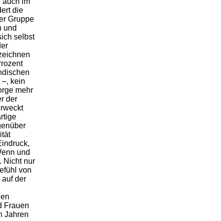
n auch im
ert die
er Gruppe
n und
sich selbst
der
ezeichnen
Prozent
ndischen
–, kein
orge mehr
er der
erweckt
rtige
genüber
tät
indruck,
Wenn und
. Nicht nur
efühl von
 auf der
len
d Frauen
en Jahren