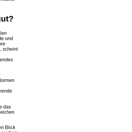
gut?
alen
de und
hre
 scheint
ebendes
r
 Normen
ehende
e das
leichen
en Blick