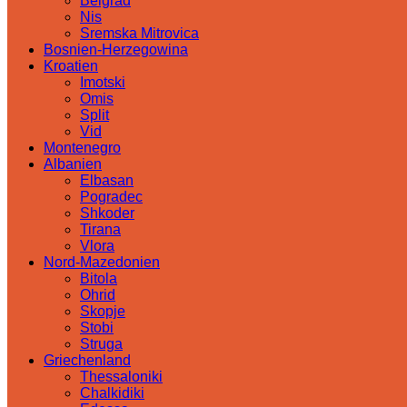
Belgrad
Nis
Sremska Mitrovica
Bosnien-Herzegowina
Kroatien
Imotski
Omis
Split
Vid
Montenegro
Albanien
Elbasan
Pogradec
Shkoder
Tirana
Vlora
Nord-Mazedonien
Bitola
Ohrid
Skopje
Stobi
Struga
Griechenland
Thessaloniki
Chalkidiki