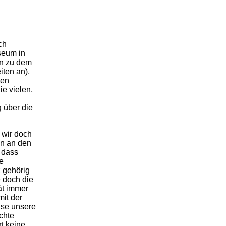
ch
seum in
n zu dem
iten an),
ten
e vielen,
g über die
 wir doch
n an den
 dass
se
 gehörig
 doch die
ät immer
mit der
ise unsere
chte
t keine