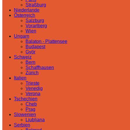
Straßburg
Niederlande
Österreich
Salzburg
Vorarlberg
Wien
Ungarn
Balaton - Plattensee
Budapest
Györ
Schweiz
Bern
Schaffhausen
Zürich
Italien
Trieste
Venedig
Verona
Tschechien
Cheb
Prag
Slowenien
Ljubljana
Serbien