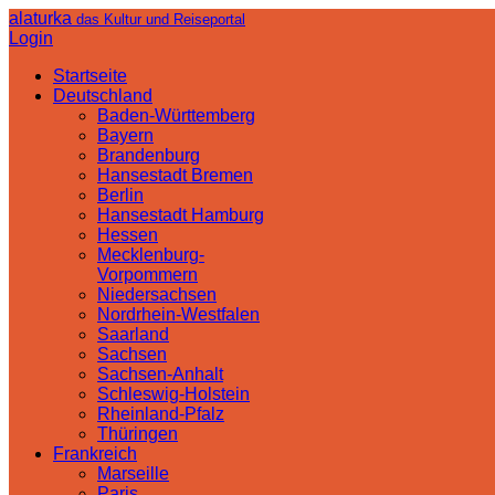
alaturka
das Kultur und Reiseportal
Login
Startseite
Deutschland
Baden-Württemberg
Bayern
Brandenburg
Hansestadt Bremen
Berlin
Hansestadt Hamburg
Hessen
Mecklenburg-
Vorpommern
Niedersachsen
Nordrhein-Westfalen
Saarland
Sachsen
Sachsen-Anhalt
Schleswig-Holstein
Rheinland-Pfalz
Thüringen
Frankreich
Marseille
Paris