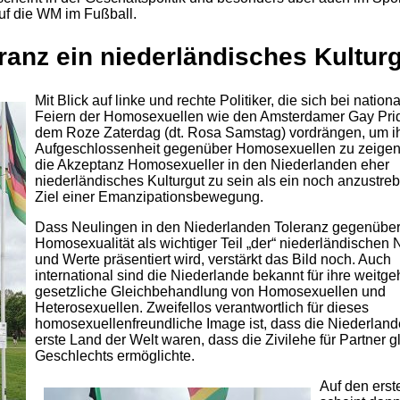
auf die WM im Fußball.
ranz ein niederländisches Kultur
Mit Blick auf linke und rechte Politiker, die sich bei nation
Feiern der Homosexuellen wie den Amsterdamer Gay Pri
dem Roze Zaterdag (dt. Rosa Samstag) vordrängen, um i
Aufgeschlossenheit gegenüber Homosexuellen zu zeigen,
die Akzeptanz Homosexueller in den Niederlanden eher
niederländisches Kulturgut zu sein als ein noch anzustr
Ziel einer Emanzipationsbewegung.
Dass Neulingen in den Niederlanden Toleranz gegenübe
Homosexualität als wichtiger Teil „der“ niederländischen
und Werte präsentiert wird, verstärkt das Bild noch. Auch
international sind die Niederlande bekannt für ihre weitg
gesetzliche Gleichbehandlung von Homosexuellen und
Heterosexuellen. Zweifellos verantwortlich für dieses
homosexuellenfreundliche Image ist, dass die Niederland
erste Land der Welt waren, dass die Zivilehe für Partner g
Geschlechts ermöglichte.
Auf den erst