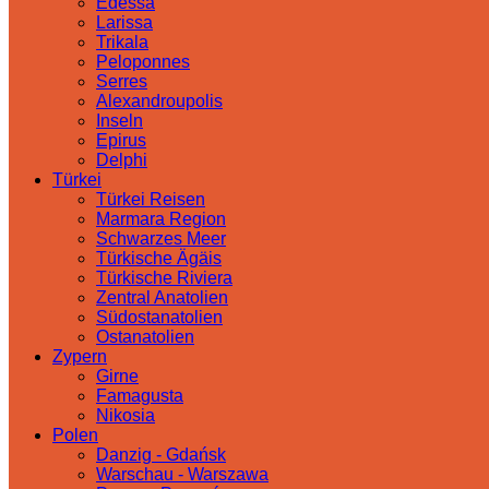
Edessa
Larissa
Trikala
Peloponnes
Serres
Alexandroupolis
Inseln
Epirus
Delphi
Türkei
Türkei Reisen
Marmara Region
Schwarzes Meer
Türkische Ägäis
Türkische Riviera
Zentral Anatolien
Südostanatolien
Ostanatolien
Zypern
Girne
Famagusta
Nikosia
Polen
Danzig - Gdańsk
Warschau - Warszawa