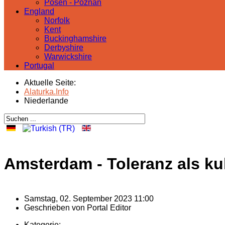
Posen - Poznań
England
Norfolk
Kent
Buckinghamshire
Derbyshire
Warwickshire
Portugal
Aktuelle Seite:
Alaturka.Info
Niederlande
Amsterdam - Toleranz als ku
Samstag, 02. September 2023 11:00
Geschrieben von
Portal Editor
Kategorie: