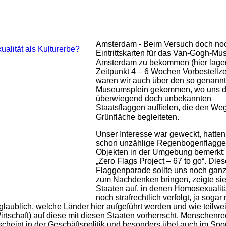
Amsterdam - Beim Versuch doch no
Eintrittskarten für das Van-Gogh-Mu
Amsterdam zu bekommen (hier lage
Zeitpunkt 4 – 6 Wochen Vorbestellze
waren wir auch über den so genann
Museumsplein gekommen, wo uns di
überwiegend doch unbekannten
Staatsflaggen auffielen, die den We
Grünfläche begleiteten.
Unser Interesse war geweckt, hatten
schon unzählige Regenbogenflagge
Objekten in der Umgebung bemerkt:
„Zero Flags Project – 67 to go“. Die
Flaggenparade sollte uns noch ganz
zum Nachdenken bringen, zeigte sie
Staaten auf, in denen Homosexualit
noch strafrechtlich verfolgt, ja sogar 
laublich, welche Länder hier aufgeführt werden und wie teilwe
irtschaft) auf diese mit diesen Staaten vorherrscht. Menschenre
cheint in der Geschäftspolitik und besonders übel auch im Spor