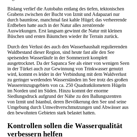
Bislang verlief die Autobahn entlang des tiefen, tektonischen
Grabens zwischen der Bucht von Izmit und Adapazari nur
durch baumlose, manchmal fast kahle Hügel; das verheerende
Erdbeben hatte auch in der Natur alles zerstörende
Auswirkungen. Erst langsam gewinnt die Natur mit kleinen
Büschen und ersten Bäumchen wieder ihr Terrain zurück.
Durch den Verlust des auch den Wasserhaushalt regulierenden
Waldbestand dieser Region, sind heute fast alle den See
speisenden Wasserläufe in der Sommerzeit komplett
ausgetrocknet. Da der Sapanca See als einer von wenigen Seen
in der Türkei auch zur Gewinnung von Trinkwasser genutzt
wird, kommt es leider in der Verbindung mit dem Waldverlust
zu geringer werdenden Wasserständen im See trotz des großen
Wassereinzugsgebiets von ca. 250 Quadratkilometern Hügeln
im Norden und im Süden. Hinzu kommt der enorme
Siedlungsdruck aufgrund der Nähe zu den Ballungszentren
von Izmit und Istanbul, deren Bevölkerung den See und seine
Umgebung durch Umweltverschmutzungen und Abwässer aus
den bewohnten Gebieten stark belastet hatten.
Kontrollen sollen die Wasserqualität
verbessern helfen