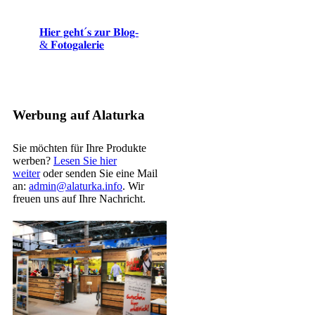
𝐇𝐢𝐞𝐫 𝐠𝐞𝐡𝐭´𝐬 𝐳𝐮𝐫 𝐁𝐥𝐨𝐠-
& 𝐅𝐨𝐭𝐨𝐠𝐚𝐥𝐞𝐫𝐢𝐞
Werbung auf Alaturka
Sie möchten für Ihre Produkte
werben?
Lesen Sie hier
weiter
oder senden Sie eine Mail
an:
admin@alaturka.info
. Wir
freuen uns auf Ihre Nachricht.