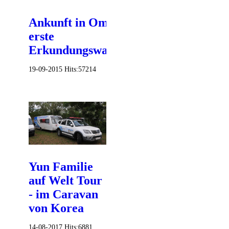
Ankunft in Omiš und
erste
Erkundungswanderung
19-09-2015
Hits:
57214
Yun Familie
auf Welt Tour
- im Caravan
von Korea
14-08-2017
Hits:
6881