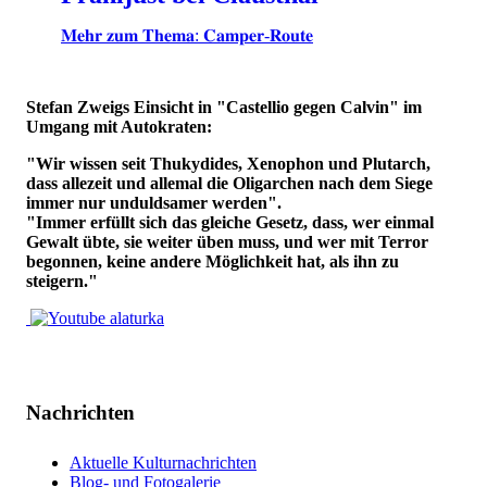
𝐌𝐞𝐡𝐫 𝐳𝐮𝐦 𝐓𝐡𝐞𝐦𝐚: 𝐂𝐚𝐦𝐩𝐞𝐫-𝐑𝐨𝐮𝐭𝐞
Stefan Zweigs Einsicht in "Castellio gegen Calvin" im
Umgang mit Autokraten:
"Wir wissen seit Thukydides, Xenophon und Plutarch,
dass allezeit und allemal die Oligarchen nach dem Siege
immer nur unduldsamer werden".
"Immer erfüllt sich das gleiche Gesetz, dass, wer einmal
Gewalt übte, sie weiter üben muss, und wer mit Terror
begonnen, keine andere Möglichkeit hat, als ihn zu
steigern."
Nachrichten
Aktuelle Kulturnachrichten
Blog- und Fotogalerie