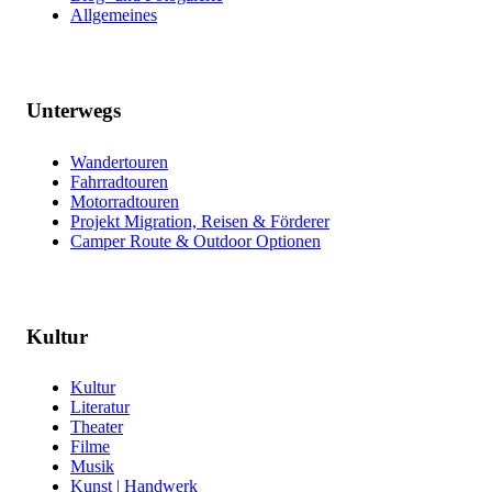
Allgemeines
Unterwegs
Wandertouren
Fahrradtouren
Motorradtouren
Projekt Migration, Reisen & Förderer
Camper Route & Outdoor Optionen
Kultur
Kultur
Literatur
Theater
Filme
Musik
Kunst | Handwerk