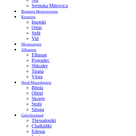
Nis
Sremska Mitrovica
Bosnien-Herzegowina
Kroatien
Imotski
Omis
Split
Vid
Montenegro
Albanien
Elbasan
Pogradec
Shkoder
Tirana
Vlora
Nord-Mazedonien
Bitola
Ohrid
Skopje
Stobi
Struga
Griechenland
Thessaloniki
Chalkidiki
Edessa