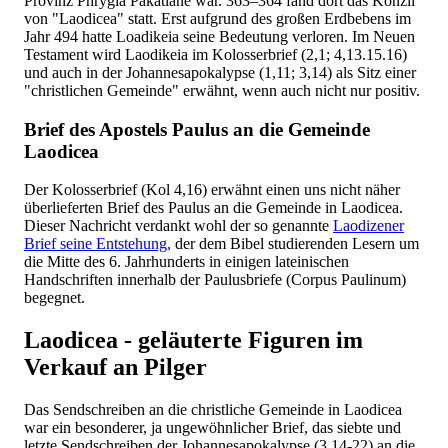
Provinz Phrygia Pakatiane war. 363–364 fand dort das Konzil
von "Laodicea" statt. Erst aufgrund des großen Erdbebens im
Jahr 494 hatte Loadikeia seine Bedeutung verloren. Im Neuen
Testament wird Laodikeia im Kolosserbrief (2,1; 4,13.15.16)
und auch in der Johannesapokalypse (1,11; 3,14) als Sitz einer
"christlichen Gemeinde" erwähnt, wenn auch nicht nur positiv.
Brief des Apostels Paulus an die Gemeinde
Laodicea
Der Kolosserbrief (Kol 4,16) erwähnt einen uns nicht näher
überlieferten Brief des Paulus an die Gemeinde in Laodicea.
Dieser Nachricht verdankt wohl der so genannte
Laodizener
Brief seine Entstehung,
der dem Bibel studierenden Lesern um
die Mitte des 6. Jahrhunderts in einigen lateinischen
Handschriften innerhalb der Paulusbriefe (Corpus Paulinum)
begegnet.
Laodicea - geläuterte Figuren im
Verkauf an Pilger
Das Sendschreiben an die christliche Gemeinde in Laodicea
war ein besonderer, ja ungewöhnlicher Brief, das siebte und
letzte Sendschreiben der Johannesapokalypse (3,14-22) an die