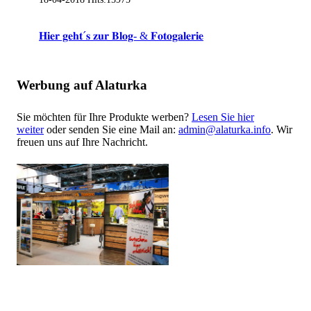
𝐇𝐢𝐞𝐫 𝐠𝐞𝐡𝐭´𝐬 𝐳𝐮𝐫 𝐁𝐥𝐨𝐠- & 𝐅𝐨𝐭𝐨𝐠𝐚𝐥𝐞𝐫𝐢𝐞
Werbung auf Alaturka
Sie möchten für Ihre Produkte werben?
Lesen Sie hier
weiter
oder senden Sie eine Mail an:
admin@alaturka.info
. Wir
freuen uns auf Ihre Nachricht.