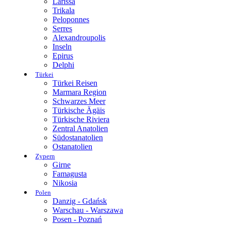
Larissa
Trikala
Peloponnes
Serres
Alexandroupolis
Inseln
Epirus
Delphi
Türkei
Türkei Reisen
Marmara Region
Schwarzes Meer
Türkische Ägäis
Türkische Riviera
Zentral Anatolien
Südostanatolien
Ostanatolien
Zypern
Girne
Famagusta
Nikosia
Polen
Danzig - Gdańsk
Warschau - Warszawa
Posen - Poznań