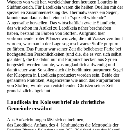
Wassers von weit her, vergleichbar dem heutigen Lourdes in
Südfrankreich. Für Laodikeia waren die heißen Quellen mit der
speziellen Zusammensetzung des Thermalwassers ein Segen,
konnte man daraus doch eine sehr "speziell wirkende"
Augensalbe herstellen. Das wirtschaftlich zweite Standbein,
das wir schon im Artikel zu Laodikeia näher beschrieben
haben, bestand im Färben von Stoffen. Aufgrund hier
vorkommender roter Pflanzenwurzeln, die mit Wasser verdünnt
wurden, war man in der Lage sogar schwarze Stoffe purpurn
zu färben. Das Purpur war seiner Zeit die beliebteste Farbe bei
hochgestellten Persönlichkeiten (und die, die es von sich selbst
glaubten), die bis dahin nur mit Purpurschnecken aus Syrien
hergestellt werden konnte, was unglaublich aufwendig und
damit teuer war. So sollen auch die berühmten purpurnen Segel
der Kleopatra in Laodikeia produziert worden sein. Beide der
genannten Praktiken, Augencreme wie auch das Purpurfärben
von Stoffen, wurde vom entstehenden Christen seiner Zeit
grundsätzlich abgelehnt.
Laodikeia im Kolosserbrief als christliche
Gemeinde erwähnt
Aus Aufzeichnungen läßt sich entnehmen,
das Laodikeia Anfang des 4. Jahrhunderts die Metropolis der