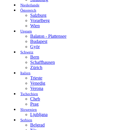
Niederlande
Österreich
Salzburg
Vorarlberg
Wien
Ungarn
Balaton - Plattensee
Budapest
Györ
Schweiz
Bern
Schaffhausen
Zürich
Italien
Trieste
Venedig
Verona
Tschechien
Cheb
Prag
Slowenien
Ljubljana
Serbien
Belgrad