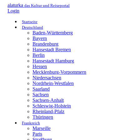
alaturka
das Kultur und Reiseportal
Login
Startseite
Deutschland
Baden-Württemberg
Bayern
Brandenburg
Hansestadt Bremen
Berlin
Hansestadt Hamburg
Hessen
Mecklenburg-Vorpommern
Niedersachsen
Nordrhein-Westfalen
Saarland
Sachsen
Sachsen-Anhalt
Schleswig-Holstein
Rheinland-Pfalz
Thüringen
Frankreich
Marseille
Paris
Straßburg