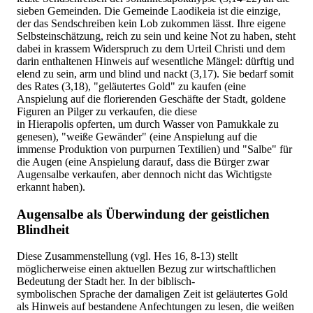
sieben Gemeinden. Die Gemeinde Laodikeia ist die einzige,
der das Sendschreiben kein Lob zukommen lässt. Ihre eigene
Selbsteinschätzung, reich zu sein und keine Not zu haben, steht
dabei in krassem Widerspruch zu dem Urteil Christi und dem
darin enthaltenen Hinweis auf wesentliche Mängel: dürftig und
elend zu sein, arm und blind und nackt (3,17). Sie bedarf somit
des Rates (3,18), "geläutertes Gold" zu kaufen (eine
Anspielung auf die florierenden Geschäfte der Stadt, goldene
Figuren an Pilger zu verkaufen, die diese
in Hierapolis opferten, um durch Wasser von Pamukkale zu
genesen), "weiße Gewänder" (eine Anspielung auf die
immense Produktion von purpurnen Textilien) und "Salbe" für
die Augen (eine Anspielung darauf, dass die Bürger zwar
Augensalbe verkaufen, aber dennoch nicht das Wichtigste
erkannt haben).
Augensalbe als Überwindung der geistlichen
Blindheit
Diese Zusammenstellung (vgl. Hes 16, 8-13) stellt
möglicherweise einen aktuellen Bezug zur wirtschaftlichen
Bedeutung der Stadt her. In der biblisch-
symbolischen Sprache der damaligen Zeit ist geläutertes Gold
als Hinweis auf bestandene Anfechtungen zu lesen, die weißen