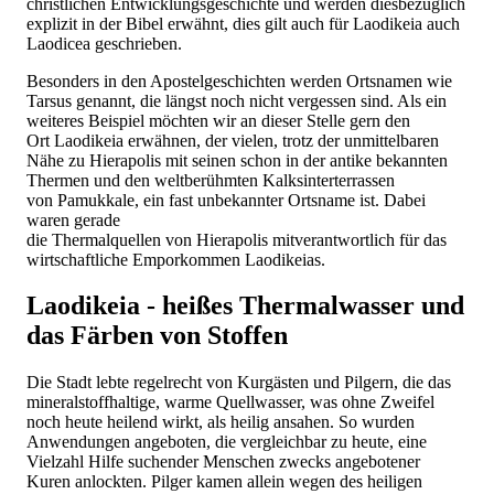
christlichen Entwicklungsgeschichte und werden diesbezüglich
explizit in der Bibel erwähnt, dies gilt auch für Laodikeia auch
Laodicea geschrieben.
Besonders in den Apostelgeschichten werden Ortsnamen wie
Tarsus genannt, die längst noch nicht vergessen sind. Als ein
weiteres Beispiel möchten wir an dieser Stelle gern den
Ort Laodikeia erwähnen, der vielen, trotz der unmittelbaren
Nähe zu Hierapolis mit seinen schon in der antike bekannten
Thermen und den weltberühmten Kalksinterterrassen
von Pamukkale, ein fast unbekannter Ortsname ist. Dabei
waren gerade
die Thermalquellen von Hierapolis mitverantwortlich für das
wirtschaftliche Emporkommen Laodikeias.
Laodikeia - heißes Thermalwasser und
das Färben von Stoffen
Die Stadt lebte regelrecht von Kurgästen und Pilgern, die das
mineralstoffhaltige, warme Quellwasser, was ohne Zweifel
noch heute heilend wirkt, als heilig ansahen. So wurden
Anwendungen angeboten, die vergleichbar zu heute, eine
Vielzahl Hilfe suchender Menschen zwecks angebotener
Kuren anlockten. Pilger kamen allein wegen des heiligen