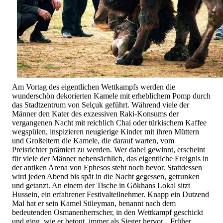
Am Vortag des eigentlichen Wettkampfs werden die
wunderschön dekorierten Kamele mit erheblichem Pomp durch
das Stadtzentrum von Selçuk geführt. Während viele der
Männer den Kater des exzessiven Raki-Konsums der
vergangenen Nacht mit reichlich Chai oder türkischem Kaffee
wegspülen, inspizieren neugierige Kinder mit ihren Müttern
und Großeltern die Kamele, die darauf warten, vom
Preisrichter prämiert zu werden. Wer dabei gewinnt, erscheint
für viele der Männer nebensächlich, das eigentliche Ereignis in
der antiken Arena von Ephesos steht noch bevor. Stattdessen
wird jeden Abend bis spät in die Nacht gegessen, getrunken
und getanzt. An einem der Tische in Gökhans Lokal sitzt
Hussein, ein erfahrener Festivalteilnehmer. Knapp ein Dutzend
Mal hat er sein Kamel Süleyman, benannt nach dem
bedeutenden Osmanenherrscher, in den Wettkampf geschickt
und ging, wie er betont, immer als Sieger hervor. „Früher