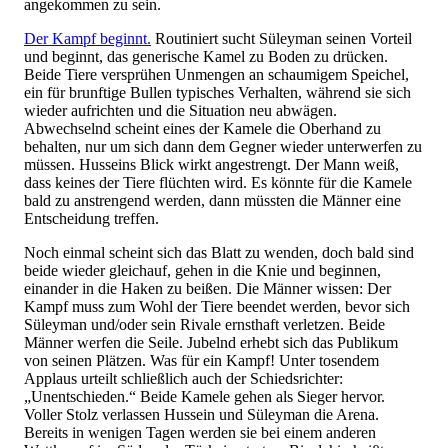
angekommen zu sein.
Der Kampf beginnt.
Routiniert sucht Süleyman seinen Vorteil
und beginnt, das generische Kamel zu Boden zu drücken.
Beide Tiere versprühen Unmengen an schaumigem Speichel,
ein für brunftige Bullen typisches Verhalten, während sie sich
wieder aufrichten und die Situation neu abwägen.
Abwechselnd scheint eines der Kamele die Oberhand zu
behalten, nur um sich dann dem Gegner wieder unterwerfen zu
müssen. Husseins Blick wirkt angestrengt. Der Mann weiß,
dass keines der Tiere flüchten wird. Es könnte für die Kamele
bald zu anstrengend werden, dann müssten die Männer eine
Entscheidung treffen.
Noch einmal scheint sich das Blatt zu wenden, doch bald sind
beide wieder gleichauf, gehen in die Knie und beginnen,
einander in die Haken zu beißen. Die Männer wissen: Der
Kampf muss zum Wohl der Tiere beendet werden, bevor sich
Süleyman und/oder sein Rivale ernsthaft verletzen. Beide
Männer werfen die Seile. Jubelnd erhebt sich das Publikum
von seinen Plätzen. Was für ein Kampf! Unter tosendem
Applaus urteilt schließlich auch der Schiedsrichter:
„Unentschieden.“ Beide Kamele gehen als Sieger hervor.
Voller Stolz verlassen Hussein und Süleyman die Arena.
Bereits in wenigen Tagen werden sie bei einem anderen