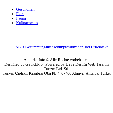
Gesundheit
Flora
Fauna
Kulinarisches
AGB Bestimmungen
Datenschutz
Impressum
Banner und Links
Kontakt
Alaturka.Info © Alle Rechte vorbehalten.
Designed by GavickPro | Powered by DeSe Design Web Tasarım
Turizm Ltd. Sti.
Türkei: Çıplaklı Kasabası Oba Pk 4, 07400 Alanya, Antalya, Türkei
Benutzername
Passwort
Angemeldet bleiben