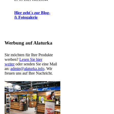
𝐇𝐢𝐞𝐫 𝐠𝐞𝐡𝐭´𝐬 𝐳𝐮𝐫 𝐁𝐥𝐨𝐠-
& 𝐅𝐨𝐭𝐨𝐠𝐚𝐥𝐞𝐫𝐢𝐞
Werbung auf Alaturka
Sie möchten für Ihre Produkte
werben?
Lesen Sie hier
weiter
oder senden Sie eine Mail
an:
admin@alaturka.info
. Wir
freuen uns auf Ihre Nachricht.