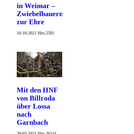
in Weimar –
Zwiebelbauern
zur Ehre
10-10-2021
Hits:
2581
Mit den HNF
von Billroda
über Lossa
nach
Garnbach
29-03-2021
Hits:
26544