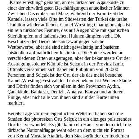
„Kamelwrestling“ genannt, an der türkischen Ägäisküste zu
einer der ehrwürdigsten Beschäftigungen anatolischer Männer.
Zwischen Dezember und März, während der Brunftzeit der
Kamele, lassen viele Orte im Südwesten der Türkei die uralte
Tradition wieder aufleben. Camel Wrestling Championships ist
ein rein türkisches Feature, das auf Augenhöhe mit spanischen
Stierkämpfen und italienischen Hahnenkämpfen steht. Die
Beschützer der Tierrechte sind zwar gegen solche
Wettbewerbe, aber sie sind nicht gewalttätig und basieren
tatsächlich auf natürlichen Instinkten. Die Spiele werden an
verschiedenen Orten ausgetragen, aber der bekannteste Ort der
Austragung solcher Kämpfe ist Selçuk in der Provinz Izmir.
Oftmals versammelt sich dabei ein Publikum von 20.000
Personen und Selçuk ist der Ort, der als das meist besuchte
Kamel-Wrestling-Festival der Türkei bekannt ist.Weitere Städte
und Dörfer finden sich vor allem in den Provinzen Aydın,
Çanakkale, Balıkesir, Denizli, Antalya, Konya und anderen.
Einige, aber nicht alle von ihnen sind auf der Karte unten
markiert.
Bereits Tage vor dem eigentlichen Wettstreit haben sich die
Straßen des pittoresken Orts Selçuk in ein einziges pulsierendes
Dorffest verwandelt. Es gibt kaum ein Haus, von dem nicht die
türkische Nationalflagge weht oder an dem nicht ein Porträt
von Kemal Mustafa Atatürk, dem Staatsgründer der modernen