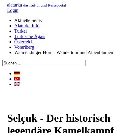
alaturka
das Kultur und Reiseportal
Login
Aktuelle Seite:
Alaturka.Info
Türkei
Türkische Ägäis
Österreich
Vorarlberg
Walmendinger Horn - Wandertour und Alpenblumen
Selçuk - Der historisch
legendäre Kamelkampf