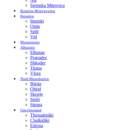
Nis
Sremska Mitrovica
Bosnien-Herzegowina
Kroatien
Imotski
Omis
Split
Vid
Montenegro
Albanien
Elbasan
Pogradec
Shkoder
Tirana
Vlora
Nord-Mazedonien
Bitola
Ohrid
Skopje
Stobi
Struga
Griechenland
Thessaloniki
Chalkidiki
Edessa