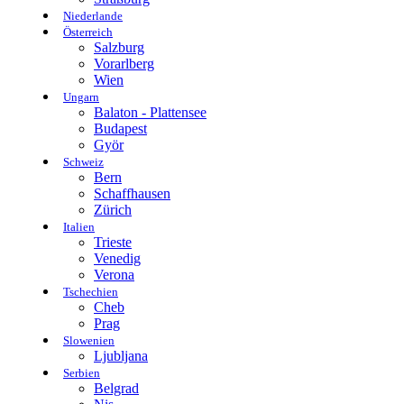
Niederlande
Österreich
Salzburg
Vorarlberg
Wien
Ungarn
Balaton - Plattensee
Budapest
Györ
Schweiz
Bern
Schaffhausen
Zürich
Italien
Trieste
Venedig
Verona
Tschechien
Cheb
Prag
Slowenien
Ljubljana
Serbien
Belgrad