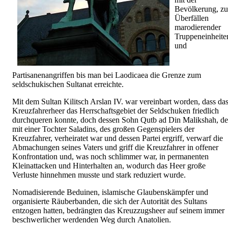
Bevölkerung, zu
Überfällen
marodierender
Truppeneinheite
und
Partisanenangriffen bis man bei Laodicaea die Grenze zum
seldschukischen Sultanat erreichte.
Mit dem Sultan Kilitsch Arslan IV. war vereinbart worden, dass da
Kreuzfahrerheer das Herrschaftsgebiet der Seldschuken friedlich
durchqueren konnte, doch dessen Sohn Qutb ad Din Malikshah, de
mit einer Tochter Saladins, des großen Gegenspielers der
Kreuzfahrer, verheiratet war und dessen Partei ergriff, verwarf die
Abmachungen seines Vaters und griff die Kreuzfahrer in offener
Konfrontation und, was noch schlimmer war, in permanenten
Kleinattacken und Hinterhalten an, wodurch das Heer große
Verluste hinnehmen musste und stark reduziert wurde.
Nomadisierende Beduinen, islamische Glaubenskämpfer und
organisierte Räuberbanden, die sich der Autorität des Sultans
entzogen hatten, bedrängten das Kreuzzugsheer auf seinem immer
beschwerlicher werdenden Weg durch Anatolien.