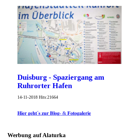
Duisburg - Spaziergang am
Ruhrorter Hafen
14-11-2018
Hits:
21664
𝐇𝐢𝐞𝐫 𝐠𝐞𝐡𝐭´𝐬 𝐳𝐮𝐫 𝐁𝐥𝐨𝐠- & 𝐅𝐨𝐭𝐨𝐠𝐚𝐥𝐞𝐫𝐢𝐞
Werbung auf Alaturka