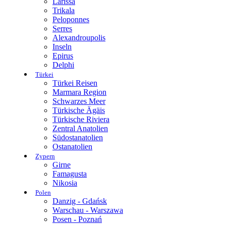
Larissa
Trikala
Peloponnes
Serres
Alexandroupolis
Inseln
Epirus
Delphi
Türkei
Türkei Reisen
Marmara Region
Schwarzes Meer
Türkische Ägäis
Türkische Riviera
Zentral Anatolien
Südostanatolien
Ostanatolien
Zypern
Girne
Famagusta
Nikosia
Polen
Danzig - Gdańsk
Warschau - Warszawa
Posen - Poznań