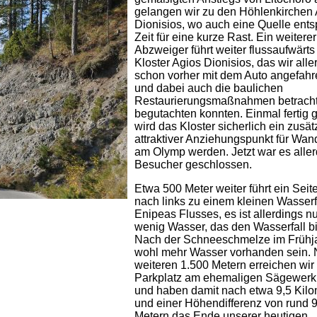
gelangen wir zu den Höhlenkirchen
Dionisios, wo auch eine Quelle entsp
Zeit für eine kurze Rast. Ein weiterer
Abzweiger führt weiter flussaufwärt
Kloster Agios Dionisios, das wir alle
schon vorher mit dem Auto angefahr
und dabei auch die baulichen
Restaurierungsmaßnahmen betrach
begutachten konnten. Einmal fertig ge
wird das Kloster sicherlich ein zusät
attraktiver Anziehungspunkt für Wa
am Olymp werden. Jetzt war es aller
Besucher geschlossen.
Etwa 500 Meter weiter führt ein Seit
nach links zu einem kleinen Wasserf
Enipeas Flusses, es ist allerdings n
wenig Wasser, das den Wasserfall bi
Nach der Schneeschmelze im Frühja
wohl mehr Wasser vorhanden sein.
weiteren 1.500 Metern erreichen wir
Parkplatz am ehemaligen Sägewerk 
und haben damit nach etwa 9,5 Kilo
und einer Höhendifferenz von rund 
Metern das Ende unserer heutigen