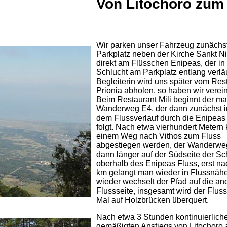
Von Litochoro zum
Wir parken unser Fahrzeug zunächs
Parkplatz neben der Kirche Sankt Ni
direkt am Flüsschen Enipeas, der in
Schlucht am Parkplatz entlang verläu
Begleiterin wird uns später vom Res
Prionia abholen, so haben wir verein
Beim Restaurant Mili beginnt der ma
Wanderweg E4, der dann zunächst 
dem Flussverlauf durch die Enipeas
folgt. Nach etwa vierhundert Metern
einem Weg nach Vithos zum Fluss
abgestiegen werden, der Wanderweg
dann länger auf der Südseite der Sc
oberhalb des Enipeas Fluss, erst na
km gelangt man wieder in Flussnähe
wieder wechselt der Pfad auf die an
Flussseite, insgesamt wird der Flus
Mal auf Holzbrücken überquert.
Nach etwa 3 Stunden kontinuierlich
gemäßigten Anstiegs von Litochoro 