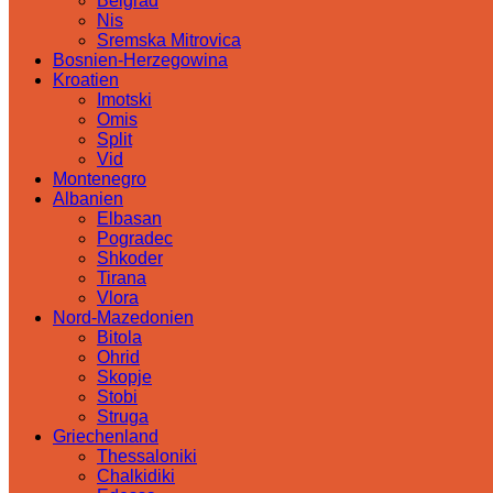
Belgrad
Nis
Sremska Mitrovica
Bosnien-Herzegowina
Kroatien
Imotski
Omis
Split
Vid
Montenegro
Albanien
Elbasan
Pogradec
Shkoder
Tirana
Vlora
Nord-Mazedonien
Bitola
Ohrid
Skopje
Stobi
Struga
Griechenland
Thessaloniki
Chalkidiki