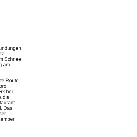
rkundungen
tz
tem Schnee
ng am
nte Route
horo
rk bei
a die
taurant
d. Das
ser
zember