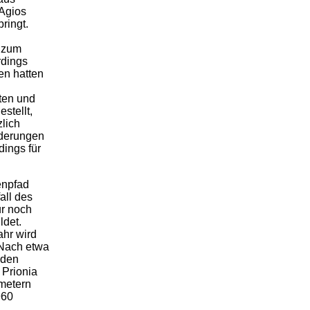
 Agios
ringt.
s zum
rdings
en hatten
ten und
stellt,
zlich
nderungen
dings für
enpfad
all des
ur noch
ldet.
hr wird
 Nach etwa
 den
Prionia
metern
960