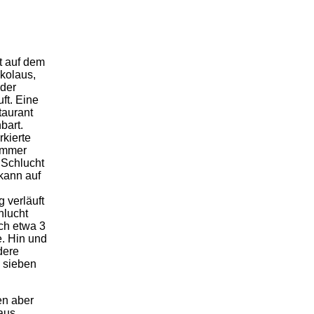
t auf dem
kolaus,
 der
ft. Eine
taurant
bart.
rkierte
immer
 Schlucht
 kann auf
 verläuft
hlucht
ch etwa 3
. Hin und
dere
s sieben
en aber
aus