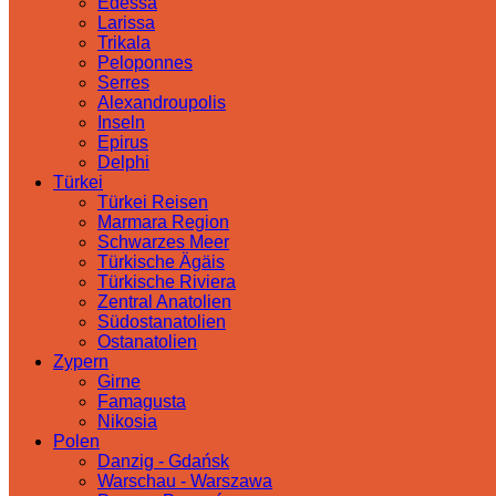
Edessa
Larissa
Trikala
Peloponnes
Serres
Alexandroupolis
Inseln
Epirus
Delphi
Türkei
Türkei Reisen
Marmara Region
Schwarzes Meer
Türkische Ägäis
Türkische Riviera
Zentral Anatolien
Südostanatolien
Ostanatolien
Zypern
Girne
Famagusta
Nikosia
Polen
Danzig - Gdańsk
Warschau - Warszawa