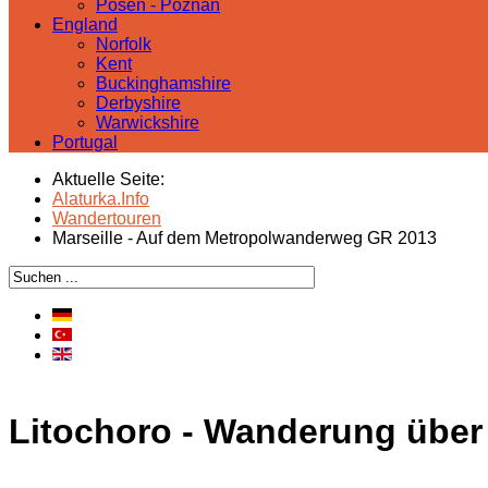
Posen - Poznań
England
Norfolk
Kent
Buckinghamshire
Derbyshire
Warwickshire
Portugal
Aktuelle Seite:
Alaturka.Info
Wandertouren
Marseille - Auf dem Metropolwanderweg GR 2013
Litochoro - Wanderung über 