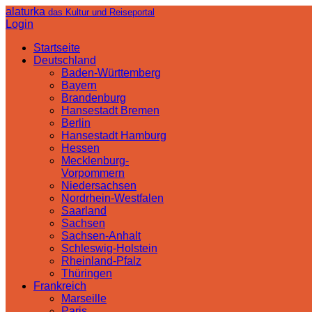
alaturka
das Kultur und Reiseportal
Login
Startseite
Deutschland
Baden-Württemberg
Bayern
Brandenburg
Hansestadt Bremen
Berlin
Hansestadt Hamburg
Hessen
Mecklenburg-
Vorpommern
Niedersachsen
Nordrhein-Westfalen
Saarland
Sachsen
Sachsen-Anhalt
Schleswig-Holstein
Rheinland-Pfalz
Thüringen
Frankreich
Marseille
Paris