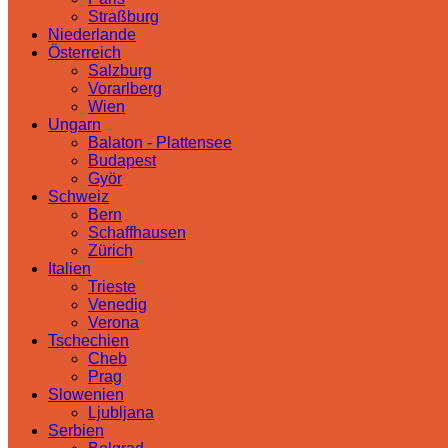
Straßburg
Niederlande
Österreich
Salzburg
Vorarlberg
Wien
Ungarn
Balaton - Plattensee
Budapest
Györ
Schweiz
Bern
Schaffhausen
Zürich
Italien
Trieste
Venedig
Verona
Tschechien
Cheb
Prag
Slowenien
Ljubljana
Serbien