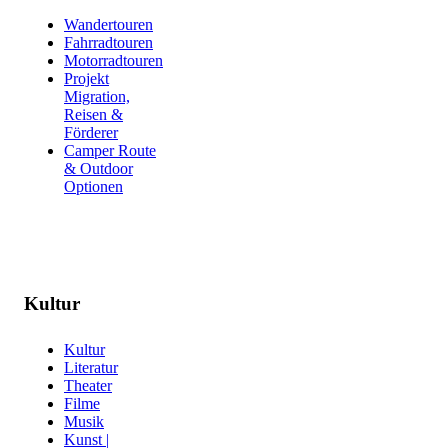
Wandertouren
Fahrradtouren
Motorradtouren
Projekt
Migration,
Reisen &
Förderer
Camper Route
& Outdoor
Optionen
Kultur
Kultur
Literatur
Theater
Filme
Musik
Kunst |