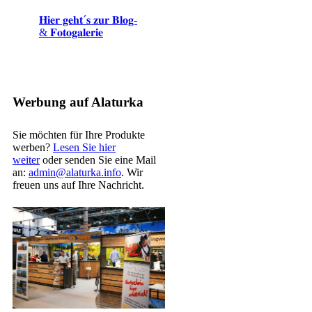
𝐇𝐢𝐞𝐫 𝐠𝐞𝐡𝐭´𝐬 𝐳𝐮𝐫 𝐁𝐥𝐨𝐠-
& 𝐅𝐨𝐭𝐨𝐠𝐚𝐥𝐞𝐫𝐢𝐞
Werbung auf Alaturka
Sie möchten für Ihre Produkte
werben?
Lesen Sie hier
weiter
oder senden Sie eine Mail
an:
admin@alaturka.info
. Wir
freuen uns auf Ihre Nachricht.