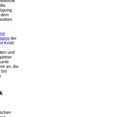
 Website
die
fügung.
b dem
rworben
int
talog
der
rt Knöll
tten und
gärtner
ssante
re an, die
 bis
s
k
ischen