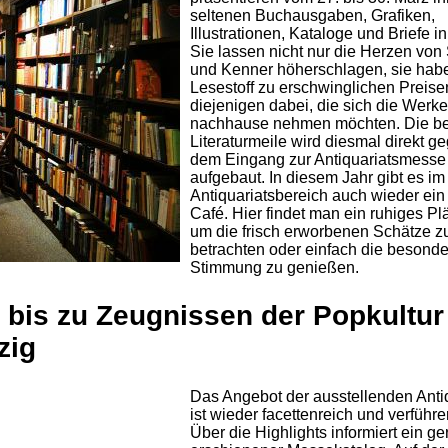
seltenen Buchausgaben, Grafiken,
Illustrationen, Kataloge und Briefe in
Sie lassen nicht nur die Herzen vo
und Kenner höherschlagen, sie hab
Lesestoff zu erschwinglichen Preisen
diejenigen dabei, die sich die Werke
nachhause nehmen möchten. Die be
Literaturmeile wird diesmal direkt g
dem Eingang zur Antiquariatsmesse
aufgebaut. In diesem Jahr gibt es im
Antiquariatsbereich auch wieder ei
Café. Hier findet man ein ruhiges Pl
um die frisch erworbenen Schätze z
betrachten oder einfach die besond
Stimmung zu genießen.
 bis zu Zeugnissen der Popkultur
zig
Das Angebot der ausstellenden Anti
ist wieder facettenreich und verführe
Über die Highlights informiert ein g