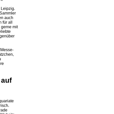
 Leipzig.
n Sammler
en auch
 für all
 gerne mit
liebte
egenüber
n Messe-
ätzchen,
u
ere
 auf
quariate
risch.
erade