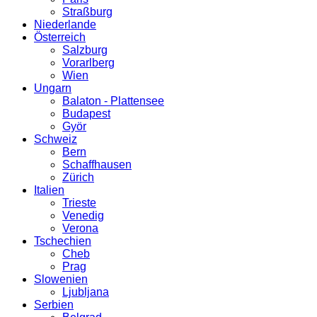
Straßburg
Niederlande
Österreich
Salzburg
Vorarlberg
Wien
Ungarn
Balaton - Plattensee
Budapest
Györ
Schweiz
Bern
Schaffhausen
Zürich
Italien
Trieste
Venedig
Verona
Tschechien
Cheb
Prag
Slowenien
Ljubljana
Serbien