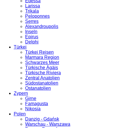
Edessa
Larissa
Trikala
Peloponnes
Serres
Alexandroupolis
Inseln
Epirus
Delphi
Türkei
Türkei Reisen
Marmara Region
Schwarzes Meer
Türkische Ägäis
Türkische Riviera
Zentral Anatolien
Südostanatolien
Ostanatolien
Zypern
Girne
Famagusta
Nikosia
Polen
Danzig - Gdańsk
Warschau - Warszawa