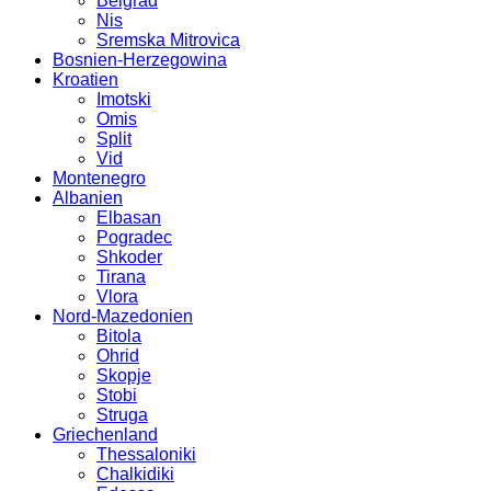
Belgrad
Nis
Sremska Mitrovica
Bosnien-Herzegowina
Kroatien
Imotski
Omis
Split
Vid
Montenegro
Albanien
Elbasan
Pogradec
Shkoder
Tirana
Vlora
Nord-Mazedonien
Bitola
Ohrid
Skopje
Stobi
Struga
Griechenland
Thessaloniki
Chalkidiki