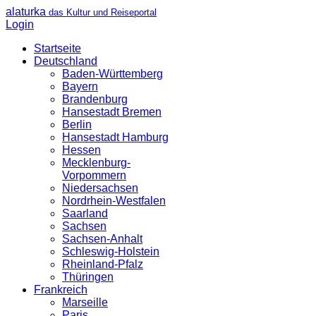
alaturka
das Kultur und Reiseportal
Login
Startseite
Deutschland
Baden-Württemberg
Bayern
Brandenburg
Hansestadt Bremen
Berlin
Hansestadt Hamburg
Hessen
Mecklenburg-
Vorpommern
Niedersachsen
Nordrhein-Westfalen
Saarland
Sachsen
Sachsen-Anhalt
Schleswig-Holstein
Rheinland-Pfalz
Thüringen
Frankreich
Marseille
Paris