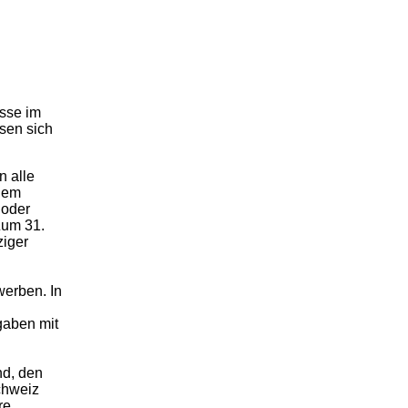
esse im
sen sich
n alle
 dem
 oder
Zum 31.
ziger
werben. In
gaben mit
nd, den
chweiz
re