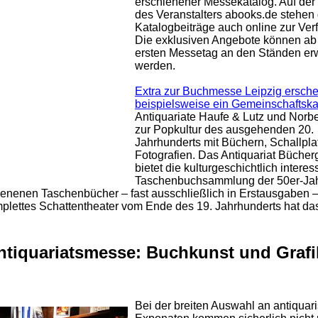
erschienener Messekatalog. Auf der
des Veranstalters abooks.de stehen 
Katalogbeiträge auch online zur Ver
Die exklusiven Angebote können a
ersten Messetag an den Ständen e
werden.
Extra zur Buchmesse Leipzig ersche
beispielsweise ein Gemeinschaftska
Antiquariate Haufe & Lutz und Norbe
zur Popkultur des ausgehenden 20.
Jahrhunderts mit Büchern, Schallpla
Fotografien. Das Antiquariat Bücher
bietet die kulturgeschichtlich intere
Taschenbuchsammlung der 50er-Jah
enenen Taschenbücher – fast ausschließlich in Erstausgaben –
mplettes Schattentheater vom Ende des 19. Jahrhunderts hat da
Antiquariatsmesse: Buchkunst und Grafi
Bei der breiten Auswahl an antiquar