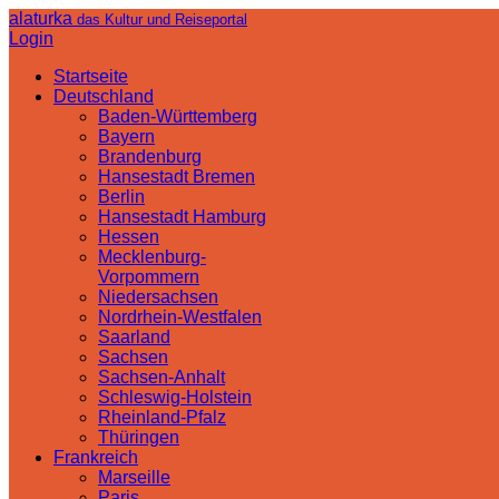
alaturka
das Kultur und Reiseportal
Login
Startseite
Deutschland
Baden-Württemberg
Bayern
Brandenburg
Hansestadt Bremen
Berlin
Hansestadt Hamburg
Hessen
Mecklenburg-
Vorpommern
Niedersachsen
Nordrhein-Westfalen
Saarland
Sachsen
Sachsen-Anhalt
Schleswig-Holstein
Rheinland-Pfalz
Thüringen
Frankreich
Marseille
Paris