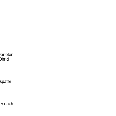
arteten.
Ohrid
später
er nach