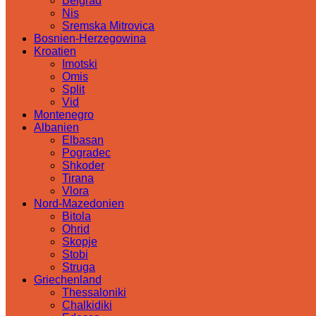
Belgrad
Nis
Sremska Mitrovica
Bosnien-Herzegowina
Kroatien
Imotski
Omis
Split
Vid
Montenegro
Albanien
Elbasan
Pogradec
Shkoder
Tirana
Vlora
Nord-Mazedonien
Bitola
Ohrid
Skopje
Stobi
Struga
Griechenland
Thessaloniki
Chalkidiki