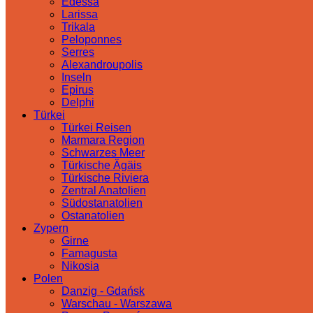
Edessa
Larissa
Trikala
Peloponnes
Serres
Alexandroupolis
Inseln
Epirus
Delphi
Türkei
Türkei Reisen
Marmara Region
Schwarzes Meer
Türkische Ägäis
Türkische Riviera
Zentral Anatolien
Südostanatolien
Ostanatolien
Zypern
Girne
Famagusta
Nikosia
Polen
Danzig - Gdańsk
Warschau - Warszawa