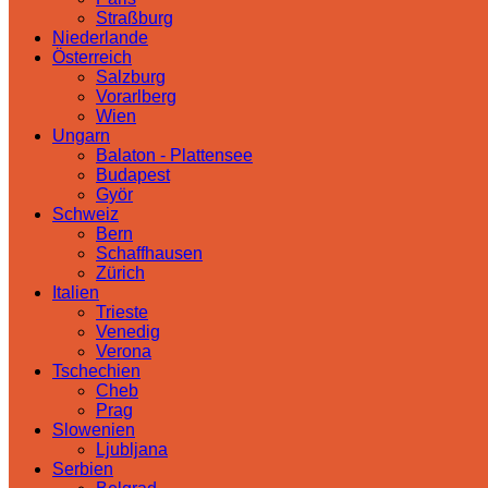
Straßburg
Niederlande
Österreich
Salzburg
Vorarlberg
Wien
Ungarn
Balaton - Plattensee
Budapest
Györ
Schweiz
Bern
Schaffhausen
Zürich
Italien
Trieste
Venedig
Verona
Tschechien
Cheb
Prag
Slowenien
Ljubljana
Serbien