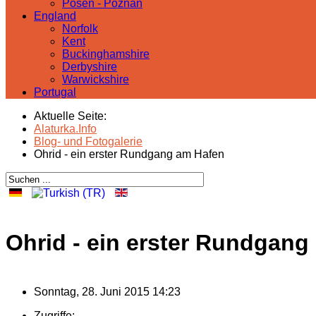
Posen - Poznań
England
Norfolk
Kent
Buckinghamshire
Derbyshire
Warwickshire
Portugal
Aktuelle Seite:
Alaturka.Info
Blog- und Fotogalerie
Ohrid - ein erster Rundgang am Hafen
Ohrid - ein erster Rundgang
Sonntag, 28. Juni 2015 14:23
Zugriffe: