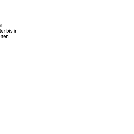
en
er bis in
erten