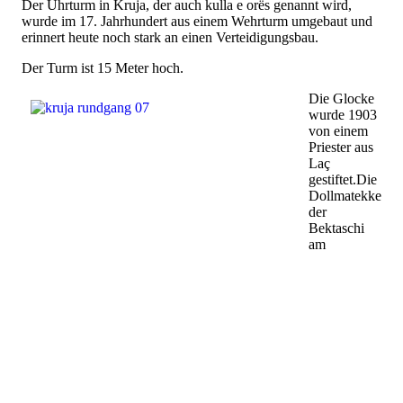
Der Uhrturm in Kruja, der auch kulla e orës genannt wird,
wurde im 17. Jahrhundert aus einem Wehrturm umgebaut und
erinnert heute noch stark an einen Verteidigungsbau.
Der Turm ist 15 Meter hoch.
Die Glocke
wurde 1903
von einem
Priester aus
Laç
gestiftet.Die
Dollmatekke
der
Bektaschi
am