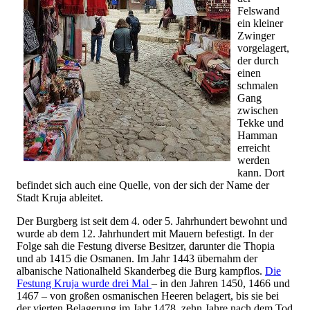
Felswand
ein kleiner
Zwinger
vorgelagert,
der durch
einen
schmalen
Gang
zwischen
Tekke und
Hamman
erreicht
werden
kann. Dort
befindet sich auch eine Quelle, von der sich der Name der
Stadt Kruja ableitet.
Der Burgberg ist seit dem 4. oder 5. Jahrhundert bewohnt und
wurde ab dem 12. Jahrhundert mit Mauern befestigt. In der
Folge sah die Festung diverse Besitzer, darunter die Thopia
und ab 1415 die Osmanen. Im Jahr 1443 übernahm der
albanische Nationalheld Skanderbeg die Burg kampflos.
Die
Festung Kruja wurde drei Mal
– in den Jahren 1450, 1466 und
1467 – von großen osmanischen Heeren belagert, bis sie bei
der vierten Belagerung im Jahr 1478, zehn Jahre nach dem Tod