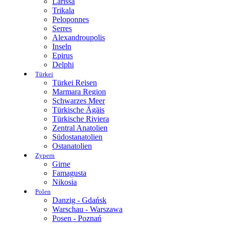
Larissa
Trikala
Peloponnes
Serres
Alexandroupolis
Inseln
Epirus
Delphi
Türkei
Türkei Reisen
Marmara Region
Schwarzes Meer
Türkische Ägäis
Türkische Riviera
Zentral Anatolien
Südostanatolien
Ostanatolien
Zypern
Girne
Famagusta
Nikosia
Polen
Danzig - Gdańsk
Warschau - Warszawa
Posen - Poznań