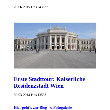
20-06-2015
Hits:
243377
Erste Stadttour: Kaiserliche
Residenzstadt Wien
30-03-2014
Hits:
135531
𝐇𝐢𝐞𝐫 𝐠𝐞𝐡𝐭´𝐬 𝐳𝐮𝐫 𝐁𝐥𝐨𝐠- & 𝐅𝐨𝐭𝐨𝐠𝐚𝐥𝐞𝐫𝐢𝐞