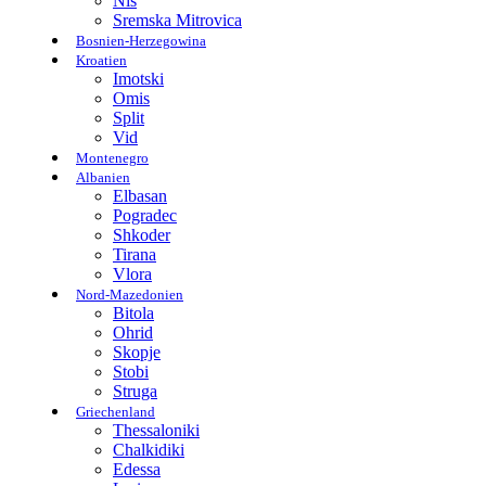
Nis
Sremska Mitrovica
Bosnien-Herzegowina
Kroatien
Imotski
Omis
Split
Vid
Montenegro
Albanien
Elbasan
Pogradec
Shkoder
Tirana
Vlora
Nord-Mazedonien
Bitola
Ohrid
Skopje
Stobi
Struga
Griechenland
Thessaloniki
Chalkidiki
Edessa