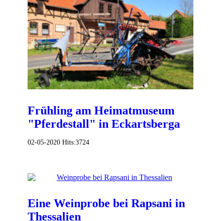
Frühling am Heimatmuseum
"Pferdestall" in Eckartsberga
02-05-2020
Hits:
3724
Eine Weinprobe bei Rapsani in
Thessalien