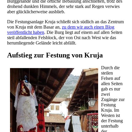
Burggelände und die örtliche Bebauung anschließen, trotz des
drohend dunklen Himmels, der sehr stark auf Regen verwies
aber glücklicherweise ausblieb.
Die Festungsanlage Kruja schließt sich südlich an das Zentrum
von Kruja mit dem Basar an,
zu dem wir auch einen Blog
veröffentlicht haben
. Die Burg liegt auf einem auf allen Seiten
steil abfallenden Felsblock, der von Ost nach West wie das
herumliegende Gelände leicht abfällt.
Aufstieg zur Festung von Kruja
Durch die
steilen
Felsen auf
allen Seiten
gab es nur
zwei
Zugänge zur
Festung
Kruja. Im
Westen ist
der Festung
unterhalb
der