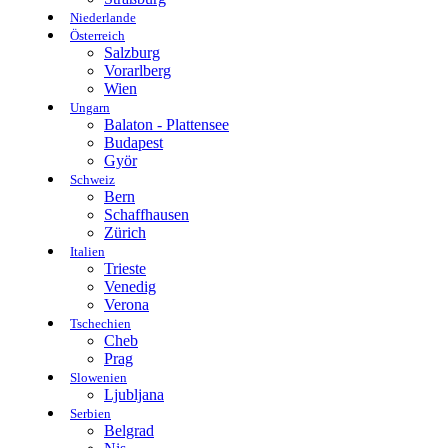
Niederlande
Österreich
Salzburg
Vorarlberg
Wien
Ungarn
Balaton - Plattensee
Budapest
Györ
Schweiz
Bern
Schaffhausen
Zürich
Italien
Trieste
Venedig
Verona
Tschechien
Cheb
Prag
Slowenien
Ljubljana
Serbien
Belgrad