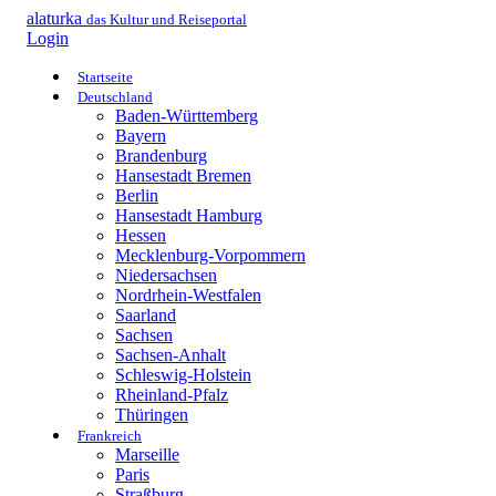
alaturka
das Kultur und Reiseportal
Login
Startseite
Deutschland
Baden-Württemberg
Bayern
Brandenburg
Hansestadt Bremen
Berlin
Hansestadt Hamburg
Hessen
Mecklenburg-Vorpommern
Niedersachsen
Nordrhein-Westfalen
Saarland
Sachsen
Sachsen-Anhalt
Schleswig-Holstein
Rheinland-Pfalz
Thüringen
Frankreich
Marseille
Paris
Straßburg