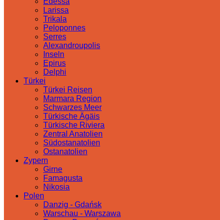
Edessa
Larissa
Trikala
Peloponnes
Serres
Alexandroupolis
Inseln
Epirus
Delphi
Türkei
Türkei Reisen
Marmara Region
Schwarzes Meer
Türkische Ägäis
Türkische Riviera
Zentral Anatolien
Südostanatolien
Ostanatolien
Zypern
Girne
Famagusta
Nikosia
Polen
Danzig - Gdańsk
Warschau - Warszawa