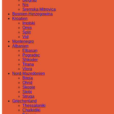
Belgrad
Nis
Sremska Mitrovica
Bosnien-Herzegowina
Kroatien
Imotski
Omis
Split
Vid
Montenegro
Albanien
Elbasan
Pogradec
Shkoder
Tirana
Vlora
Nord-Mazedonien
Bitola
Ohrid
Skopje
Stobi
Struga
Griechenland
Thessaloniki
Chalkidiki