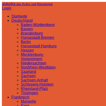
alaturka
das Kultur und Reiseportal
Login
Startseite
Deutschland
Baden-Württemberg
Bayern
Brandenburg
Hansestadt Bremen
Berlin
Hansestadt Hamburg
Hessen
Mecklenburg-
Vorpommern
Niedersachsen
Nordrhein-Westfalen
Saarland
Sachsen
Sachsen-Anhalt
Schleswig-Holstein
Rheinland-Pfalz
Thüringen
Frankreich
Marseille
Paris