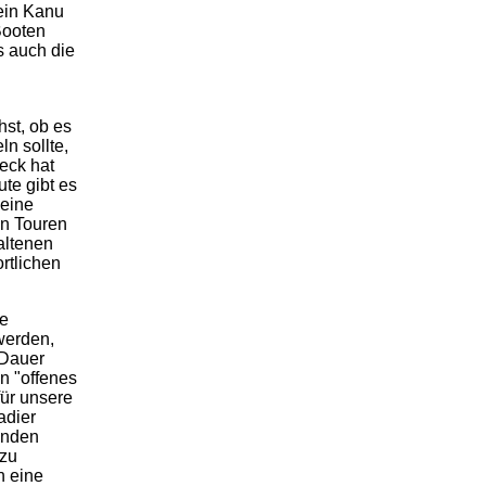
 ein Kanu
Booten
s auch die
st, ob es
n sollte,
eck hat
te gibt es
 eine
an Touren
altenen
rtlichen
ie
werden,
 Dauer
in "offenes
für unsere
adier
enden
 zu
n eine