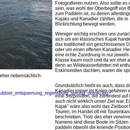
Fotografieren nutzen. Also sollte es
sein, was wohl der Oberbegriff von 
zum Paddeln ist, zu denen allerding
Kajaks und Kanadier zählten, die in
Blickrichtung bewegt werden.
Weniger wichtig erschien uns zunäch
sich um ein klassisches Kajak handel
das traditionell ein geschlossenes D
oder um einen offenen Kanadier. Heu
eine echte Zuordnung in nur jeweils
Klasse kaum noch und da wir eher 
denn an Wildwasserfahrten mit enth
Eskimorollen dachten, waren die spo
 eher nebensächlich.
Grundsätzlich heißt es auch, dass d
Kanadier immer im Knien gefahren 
eine Sitzposition, die zumindest auf
auch nicht wirklich unser Ziel war. E
Kajak" wäre also wohl das Zielboot 
Touren, im Handel oft mit Tourenkan
beschrieben. Trotz des eher verwirr
Namens sind diese Boote im Sitzen
paddeln obwohl die kniende Positio