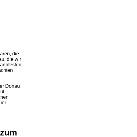
aren, die
u, die wir
kanntesten
achten
der Donau
ut
rnen
uer
 zum