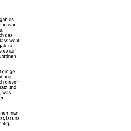
 gab es
hon war
au
ch das
dass wohl
jak zu
s es auf
zuordnen
t einige
ntlang
ch dieser
satz und
, was
er
denen man
t, ist uns
chtig,