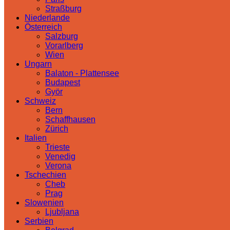
Straßburg
Niederlande
Österreich
Salzburg
Vorarlberg
Wien
Ungarn
Balaton - Plattensee
Budapest
Györ
Schweiz
Bern
Schaffhausen
Zürich
Italien
Trieste
Venedig
Verona
Tschechien
Cheb
Prag
Slowenien
Ljubljana
Serbien