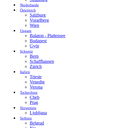
Niederlande
Österreich
Salzburg
Vorarlberg
Wien
Ungarn
Balaton - Plattensee
Budapest
Györ
Schweiz
Bern
Schaffhausen
Zürich
Italien
Trieste
Venedig
Verona
Tschechien
Cheb
Prag
Slowenien
Ljubljana
Serbien
Belgrad