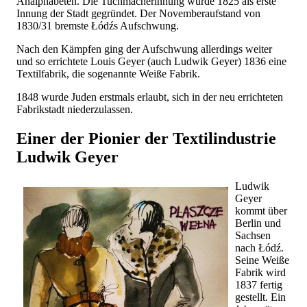
Analphabeten. Die Tuchmacherinnung wurde 1825 als erste
Innung der Stadt gegründet. Der Novemberaufstand von
1830/31 bremste Łódźs Aufschwung.
Nach den Kämpfen ging der Aufschwung allerdings weiter
und so errichtete Louis Geyer (auch Ludwik Geyer) 1836 eine
Textilfabrik, die sogenannte Weiße Fabrik.
1848 wurde Juden erstmals erlaubt, sich in der neu errichteten
Fabrikstadt niederzulassen.
Einer der Pionier der Textilindustrie
Ludwik Geyer
Ludwik
Geyer
kommt über
Berlin und
Sachsen
nach Łódź.
Seine Weiße
Fabrik wird
1837 fertig
gestellt. Ein