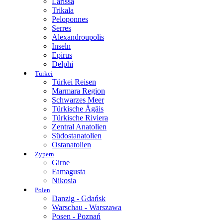
Larissa
Trikala
Peloponnes
Serres
Alexandroupolis
Inseln
Epirus
Delphi
Türkei
Türkei Reisen
Marmara Region
Schwarzes Meer
Türkische Ägäis
Türkische Riviera
Zentral Anatolien
Südostanatolien
Ostanatolien
Zypern
Girne
Famagusta
Nikosia
Polen
Danzig - Gdańsk
Warschau - Warszawa
Posen - Poznań