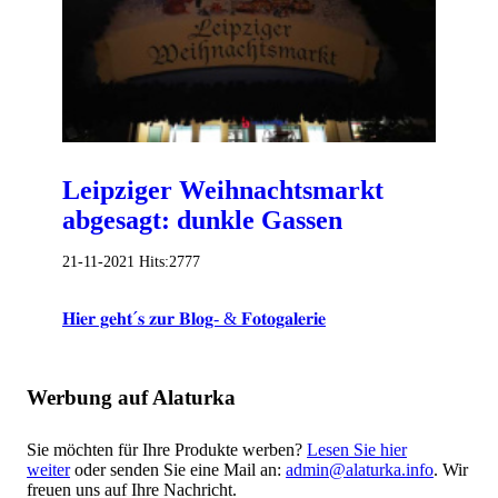
Leipziger Weihnachtsmarkt
abgesagt: dunkle Gassen
21-11-2021
Hits:
2777
𝐇𝐢𝐞𝐫 𝐠𝐞𝐡𝐭´𝐬 𝐳𝐮𝐫 𝐁𝐥𝐨𝐠- & 𝐅𝐨𝐭𝐨𝐠𝐚𝐥𝐞𝐫𝐢𝐞
Werbung auf Alaturka
Sie möchten für Ihre Produkte werben?
Lesen Sie hier
weiter
oder senden Sie eine Mail an:
admin@alaturka.info
. Wir
freuen uns auf Ihre Nachricht.