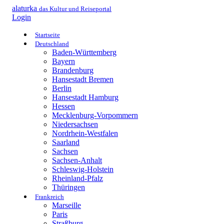
alaturka
das Kultur und Reiseportal
Login
Startseite
Deutschland
Baden-Württemberg
Bayern
Brandenburg
Hansestadt Bremen
Berlin
Hansestadt Hamburg
Hessen
Mecklenburg-Vorpommern
Niedersachsen
Nordrhein-Westfalen
Saarland
Sachsen
Sachsen-Anhalt
Schleswig-Holstein
Rheinland-Pfalz
Thüringen
Frankreich
Marseille
Paris
Straßburg