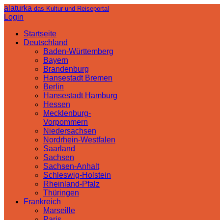
alaturka
das Kultur und Reiseportal
Login
Startseite
Deutschland
Baden-Württemberg
Bayern
Brandenburg
Hansestadt Bremen
Berlin
Hansestadt Hamburg
Hessen
Mecklenburg-
Vorpommern
Niedersachsen
Nordrhein-Westfalen
Saarland
Sachsen
Sachsen-Anhalt
Schleswig-Holstein
Rheinland-Pfalz
Thüringen
Frankreich
Marseille
Paris