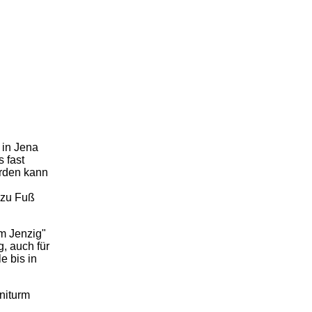
 in Jena
s fast
rden kann
 zu Fuß
m Jenzig"
g, auch für
e bis in
niturm