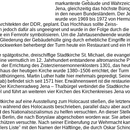
markanteste Gebäude und Wahrzeic
Jena, gleichzeitig das höchste Bür
in den neuen Bundesländern. Der J
wurde von 1969 bis 1972 von Herm
chitekten der DDR, geplant. Das Hochhaus sollte Zeiss-
 jedoch dafür als ungeeignet und wurde in der Folge durch die
lte ein Fernrohr symbolisieren. Um die Jahrtausendwende wurd
Gliederung der Gebäudehülle ging durch erhebliche Eingriffe in
tockwerken beherbergt der Turm heute ein Restaurant und ein H
 spätgotische, dreischiffige Stadtkirche St. Michael, die evange
ine vermutlich im 12. Jahrhundert entstandene altromanische Pf
 der Errichtung des Zisterziensernonnenklosters 1301, das heu
ghaus der heutigen Kirche wurde 1380–1506 errichtet, der Tur
Ostthüringens. Martin Luther hatte hier mehrmals gepredigt. Sein
b) befindet sich seit 1571 hier. Erwähnenswert ist die restaurie
er Kirchenradweg Jena – Thalbürgel verbindet die Stadtkirche 
l und führt an weiteren vier Kirchen des Kirchenkreises Jena vo
dtkirche auf eine Ausstellung zum Holocaust stießen, die letzten
en während des Holocausts beschrieben, parallel dazu aber auc
es Nationalsozialismus zu helfen versuchten. An dieser Stelle
s Berlin, die nach Boryslaw abgeschoben worden war. Sie arbei
u schützen versuchte. Nach seiner Einberufung zur Wehrmacht kam
lers Liste" mit den Namen der Häftlinge, die durch Oskar Schin