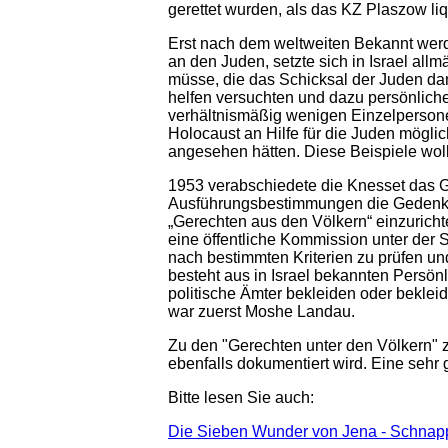
gerettet wurden, als das KZ Plaszow liq
Erst nach dem weltweiten Bekannt wer
an den Juden, setzte sich in Israel al
müsse, die das Schicksal der Juden dam
helfen versuchten und dazu persönlich
verhältnismäßig wenigen Einzelpersone
Holocaust an Hilfe für die Juden mögli
angesehen hätten. Diese Beispiele wol
1953 verabschiedete die Knesset das 
Ausführungsbestimmungen die Gedenkstä
„Gerechten aus den Völkern“ einzurichte
eine öffentliche Kommission unter der
nach bestimmten Kriterien zu prüfen u
besteht aus in Israel bekannten Persönl
politische Ämter bekleiden oder bekleid
war zuerst Moshe Landau.
Zu den "Gerechten unter den Völkern" 
ebenfalls dokumentiert wird. Eine sehr
Bitte lesen Sie auch:
Die Sieben Wunder von Jena - Schnap