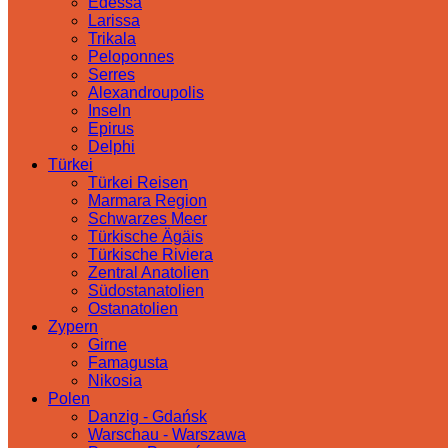
Edessa
Larissa
Trikala
Peloponnes
Serres
Alexandroupolis
Inseln
Epirus
Delphi
Türkei
Türkei Reisen
Marmara Region
Schwarzes Meer
Türkische Ägäis
Türkische Riviera
Zentral Anatolien
Südostanatolien
Ostanatolien
Zypern
Girne
Famagusta
Nikosia
Polen
Danzig - Gdańsk
Warschau - Warszawa