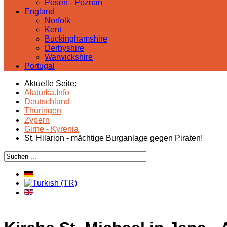
Posen - Poznań
England
Norfolk
Kent
Buckinghamshire
Derbyshire
Warwickshire
Portugal
Aktuelle Seite:
Alaturka.Info
Deutschland
Thüringen
Zypern
Girne - Kyrenia
St. Hilarion - mächtige Burganlage gegen Piraten!