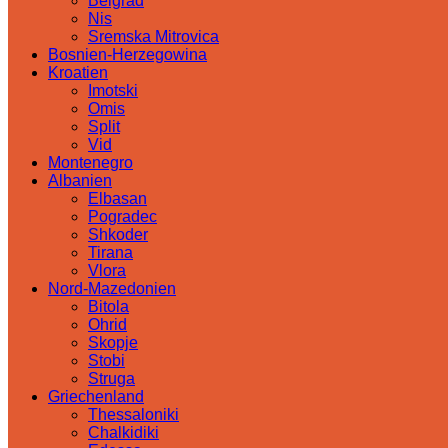
Belgrad
Nis
Sremska Mitrovica
Bosnien-Herzegowina
Kroatien
Imotski
Omis
Split
Vid
Montenegro
Albanien
Elbasan
Pogradec
Shkoder
Tirana
Vlora
Nord-Mazedonien
Bitola
Ohrid
Skopje
Stobi
Struga
Griechenland
Thessaloniki
Chalkidiki