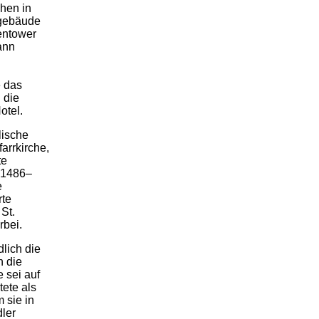
hen in
ogebäude
entower
ann
e das
 die
otel.
lische
arrkirche,
te
m 1486–
e
rte
St.
rbei.
dlich die
h die
 sei auf
tete als
 sie in
dler