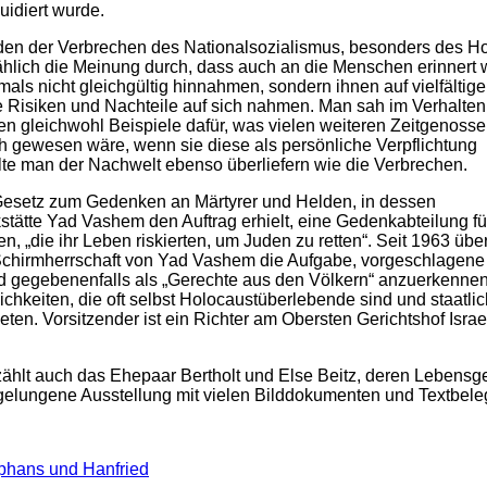
uidiert wurde.
den der Verbrechen des Nationalsozialismus, besonders des H
lmählich die Meinung durch, dass auch an die Menschen erinnert
als nicht gleichgültig hinnahmen, sondern ihnen auf vielfältig
e Risiken und Nachteile auf sich nahmen. Man sah im Verhalten
n gleichwohl Beispiele dafür, was vielen weiteren Zeitgenoss
ch gewesen wäre, wenn sie diese als persönliche Verpflichtung
lte man der Nachwelt ebenso überliefern wie die Verbrechen.
Gesetz zum Gedenken an Märtyrer und Helden, in dessen
tte Yad Vashem den Auftrag erhielt, eine Gedenkabteilung fü
n, „die ihr Leben riskierten, um Juden zu retten“. Seit 1963 üb
 Schirmherrschaft von Yad Vashem die Aufgabe, vorgeschlagen
nd gegebenenfalls als „Gerechte aus den Völkern“ anzuerkennen
ichkeiten, die oft selbst Holocaustüberlebende sind und staatli
eten. Vorsitzender ist ein Richter am Obersten Gerichtshof Israe
zählt auch das Ehepaar Bertholt und Else Beitz, deren Lebensg
 gelungene Ausstellung mit vielen Bilddokumenten und Textbele
phans und Hanfried