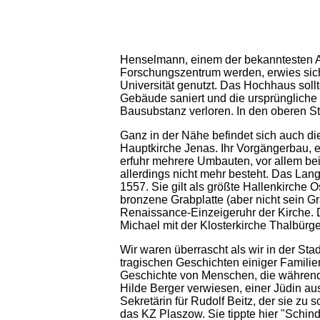
Henselmann, einem der bekanntesten Ar
Forschungszentrum werden, erwies sich
Universität genutzt. Das Hochhaus sol
Gebäude saniert und die ursprüngliche 
Bausubstanz verloren. In den oberen S
Ganz in der Nähe befindet sich auch die
Hauptkirche Jenas. Ihr Vorgängerbau, e
erfuhr mehrere Umbauten, vor allem bei
allerdings nicht mehr besteht. Das Lan
1557. Sie gilt als größte Hallenkirche 
bronzene Grabplatte (aber nicht sein Gra
Renaissance-Einzeigeruhr der Kirche. D
Michael mit der Klosterkirche Thalbürge
Wir waren überrascht als wir in der Sta
tragischen Geschichten einiger Famili
Geschichte von Menschen, die während d
Hilde Berger verwiesen, einer Jüdin au
Sekretärin für Rudolf Beitz, der sie z
das KZ Plaszow. Sie tippte hier "Schind