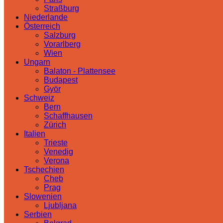
Straßburg
Niederlande
Österreich
Salzburg
Vorarlberg
Wien
Ungarn
Balaton - Plattensee
Budapest
Györ
Schweiz
Bern
Schaffhausen
Zürich
Italien
Trieste
Venedig
Verona
Tschechien
Cheb
Prag
Slowenien
Ljubljana
Serbien