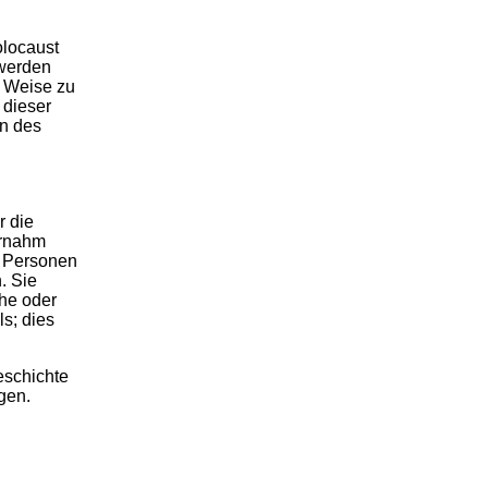
olocaust
 werden
e Weise zu
 dieser
en des
r die
ernahm
e Personen
. Sie
che oder
ls; dies
eschichte
gen.