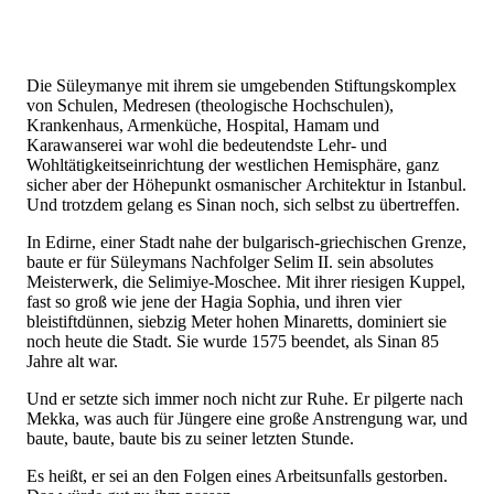
Die Süleymanye mit ihrem sie umgebenden Stiftungskomplex
von Schulen, Medresen (theologische Hochschulen),
Krankenhaus, Armenküche, Hospital, Hamam und
Karawanserei war wohl die bedeutendste Lehr- und
Wohltätigkeitseinrichtung der westlichen Hemisphäre, ganz
sicher aber der Höhepunkt osmanischer Architektur in Istanbul.
Und trotzdem gelang es Sinan noch, sich selbst zu übertreffen.
In Edirne, einer Stadt nahe der bulgarisch-griechischen Grenze,
baute er für Süleymans Nachfolger Selim II. sein absolutes
Meisterwerk, die Selimiye-Moschee. Mit ihrer riesigen Kuppel,
fast so groß wie jene der Hagia Sophia, und ihren vier
bleistiftdünnen, siebzig Meter hohen Minaretts, dominiert sie
noch heute die Stadt. Sie wurde 1575 beendet, als Sinan 85
Jahre alt war.
Und er setzte sich immer noch nicht zur Ruhe. Er pilgerte nach
Mekka, was auch für Jüngere eine große Anstrengung war, und
baute, baute, baute bis zu seiner letzten Stunde.
Es heißt, er sei an den Folgen eines Arbeitsunfalls gestorben.