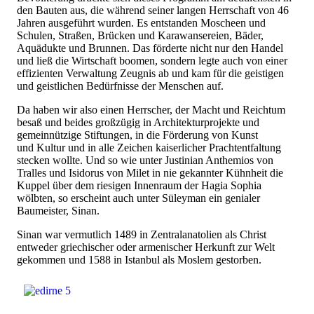
den Bauten aus, die während seiner langen Herrschaft von 46
Jahren ausgeführt wurden. Es entstanden Moscheen und
Schulen, Straßen, Brücken und Karawansereien, Bäder,
Aquädukte und Brunnen. Das förderte nicht nur den Handel
und ließ die Wirtschaft boomen, sondern legte auch von einer
effizienten Verwaltung Zeugnis ab und kam für die geistigen
und geistlichen Bedürfnisse der Menschen auf.
Da haben wir also einen Herrscher, der Macht und Reichtum
besaß und beides großzügig in Architekturprojekte und
gemeinnützige Stiftungen, in die Förderung von Kunst
und Kultur und in alle Zeichen kaiserlicher Prachtentfaltung
stecken wollte. Und so wie unter Justinian Anthemios von
Tralles und Isidorus von Milet in nie gekannter Kühnheit die
Kuppel über dem riesigen Innenraum der Hagia Sophia
wölbten, so erscheint auch unter Süleyman ein genialer
Baumeister, Sinan.
Sinan war vermutlich 1489 in Zentralanatolien als Christ
entweder griechischer oder armenischer Herkunft zur Welt
gekommen und 1588 in Istanbul als Moslem gestorben.