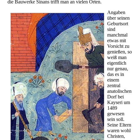
die Bauwerke Sinans trifft man an vielen Orten.
Angaben
über seinen
Geburtsort
sind
manchmal
etwas mit
Vorsicht zu
genießen, so
weiß man
eigentlich
nur genau,
das es in
einem
zentral
anatolischen
Dorf bei
Kayseri um
1489
gewesen
sein soll.
Seine Eltern
waren wohl
Christen,