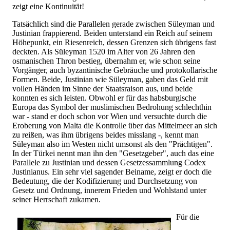
zeigt eine Kontinuität!
Tatsächlich sind die Parallelen gerade zwischen Süleyman und
Justinian frappierend. Beiden unterstand ein Reich auf seinem
Höhepunkt, ein Riesenreich, dessen Grenzen sich übrigens fast
deckten. Als Süleyman 1520 im Alter von 26 Jahren den
osmanischen Thron bestieg, übernahm er, wie schon seine
Vorgänger, auch byzantinische Gebräuche und protokollarische
Formen. Beide, Justinian wie Süleyman, gaben das Geld mit
vollen Händen im Sinne der Staatsraison aus, und beide
konnten es sich leisten. Obwohl er für das habsburgische
Europa das Symbol der muslimischen Bedrohung schlechthin
war - stand er doch schon vor Wien und versuchte durch die
Eroberung von Malta die Kontrolle über das Mittelmeer an sich
zu reißen, was ihm übrigens beides misslang -, kennt man
Süleyman also im Westen nicht umsonst als den "Prächtigen".
In der Türkei nennt man ihn den "Gesetzgeber", auch das eine
Parallele zu Justinian und dessen Gesetzessammlung Codex
Justinianus. Ein sehr viel sagender Beiname, zeigt er doch die
Bedeutung, die der Kodifizierung und Durchsetzung von
Gesetz und Ordnung, innerem Frieden und Wohlstand unter
seiner Herrschaft zukamen.
Für die