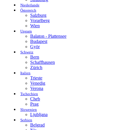
Niederlande
Österreich
Salzburg
Vorarlberg
Wien
Ungarn
Balaton - Plattensee
Budapest
Györ
Schweiz
Bern
Schaffhausen
Zürich
Italien
Trieste
Venedig
Verona
Tschechien
Cheb
Prag
Slowenien
Ljubljana
Serbien
Belgrad