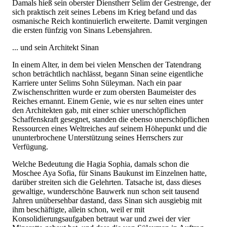
Damals hieß sein oberster Dienstherr Selim der Gestrenge, der
sich praktisch zeit seines Lebens im Krieg befand und das
osmanische Reich kontinuierlich erweiterte. Damit vergingen
die ersten fünfzig von Sinans Lebensjahren.
... und sein Architekt Sinan
In einem Alter, in dem bei vielen Menschen der Tatendrang
schon beträchtlich nachlässt, begann Sinan seine eigentliche
Karriere unter Selims Sohn Süleyman. Nach ein paar
Zwischenschritten wurde er zum obersten Baumeister des
Reiches ernannt. Einem Genie, wie es nur selten eines unter
den Architekten gab, mit einer schier unerschöpflichen
Schaffenskraft gesegnet, standen die ebenso unerschöpflichen
Ressourcen eines Weltreiches auf seinem Höhepunkt und die
ununterbrochene Unterstützung seines Herrschers zur
Verfügung.
Welche Bedeutung die Hagia Sophia, damals schon die
Moschee Aya Sofia, für Sinans Baukunst im Einzelnen hatte,
darüber streiten sich die Gelehrten. Tatsache ist, dass dieses
gewaltige, wunderschöne Bauwerk nun schon seit tausend
Jahren unübersehbar dastand, dass Sinan sich ausgiebig mit
ihm beschäftigte, allein schon, weil er mit
Konsolidierungsaufgaben betraut war und zwei der vier