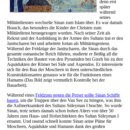
denn erst
später
während
seines
Militärdienstes wechselte Sinan zum Islam über. Es war damals
Brauch, das besonders die Kinder der Christen zum
Militärdienst herangezogen wurden. Nach seiner Zeit als
Rekrut und der Ausbildung in der Armee des Sultans trat er den
Janitscharen bei und arbeitete fortan als Militäringenieur.
Während der Feldzüge der Janitscharen, die Sinan durch das
gesamte osmanische Reich führten, studierte er fleißig all die
Techniken der Bauten von den Pyramiden bei Gizeh bis zu den
Aquädukten der Römer bei Side und Aspendos. Er interessierte
sich für den Bau der Moscheen in ihren unterschiedlichen
Konstruktionsarten genauso wie für die Funktionen eines
Hamams (Das Bild zeigt vermutlich Kontrolle bei der
Bauarbeit).
Während eines
Feldzugs gegen die Perser sollte Sinan Schiffe
bauen
, um die Truppen über den Van See zu bringen, was ihm
die Aufmerksamkeit des Sultans Süleyman I brachte. So wurde
Sinan, trotz seines damals schon hohen Alters von über 50
Jahren zum Haus- und Hofarchitekten des Sultan Süleyman I
ernannt. Und rasend schnell konnte Sinan seine Pläne für
Moscheen, Aquädukte und Hamams dank des großen