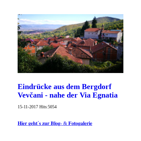
Eindrücke aus dem Bergdorf
Vevčani - nahe der Via Egnatia
15-11-2017
Hits:
5054
𝐇𝐢𝐞𝐫 𝐠𝐞𝐡𝐭´𝐬 𝐳𝐮𝐫 𝐁𝐥𝐨𝐠- & 𝐅𝐨𝐭𝐨𝐠𝐚𝐥𝐞𝐫𝐢𝐞