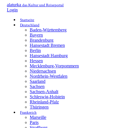
alaturka
das Kultur und Reiseportal
Login
Startseite
Deutschland
Baden-Württemberg
Bayern
Brandenburg
Hansestadt Bremen
Berlin
Hansestadt Hamburg
Hessen
Mecklenburg-Vorpommern
Niedersachsen
Nordrhein-Westfalen
Saarland
Sachsen
Sachsen-Anhalt
Schleswig-Holstein
Rheinland-Pfalz
Thüringen
Frankreich
Marseille
Paris
Straßburg