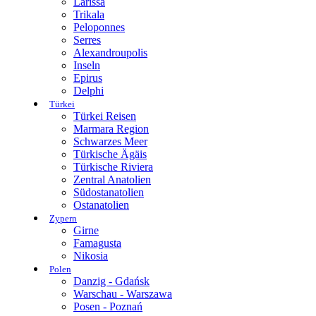
Larissa
Trikala
Peloponnes
Serres
Alexandroupolis
Inseln
Epirus
Delphi
Türkei
Türkei Reisen
Marmara Region
Schwarzes Meer
Türkische Ägäis
Türkische Riviera
Zentral Anatolien
Südostanatolien
Ostanatolien
Zypern
Girne
Famagusta
Nikosia
Polen
Danzig - Gdańsk
Warschau - Warszawa
Posen - Poznań