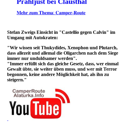
Prahljust bei Clausthal
𝐌𝐞𝐡𝐫 𝐳𝐮𝐦 𝐓𝐡𝐞𝐦𝐚: 𝐂𝐚𝐦𝐩𝐞𝐫-𝐑𝐨𝐮𝐭𝐞
Stefan Zweigs Einsicht in "Castellio gegen Calvin" im
Umgang mit Autokraten:
"Wir wissen seit Thukydides, Xenophon und Plutarch,
dass allezeit und allemal die Oligarchen nach dem Siege
immer nur unduldsamer werden".
"Immer erfüllt sich das gleiche Gesetz, dass, wer einmal
Gewalt übte, sie weiter üben muss, und wer mit Terror
begonnen, keine andere Möglichkeit hat, als ihn zu
steigern."