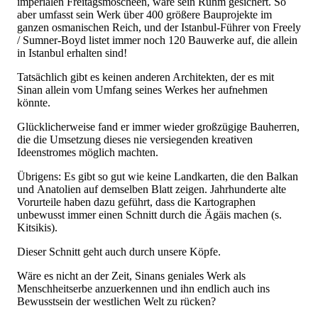
imperialen Freitagsmoscheen, wäre sein Ruhm gesichert. So
aber umfasst sein Werk über 400 größere Bauprojekte im
ganzen osmanischen Reich, und der Istanbul-Führer von Freely
/ Sumner-Boyd listet immer noch 120 Bauwerke auf, die allein
in Istanbul erhalten sind!
Tatsächlich gibt es keinen anderen Architekten, der es mit
Sinan allein vom Umfang seines Werkes her aufnehmen
könnte.
Glücklicherweise fand er immer wieder großzügige Bauherren,
die die Umsetzung dieses nie versiegenden kreativen
Ideenstromes möglich machten.
Übrigens: Es gibt so gut wie keine Landkarten, die den Balkan
und Anatolien auf demselben Blatt zeigen. Jahrhunderte alte
Vorurteile haben dazu geführt, dass die Kartographen
unbewusst immer einen Schnitt durch die Ägäis machen (s.
Kitsikis).
Dieser Schnitt geht auch durch unsere Köpfe.
Wäre es nicht an der Zeit, Sinans geniales Werk als
Menschheitserbe anzuerkennen und ihn endlich auch ins
Bewusstsein der westlichen Welt zu rücken?