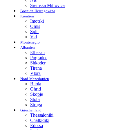
Nis
Sremska Mitrovica
Bosnien-Herzegowina
Kroatien
Imotski
Omis
Split
Vid
Montenegro
Albanien
Elbasan
Pogradec
Shkoder
Tirana
Vlora
Nord-Mazedonien
Bitola
Ohrid
Skopje
Stobi
Struga
Griechenland
Thessaloniki
Chalkidiki
Edessa