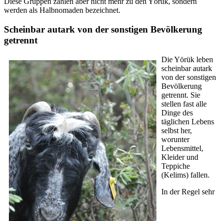
Diese Gruppen zählen aber nicht mehr zu den Yörük, sondern
werden als Halbnomaden bezeichnet.
Scheinbar autark von der sonstigen Bevölkerung
getrennt
Die Yörük leben
scheinbar autark
von der sonstigen
Bevölkerung
getrennt. Sie
stellen fast alle
Dinge des
täglichen Lebens
selbst her,
worunter
Lebensmittel,
Kleider und
Teppiche
(Kelims) fallen.
In der Regel sehr