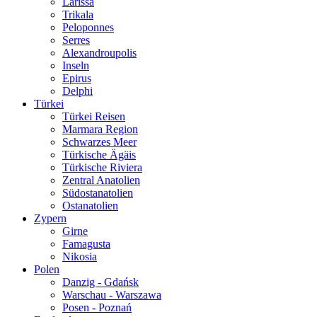
Larissa
Trikala
Peloponnes
Serres
Alexandroupolis
Inseln
Epirus
Delphi
Türkei
Türkei Reisen
Marmara Region
Schwarzes Meer
Türkische Ägäis
Türkische Riviera
Zentral Anatolien
Südostanatolien
Ostanatolien
Zypern
Girne
Famagusta
Nikosia
Polen
Danzig - Gdańsk
Warschau - Warszawa
Posen - Poznań