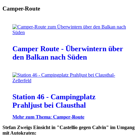
Camper-Route
Camper Route - Überwintern über
den Balkan nach Süden
Station 46 - Campingplatz
Prahljust bei Clausthal
𝐌𝐞𝐡𝐫 𝐳𝐮𝐦 𝐓𝐡𝐞𝐦𝐚: 𝐂𝐚𝐦𝐩𝐞𝐫-𝐑𝐨𝐮𝐭𝐞
Stefan Zweigs Einsicht in "Castellio gegen Calvin" im Umgang
mit Autokraten: