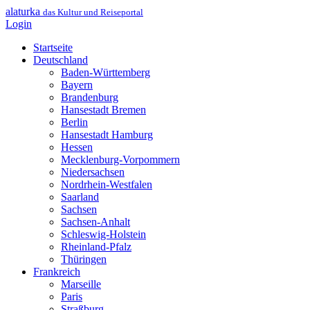
alaturka
das Kultur und Reiseportal
Login
Startseite
Deutschland
Baden-Württemberg
Bayern
Brandenburg
Hansestadt Bremen
Berlin
Hansestadt Hamburg
Hessen
Mecklenburg-Vorpommern
Niedersachsen
Nordrhein-Westfalen
Saarland
Sachsen
Sachsen-Anhalt
Schleswig-Holstein
Rheinland-Pfalz
Thüringen
Frankreich
Marseille
Paris
Straßburg