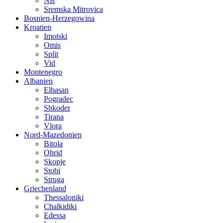
Nis
Sremska Mitrovica
Bosnien-Herzegowina
Kroatien
Imotski
Omis
Split
Vid
Montenegro
Albanien
Elbasan
Pogradec
Shkoder
Tirana
Vlora
Nord-Mazedonien
Bitola
Ohrid
Skopje
Stobi
Struga
Griechenland
Thessaloniki
Chalkidiki
Edessa