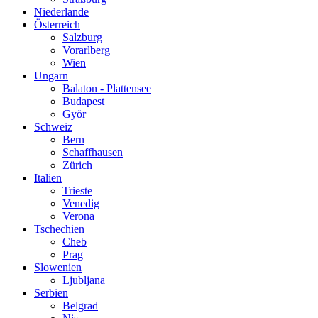
Niederlande
Österreich
Salzburg
Vorarlberg
Wien
Ungarn
Balaton - Plattensee
Budapest
Györ
Schweiz
Bern
Schaffhausen
Zürich
Italien
Trieste
Venedig
Verona
Tschechien
Cheb
Prag
Slowenien
Ljubljana
Serbien
Belgrad