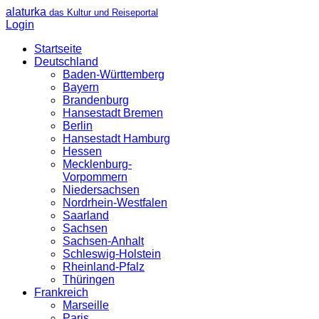
alaturka
das Kultur und Reiseportal
Login
Startseite
Deutschland
Baden-Württemberg
Bayern
Brandenburg
Hansestadt Bremen
Berlin
Hansestadt Hamburg
Hessen
Mecklenburg-
Vorpommern
Niedersachsen
Nordrhein-Westfalen
Saarland
Sachsen
Sachsen-Anhalt
Schleswig-Holstein
Rheinland-Pfalz
Thüringen
Frankreich
Marseille
Paris