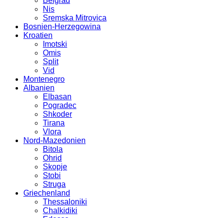
Belgrad
Nis
Sremska Mitrovica
Bosnien-Herzegowina
Kroatien
Imotski
Omis
Split
Vid
Montenegro
Albanien
Elbasan
Pogradec
Shkoder
Tirana
Vlora
Nord-Mazedonien
Bitola
Ohrid
Skopje
Stobi
Struga
Griechenland
Thessaloniki
Chalkidiki