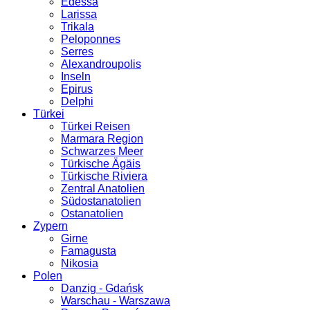
Edessa
Larissa
Trikala
Peloponnes
Serres
Alexandroupolis
Inseln
Epirus
Delphi
Türkei
Türkei Reisen
Marmara Region
Schwarzes Meer
Türkische Ägäis
Türkische Riviera
Zentral Anatolien
Südostanatolien
Ostanatolien
Zypern
Girne
Famagusta
Nikosia
Polen
Danzig - Gdańsk
Warschau - Warszawa