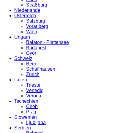
Straßburg
Niederlande
Österreich
Salzburg
Vorarlberg
Wien
Ungarn
Balaton - Plattensee
Budapest
Györ
Schweiz
Bern
Schaffhausen
Zürich
Italien
Trieste
Venedig
Verona
Tschechien
Cheb
Prag
Slowenien
Ljubljana
Serbien