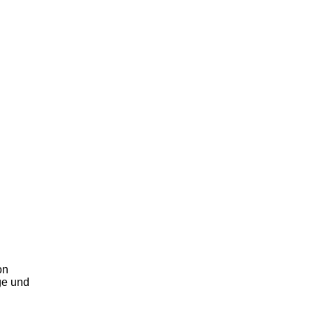
on
ge und