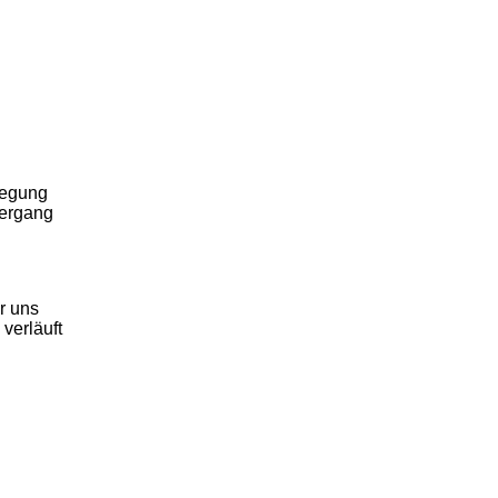
wegung
iergang
r uns
verläuft