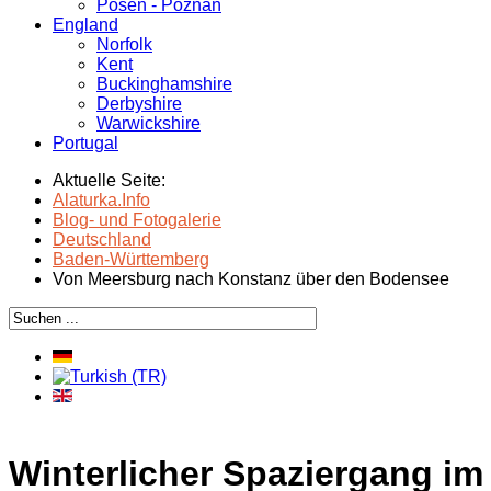
Posen - Poznań
England
Norfolk
Kent
Buckinghamshire
Derbyshire
Warwickshire
Portugal
Aktuelle Seite:
Alaturka.Info
Blog- und Fotogalerie
Deutschland
Baden-Württemberg
Von Meersburg nach Konstanz über den Bodensee
Winterlicher Spaziergang im