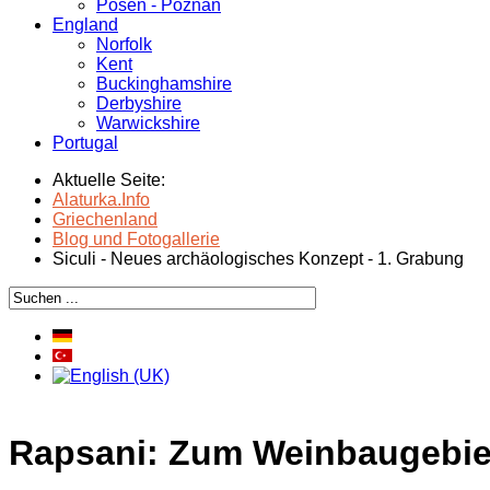
Posen - Poznań
England
Norfolk
Kent
Buckinghamshire
Derbyshire
Warwickshire
Portugal
Aktuelle Seite:
Alaturka.Info
Griechenland
Blog und Fotogallerie
Siculi - Neues archäologisches Konzept - 1. Grabung
Rapsani: Zum Weinbaugebie