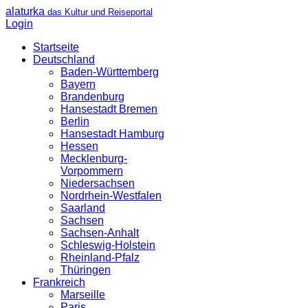
alaturka
das Kultur und Reiseportal
Login
Startseite
Deutschland
Baden-Württemberg
Bayern
Brandenburg
Hansestadt Bremen
Berlin
Hansestadt Hamburg
Hessen
Mecklenburg-
Vorpommern
Niedersachsen
Nordrhein-Westfalen
Saarland
Sachsen
Sachsen-Anhalt
Schleswig-Holstein
Rheinland-Pfalz
Thüringen
Frankreich
Marseille
Paris