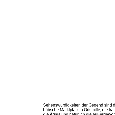
Sehenswürdigkeiten der Gegend sind di
hübsche Marktplatz in Ortsmitte, die tra
die Ägäis und natürlich die außergewö