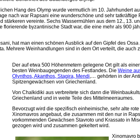
lichen Hang des Olymp wurde vermutlich im 10. Jahrhundert au
age nach war Rapsani eine wunderschöne und sehr tatkräftige F
nd stärkeren vereinte. Sechs Wassermühlen aus dem 12., 13. un
 florierende byzantinische Stadt war, die eine mehr als 900 jäh
psani, hat man einen schönen Ausblick auf den Gipfel des Ossa 
a. Mehrere Weinhandlungen sind in dem Ort verteilt, die auch 
Der auf etwa 500 Höhenmetern gelegene Ort gilt als einer
besten Weinbaugegenden des Festlandes. Die
Weine au
Olynthos, Akanthos, Stagira, Mendi
,… gehörten in der Ant
Spitzengewächsen von Griechenland.
Von Chalkidiki aus verbreitete sich dann die Weinbaukult
Griechenland und in weite Teile des Mittelmeerraumes.
Bevorzugt wird die spezifisch einheimische, sehr alte rot
Xinomavros angebaut, die zusammen mit den nur in Raps
vorkommenden Gewächsen Stavroto und Krassato in Misc
gezogen wird und zusammen gekeltert wird.
Xinomavro b