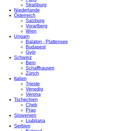
Straßburg
Niederlande
Österreich
Salzburg
Vorarlberg
Wien
Ungarn
Balaton - Plattensee
Budapest
Györ
Schweiz
Bern
Schaffhausen
Zürich
Italien
Trieste
Venedig
Verona
Tschechien
Cheb
Prag
Slowenien
Ljubljana
Serbien