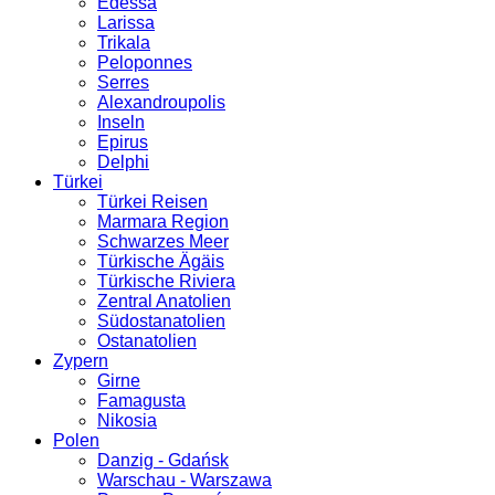
Edessa
Larissa
Trikala
Peloponnes
Serres
Alexandroupolis
Inseln
Epirus
Delphi
Türkei
Türkei Reisen
Marmara Region
Schwarzes Meer
Türkische Ägäis
Türkische Riviera
Zentral Anatolien
Südostanatolien
Ostanatolien
Zypern
Girne
Famagusta
Nikosia
Polen
Danzig - Gdańsk
Warschau - Warszawa