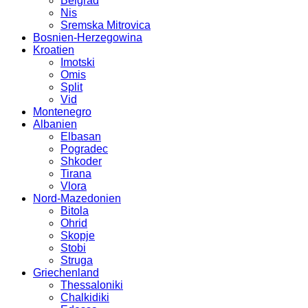
Belgrad
Nis
Sremska Mitrovica
Bosnien-Herzegowina
Kroatien
Imotski
Omis
Split
Vid
Montenegro
Albanien
Elbasan
Pogradec
Shkoder
Tirana
Vlora
Nord-Mazedonien
Bitola
Ohrid
Skopje
Stobi
Struga
Griechenland
Thessaloniki
Chalkidiki