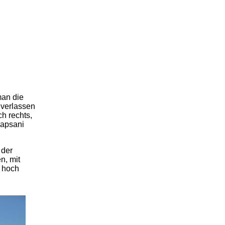
an die
 verlassen
h rechts,
Rapsani
 der
n, mit
 hoch