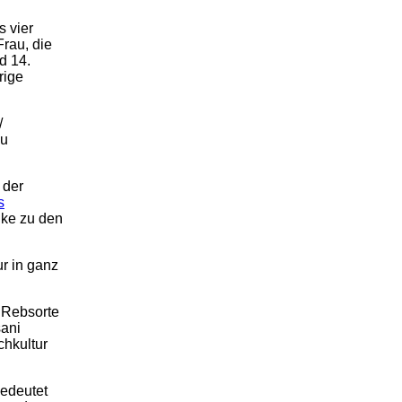
s vier
rau, die
d 14.
rige
/
zu
 der
s
ike zu den
ur in ganz
e Rebsorte
ani
hkultur
edeutet