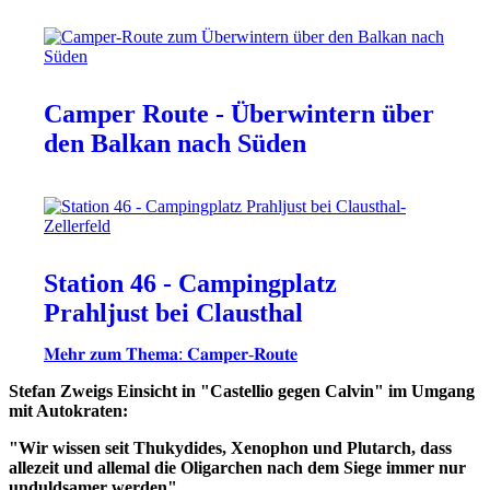
Camper Route - Überwintern über
den Balkan nach Süden
Station 46 - Campingplatz
Prahljust bei Clausthal
𝐌𝐞𝐡𝐫 𝐳𝐮𝐦 𝐓𝐡𝐞𝐦𝐚: 𝐂𝐚𝐦𝐩𝐞𝐫-𝐑𝐨𝐮𝐭𝐞
Stefan Zweigs Einsicht in "Castellio gegen Calvin" im Umgang
mit Autokraten:
"Wir wissen seit Thukydides, Xenophon und Plutarch, dass
allezeit und allemal die Oligarchen nach dem Siege immer nur
unduldsamer werden".