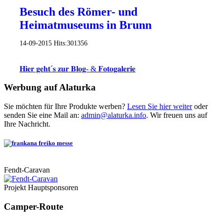
Besuch des Römer- und
Heimatmuseums in Brunn
14-09-2015
Hits:
301356
𝐇𝐢𝐞𝐫 𝐠𝐞𝐡𝐭´𝐬 𝐳𝐮𝐫 𝐁𝐥𝐨𝐠- & 𝐅𝐨𝐭𝐨𝐠𝐚𝐥𝐞𝐫𝐢𝐞
Werbung auf Alaturka
Sie möchten für Ihre Produkte werben?
Lesen Sie hier weiter
oder
senden Sie eine Mail an:
admin@alaturka.info
. Wir freuen uns auf
Ihre Nachricht.
Fendt-Caravan
Projekt Hauptsponsoren
Camper-Route