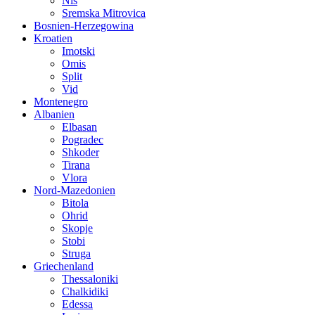
Nis
Sremska Mitrovica
Bosnien-Herzegowina
Kroatien
Imotski
Omis
Split
Vid
Montenegro
Albanien
Elbasan
Pogradec
Shkoder
Tirana
Vlora
Nord-Mazedonien
Bitola
Ohrid
Skopje
Stobi
Struga
Griechenland
Thessaloniki
Chalkidiki
Edessa