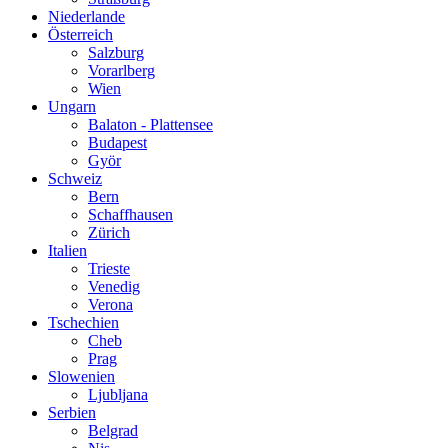
Niederlande
Österreich
Salzburg
Vorarlberg
Wien
Ungarn
Balaton - Plattensee
Budapest
Györ
Schweiz
Bern
Schaffhausen
Zürich
Italien
Trieste
Venedig
Verona
Tschechien
Cheb
Prag
Slowenien
Ljubljana
Serbien
Belgrad