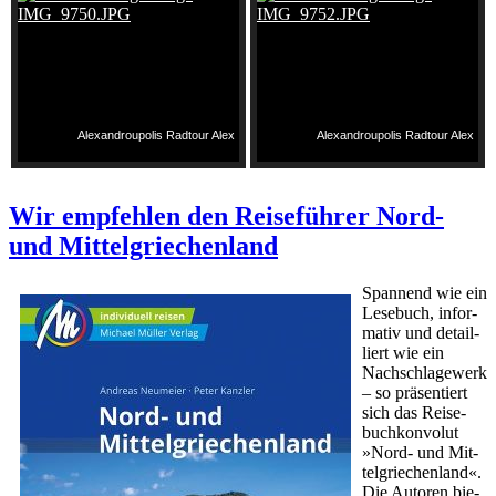
Alexandroupolis Radtour Alex
Alexandroupolis Radtour Alex
Wir empfehlen den Reiseführer Nord-
und Mittelgriechenland
Span­nend wie ein
Le­se­buch, in­for­
ma­tiv und de­tail­
liert wie ein
Nach­schla­ge­werk
– so prä­sen­tiert
sich das Rei­se­
buch­kon­vo­lut
»Nord- und Mit­
tel­grie­chen­land«.
Die Au­to­ren bie­