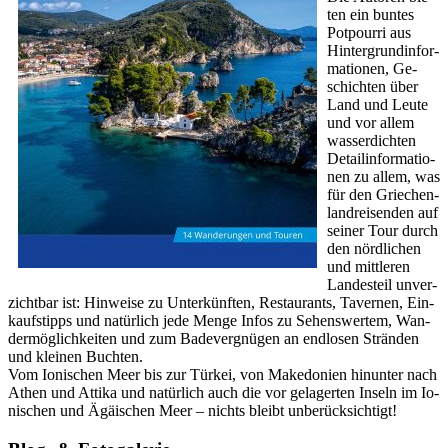
ten ein bun­tes
Pot­pour­ri aus
Hin­ter­grund­in­for­
ma­tio­nen, Ge­
schich­ten über
Land und Leute
und vor allem
was­ser­dich­ten
De­tail­in­for­ma­tio­
nen zu allem, was
für den Grie­chen­
land­rei­sen­den auf
sei­ner Tour durch
den nörd­li­chen
und mitt­le­ren
Lan­des­teil un­ver­
zicht­bar ist: Hin­wei­se zu Un­ter­künf­ten, Re­stau­rants, Ta­ver­nen, Ein­
kaufs­tipps und na­tür­lich jede Menge Infos zu Se­hens­wer­tem, Wan­
der­mög­lich­kei­ten und zum Ba­de­ver­gnü­gen an end­lo­sen Strän­den
und klei­nen Buch­ten.
Vom Io­ni­schen Meer bis zur Tür­kei, von Ma­ke­do­ni­en hin­un­ter nach
Athen und At­ti­ka und na­tür­lich auch die vor ­ge­la­ger­ten In­seln im Io­
ni­schen und Ägäi­schen Meer – nichts bleibt un­be­rück­sich­tigt!