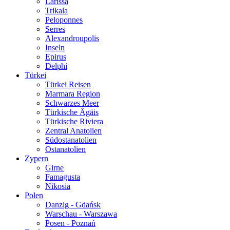
Larissa
Trikala
Peloponnes
Serres
Alexandroupolis
Inseln
Epirus
Delphi
Türkei
Türkei Reisen
Marmara Region
Schwarzes Meer
Türkische Ägäis
Türkische Riviera
Zentral Anatolien
Südostanatolien
Ostanatolien
Zypern
Girne
Famagusta
Nikosia
Polen
Danzig - Gdańsk
Warschau - Warszawa
Posen - Poznań