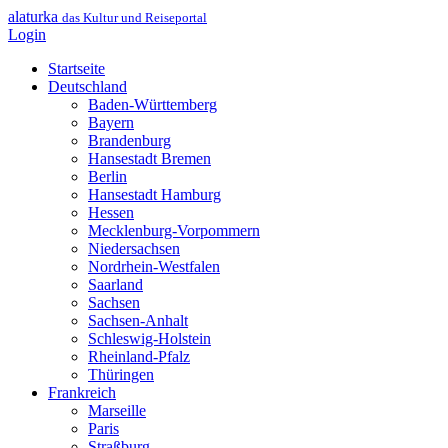
alaturka
das Kultur und Reiseportal
Login
Startseite
Deutschland
Baden-Württemberg
Bayern
Brandenburg
Hansestadt Bremen
Berlin
Hansestadt Hamburg
Hessen
Mecklenburg-Vorpommern
Niedersachsen
Nordrhein-Westfalen
Saarland
Sachsen
Sachsen-Anhalt
Schleswig-Holstein
Rheinland-Pfalz
Thüringen
Frankreich
Marseille
Paris
Straßburg