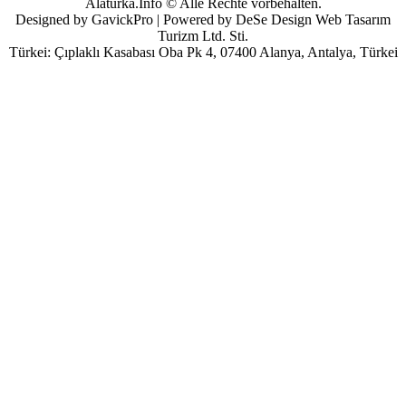
Alaturka.Info © Alle Rechte vorbehalten.
Designed by GavickPro | Powered by DeSe Design Web Tasarım
Turizm Ltd. Sti.
Türkei: Çıplaklı Kasabası Oba Pk 4, 07400 Alanya, Antalya, Türkei
Benutzername
Passwort
Angemeldet bleiben
Passwort vergessen?
Benutzername vergessen?