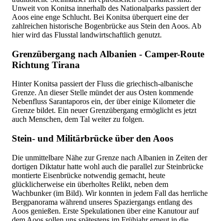
Unweit von Konitsa innerhalb des Nationalparks passiert der
Aoos eine enge Schlucht. Bei Konitsa überquert eine der
zahlreichen historische Bogenbrücke aus Stein den Aoos. Ab
hier wird das Flusstal landwirtschaftlich genutzt.
Grenzübergang nach Albanien - Camper-Route
Richtung Tirana
Hinter Konitsa passiert der Fluss die griechisch-albanische
Grenze. An dieser Stelle mündet der aus Osten kommende
Nebenfluss Sarantaporos ein, der über einige Kilometer die
Grenze bildet. Ein neuer Grenzübergang ermöglicht es jetzt
auch Menschen, dem Tal weiter zu folgen.
Stein- und Militärbrücke über den Aoos
Die unmittelbare Nähe zur Grenze nach Albanien in Zeiten der
dortigen Diktatur hatte wohl auch die parallel zur Steinbrücke
montierte Eisenbrücke notwendig gemacht, heute
glücklicherweise ein überholtes Relikt, neben dem
Wachbunker (im Bild). Wir konnten in jedem Fall das herrliche
Bergpanorama während unseres Spaziergangs entlang des
Aoos genießen. Erste Spekulationen über eine Kanutour auf
dem Aoos sollen uns spätestens im Frühjahr erneut in die