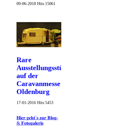
09-06-2018
Hits:
15061
Rare
Ausstellungsstücke
auf der
Caravanmesse
Oldenburg
17-01-2016
Hits:
5453
𝐇𝐢𝐞𝐫 𝐠𝐞𝐡𝐭´𝐬 𝐳𝐮𝐫 𝐁𝐥𝐨𝐠-
& 𝐅𝐨𝐭𝐨𝐠𝐚𝐥𝐞𝐫𝐢𝐞