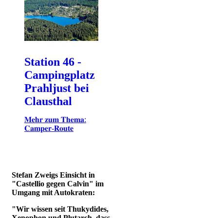
Station 46 -
Campingplatz
Prahljust bei
Clausthal
𝐌𝐞𝐡𝐫 𝐳𝐮𝐦 𝐓𝐡𝐞𝐦𝐚:
𝐂𝐚𝐦𝐩𝐞𝐫-𝐑𝐨𝐮𝐭𝐞
Stefan Zweigs Einsicht in
"Castellio gegen Calvin" im
Umgang mit Autokraten:
"Wir wissen seit Thukydides,
Xenophon und Plutarch, dass