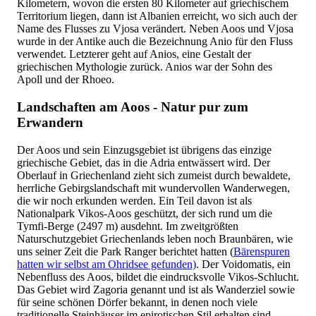
Kilometern, wovon die ersten 80 Kilometer auf griechischem
Territorium liegen, dann ist Albanien erreicht, wo sich auch der
Name des Flusses zu Vjosa verändert. Neben Aoos und Vjosa
wurde in der Antike auch die Bezeichnung Anio für den Fluss
verwendet. Letzterer geht auf Anios, eine Gestalt der
griechischen Mythologie zurück. Anios war der Sohn des
Apoll und der Rhoeo.
Landschaften am Aoos - Natur pur zum
Erwandern
Der Aoos und sein Einzugsgebiet ist übrigens das einzige
griechische Gebiet, das in die Adria entwässert wird. Der
Oberlauf in Griechenland zieht sich zumeist durch bewaldete,
herrliche Gebirgslandschaft mit wundervollen Wanderwegen,
die wir noch erkunden werden. Ein Teil davon ist als
Nationalpark Vikos-Aoos geschützt, der sich rund um die
Tymfi-Berge (2497 m) ausdehnt. Im zweitgrößten
Naturschutzgebiet Griechenlands leben noch Braunbären, wie
uns seiner Zeit die Park Ranger berichtet hatten (
Bärenspuren
hatten wir selbst am Ohridsee gefunden)
. Der Voidomatis, ein
Nebenfluss des Aoos, bildet die eindrucksvolle Vikos-Schlucht.
Das Gebiet wird Zagoria genannt und ist als Wanderziel sowie
für seine schönen Dörfer bekannt, in denen noch viele
traditionelle Steinhäuser im epirotischen Stil erhalten sind.