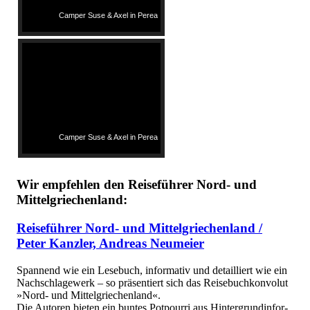
Camper Suse & Axel in Perea
Camper Suse & Axel in Perea
Wir empfehlen den Reiseführer Nord- und
Mittelgriechenland:
Reiseführer Nord- und Mittelgriechenland /
Peter Kanzler, Andreas Neumeier
Span­nend wie ein Le­se­buch, in­for­ma­tiv und de­tail­liert wie ein
Nach­schla­ge­werk – so prä­sen­tiert sich das Rei­se­buch­kon­vo­lut
»Nord- und Mit­tel­grie­chen­land«.
Die Au­to­ren bie­ten ein bun­tes Pot­pour­ri aus Hin­ter­grund­in­for­