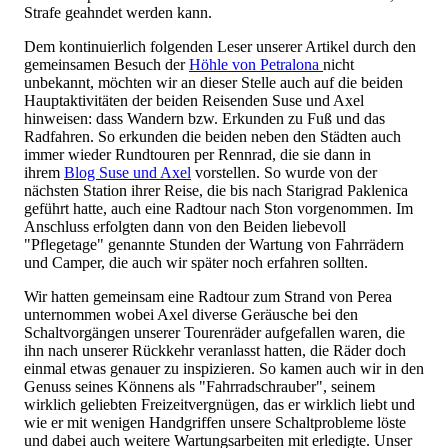
Strafe geahndet werden kann.
Dem kontinuierlich folgenden Leser unserer Artikel durch den
gemeinsamen Besuch der
Höhle von Petralona
nicht
unbekannt, möchten wir an dieser Stelle auch auf die beiden
Hauptaktivitäten der beiden Reisenden Suse und Axel
hinweisen: dass Wandern bzw. Erkunden zu Fuß und das
Radfahren. So erkunden die beiden neben den Städten auch
immer wieder Rundtouren per Rennrad, die sie dann in
ihrem
Blog Suse und Axel
vorstellen. So wurde von der
nächsten Station ihrer Reise, die bis nach Starigrad Paklenica
geführt hatte, auch eine Radtour nach Ston vorgenommen. Im
Anschluss erfolgten dann von den Beiden liebevoll
"Pflegetage" genannte Stunden der Wartung von Fahrrädern
und Camper, die auch wir später noch erfahren sollten.
Wir hatten gemeinsam eine Radtour zum Strand von Perea
unternommen wobei Axel diverse Geräusche bei den
Schaltvorgängen unserer Tourenräder aufgefallen waren, die
ihn nach unserer Rückkehr veranlasst hatten, die Räder doch
einmal etwas genauer zu inspizieren. So kamen auch wir in den
Genuss seines Könnens als "Fahrradschrauber", seinem
wirklich geliebten Freizeitvergnügen, das er wirklich liebt und
wie er mit wenigen Handgriffen unsere Schaltprobleme löste
und dabei auch weitere Wartungsarbeiten mit erledigte. Unser