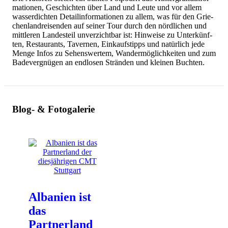
ma­tio­nen, Ge­schich­ten über Land und Leute und vor allem
was­ser­dich­ten De­tail­in­for­ma­tio­nen zu allem, was für den Grie­
chen­land­rei­sen­den auf sei­ner Tour durch den nörd­li­chen und
mitt­le­ren Lan­des­teil un­ver­zicht­bar ist: Hin­wei­se zu Un­ter­künf­
ten, Re­stau­rants, Ta­ver­nen, Ein­kaufs­tipps und na­tür­lich jede
Menge Infos zu Se­hens­wer­tem, Wan­der­mög­lich­kei­ten und zum
Ba­de­ver­gnü­gen an end­lo­sen Strän­den und klei­nen Buch­ten.
Blog- & Fotogalerie
Albanien ist
das
Partnerland