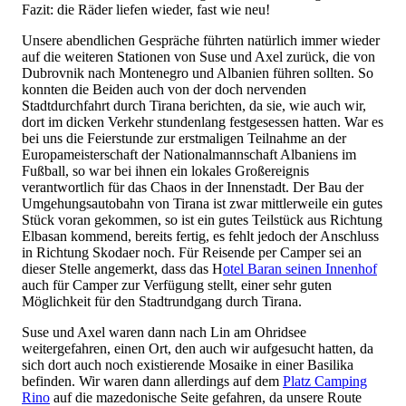
Fazit: die Räder liefen wieder, fast wie neu!
Unsere abendlichen Gespräche führten natürlich immer wieder
auf die weiteren Stationen von Suse und Axel zurück, die von
Dubrovnik nach Montenegro und Albanien führen sollten. So
konnten die Beiden auch von der doch nervenden
Stadtdurchfahrt durch Tirana berichten, da sie, wie auch wir,
dort im dicken Verkehr stundenlang festgesessen hatten. War es
bei uns die Feierstunde zur erstmaligen Teilnahme an der
Europameisterschaft der Nationalmannschaft Albaniens im
Fußball, so war bei ihnen ein lokales Großereignis
verantwortlich für das Chaos in der Innenstadt. Der Bau der
Umgehungsautobahn von Tirana ist zwar mittlerweile ein gutes
Stück voran gekommen, so ist ein gutes Teilstück aus Richtung
Elbasan kommend, bereits fertig, es fehlt jedoch der Anschluss
in Richtung Skodaer noch. Für Reisende per Camper sei an
dieser Stelle angemerkt, dass das H
otel Baran seinen Innenhof
auch für Camper zur Verfügung stellt, einer sehr guten
Möglichkeit für den Stadtrundgang durch Tirana.
Suse und Axel waren dann nach Lin am Ohridsee
weitergefahren, einen Ort, den auch wir aufgesucht hatten, da
sich dort auch noch existierende Mosaike in einer Basilika
befinden. Wir waren dann allerdings auf dem
Platz Camping
Rino
auf die mazedonische Seite gefahren, da unsere Route