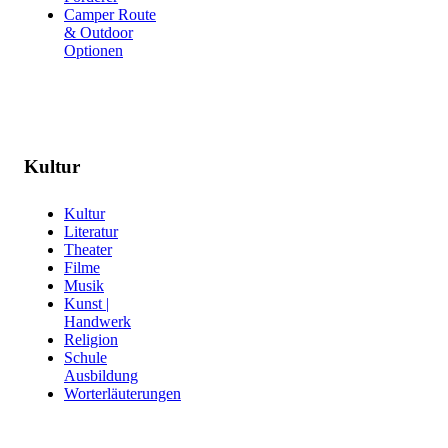
Camper Route
& Outdoor
Optionen
Kultur
Kultur
Literatur
Theater
Filme
Musik
Kunst |
Handwerk
Religion
Schule
Ausbildung
Worterläuterungen