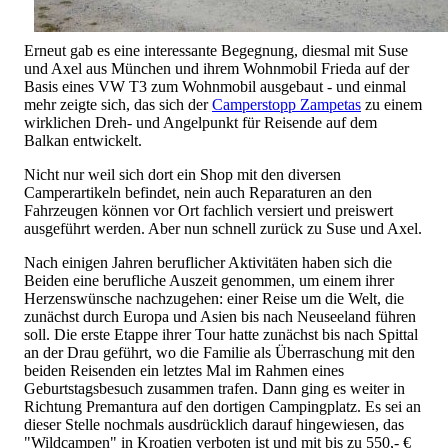
Erneut gab es eine interessante Begegnung, diesmal mit Suse
und Axel aus München und ihrem Wohnmobil Frieda auf der
Basis eines VW T3 zum Wohnmobil ausgebaut - und einmal
mehr zeigte sich, das sich der
Camperstopp Zampetas
zu einem
wirklichen Dreh- und Angelpunkt für Reisende auf dem
Balkan entwickelt.
Nicht nur weil sich dort ein Shop mit den diversen
Camperartikeln befindet, nein auch Reparaturen an den
Fahrzeugen können vor Ort fachlich versiert und preiswert
ausgeführt werden. Aber nun schnell zurück zu Suse und Axel.
Nach einigen Jahren beruflicher Aktivitäten haben sich die
Beiden eine berufliche Auszeit genommen, um einem ihrer
Herzenswünsche nachzugehen: einer Reise um die Welt, die
zunächst durch Europa und Asien bis nach Neuseeland führen
soll. Die erste Etappe ihrer Tour hatte zunächst bis nach Spittal
an der Drau geführt, wo die Familie als Überraschung mit den
beiden Reisenden ein letztes Mal im Rahmen eines
Geburtstagsbesuch zusammen trafen. Dann ging es weiter in
Richtung Premantura auf den dortigen Campingplatz. Es sei an
dieser Stelle nochmals ausdrücklich darauf hingewiesen, das
"Wildcampen" in Kroatien verboten ist und mit bis zu 550,- €