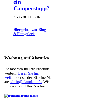
ein
Camperstopp?
31-03-2017
Hits:
4616
𝐇𝐢𝐞𝐫 𝐠𝐞𝐡𝐭´𝐬 𝐳𝐮𝐫 𝐁𝐥𝐨𝐠-
& 𝐅𝐨𝐭𝐨𝐠𝐚𝐥𝐞𝐫𝐢𝐞
Werbung auf Alaturka
Sie möchten für Ihre Produkte
werben?
Lesen Sie hier
weiter
oder senden Sie eine Mail
an:
admin@alaturka.info
. Wir
freuen uns auf Ihre Nachricht.