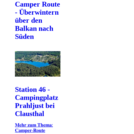
Camper Route
- Überwintern
über den
Balkan nach
Süden
Station 46 -
Campingplatz
Prahljust bei
Clausthal
𝐌𝐞𝐡𝐫 𝐳𝐮𝐦 𝐓𝐡𝐞𝐦𝐚:
𝐂𝐚𝐦𝐩𝐞𝐫-𝐑𝐨𝐮𝐭𝐞