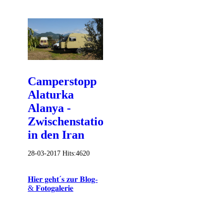
Camperstopp
Alaturka
Alanya -
Zwischenstation
in den Iran
28-03-2017
Hits:
4620
𝐇𝐢𝐞𝐫 𝐠𝐞𝐡𝐭´𝐬 𝐳𝐮𝐫 𝐁𝐥𝐨𝐠-
& 𝐅𝐨𝐭𝐨𝐠𝐚𝐥𝐞𝐫𝐢𝐞