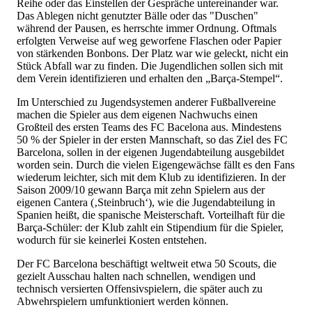
Reihe oder das Einstellen der Gespräche untereinander war.
Das Ablegen nicht genutzter Bälle oder das "Duschen"
während der Pausen, es herrschte immer Ordnung. Oftmals
erfolgten Verweise auf weg geworfene Flaschen oder Papier
von stärkenden Bonbons. Der Platz war wie geleckt, nicht ein
Stück Abfall war zu finden. Die Jugendlichen sollen sich mit
dem Verein identifizieren und erhalten den „Barça-Stempel“.
Im Unterschied zu Jugendsystemen anderer Fußballvereine
machen die Spieler aus dem eigenen Nachwuchs einen
Großteil des ersten Teams des FC Bacelona aus. Mindestens
50 % der Spieler in der ersten Mannschaft, so das Ziel des FC
Barcelona, sollen in der eigenen Jugendabteilung ausgebildet
worden sein. Durch die vielen Eigengewächse fällt es den Fans
wiederum leichter, sich mit dem Klub zu identifizieren. In der
Saison 2009/10 gewann Barça mit zehn Spielern aus der
eigenen Cantera (‚Steinbruch‘), wie die Jugendabteilung in
Spanien heißt, die spanische Meisterschaft. Vorteilhaft für die
Barça-Schüler: der Klub zahlt ein Stipendium für die Spieler,
wodurch für sie keinerlei Kosten entstehen.
Der FC Barcelona beschäftigt weltweit etwa 50 Scouts, die
gezielt Ausschau halten nach schnellen, wendigen und
technisch versierten Offensivspielern, die später auch zu
Abwehrspielern umfunktioniert werden können.