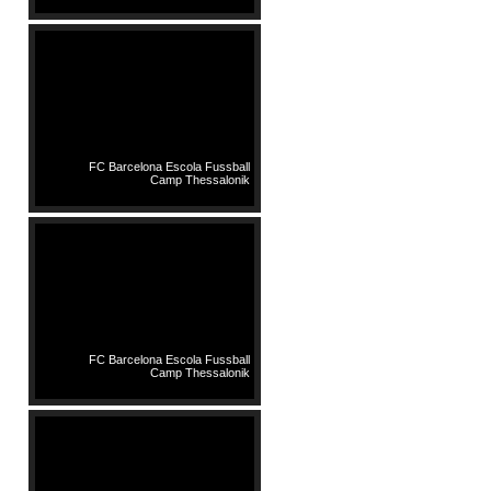
FC Barcelona Escola Fussball
Camp Thessalonik
FC Barcelona Escola Fussball
Camp Thessalonik