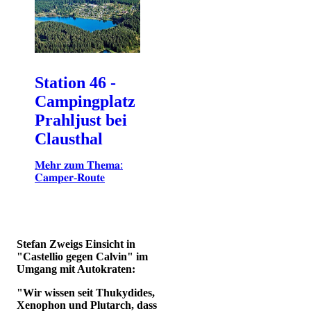
Station 46 -
Campingplatz
Prahljust bei
Clausthal
𝐌𝐞𝐡𝐫 𝐳𝐮𝐦 𝐓𝐡𝐞𝐦𝐚:
𝐂𝐚𝐦𝐩𝐞𝐫-𝐑𝐨𝐮𝐭𝐞
Stefan Zweigs Einsicht in
"Castellio gegen Calvin" im
Umgang mit Autokraten:
"Wir wissen seit Thukydides,
Xenophon und Plutarch, dass