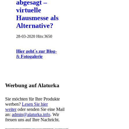
abgesagt –
virtuelle
Hausmesse als
Alternative?
28-03-2020
Hits:
3650
𝐇𝐢𝐞𝐫 𝐠𝐞𝐡𝐭´𝐬 𝐳𝐮𝐫 𝐁𝐥𝐨𝐠-
& 𝐅𝐨𝐭𝐨𝐠𝐚𝐥𝐞𝐫𝐢𝐞
Werbung auf Alaturka
Sie möchten für Ihre Produkte
werben?
Lesen Sie hier
weiter
oder senden Sie eine Mail
an:
admin@alaturka.info
. Wir
freuen uns auf Ihre Nachricht.