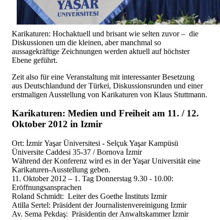
Karikaturen: Hochaktuell und brisant wie selten zuvor – die
Diskussionen um die kleinen, aber manchmal so
aussagekräftige Zeichnungen werden aktuell auf höchster
Ebene geführt.
Zeit also für eine Veranstaltung mit interessanter Besetzung
aus Deutschlandund der Türkei, Diskussionsrunden und einer
erstmaligen Ausstellung von Karikaturen von Klaus Stuttmann.
Karikaturen: Medien und Freiheit am 11. / 12.
Oktober 2012 in Izmir
Ort: İzmir Yaşar Üniversitesi - Selçuk Yaşar Kampüsü
Üniversite Caddesi 35-37 / Bornova İzmir
Während der Konferenz wird es in der Yaşar Universität eine
Karikaturen-Ausstellung geben.
11. Oktober 2012 – 1. Tag Donnerstag 9.30 - 10.00:
Eröffnungsansprachen
Roland Schmidt: Leiter des Goethe İnstituts Izmir
Atilla Sertel: Präsident der Journalistenvereinigung Izmir
Av. Sema Pekdaş: Präsidentin der Anwaltskammer İzmir