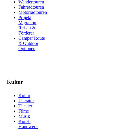
Wandertouren
Fahrradtouren
Motorradtouren
Projekt
Migration,
Reisen &
Förderer
Camper Route
& Outdoor
Optionen
Kultur
Kultur
Literatur
Theater
Filme
Musik
Kunst |
Handwerk