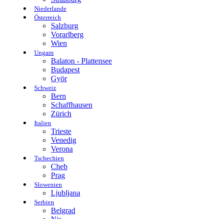
Niederlande
Österreich
Salzburg
Vorarlberg
Wien
Ungarn
Balaton - Plattensee
Budapest
Györ
Schweiz
Bern
Schaffhausen
Zürich
Italien
Trieste
Venedig
Verona
Tschechien
Cheb
Prag
Slowenien
Ljubljana
Serbien
Belgrad