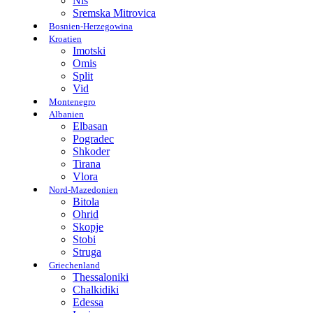
Nis
Sremska Mitrovica
Bosnien-Herzegowina
Kroatien
Imotski
Omis
Split
Vid
Montenegro
Albanien
Elbasan
Pogradec
Shkoder
Tirana
Vlora
Nord-Mazedonien
Bitola
Ohrid
Skopje
Stobi
Struga
Griechenland
Thessaloniki
Chalkidiki
Edessa