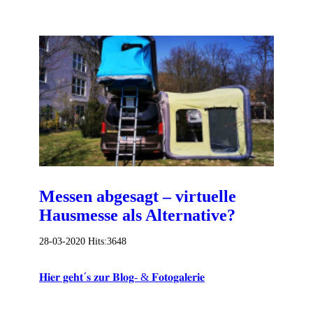
Messen abgesagt – virtuelle
Hausmesse als Alternative?
28-03-2020
Hits:
3648
𝐇𝐢𝐞𝐫 𝐠𝐞𝐡𝐭´𝐬 𝐳𝐮𝐫 𝐁𝐥𝐨𝐠- & 𝐅𝐨𝐭𝐨𝐠𝐚𝐥𝐞𝐫𝐢𝐞