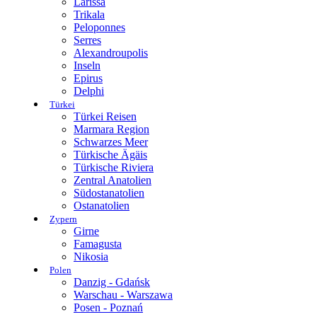
Larissa
Trikala
Peloponnes
Serres
Alexandroupolis
Inseln
Epirus
Delphi
Türkei
Türkei Reisen
Marmara Region
Schwarzes Meer
Türkische Ägäis
Türkische Riviera
Zentral Anatolien
Südostanatolien
Ostanatolien
Zypern
Girne
Famagusta
Nikosia
Polen
Danzig - Gdańsk
Warschau - Warszawa
Posen - Poznań