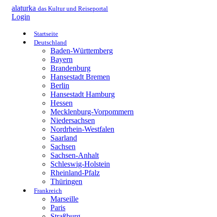
alaturka
das Kultur und Reiseportal
Login
Startseite
Deutschland
Baden-Württemberg
Bayern
Brandenburg
Hansestadt Bremen
Berlin
Hansestadt Hamburg
Hessen
Mecklenburg-Vorpommern
Niedersachsen
Nordrhein-Westfalen
Saarland
Sachsen
Sachsen-Anhalt
Schleswig-Holstein
Rheinland-Pfalz
Thüringen
Frankreich
Marseille
Paris
Straßburg